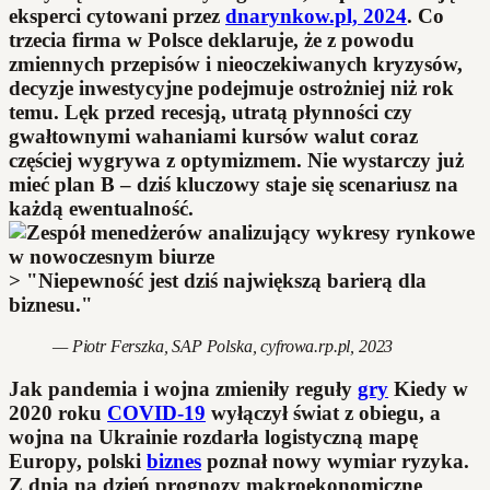
eksperci cytowani przez
dnarynkow.pl, 2024
. Co
trzecia firma w Polsce deklaruje, że z powodu
zmiennych przepisów i nieoczekiwanych kryzysów,
decyzje inwestycyjne podejmuje ostrożniej niż rok
temu. Lęk przed recesją, utratą płynności czy
gwałtownymi wahaniami kursów walut coraz
częściej wygrywa z optymizmem. Nie wystarczy już
mieć plan B – dziś kluczowy staje się scenariusz na
każdą ewentualność.
> "Niepewność jest dziś największą barierą dla
biznesu."
— Piotr Ferszka, SAP Polska, cyfrowa.rp.pl, 2023
Jak pandemia i wojna zmieniły reguły
gry
Kiedy w
2020 roku
COVID-19
wyłączył świat z obiegu, a
wojna na Ukrainie rozdarła logistyczną mapę
Europy, polski
biznes
poznał nowy wymiar ryzyka.
Z dnia na dzień prognozy makroekonomiczne