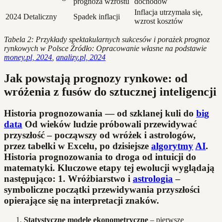
prognoza wzrostu
dochodów
Inflacja utrzymała się,
2024
Detaliczny
Spadek inflacji
wzrost kosztów
Tabela 2: Przykłady spektakularnych sukcesów i porażek prognoz
rynkowych w Polsce
Źródło: Opracowanie własne na podstawie
money.pl, 2024
,
analizy.pl, 2024
Jak powstają prognozy rynkowe: od
wróżenia z fusów do sztucznej inteligencji
Historia prognozowania — od szklanej kuli do
big
data
Od wieków ludzie próbowali przewidywać
przyszłość – począwszy od wróżek i astrologów,
przez tabelki w Excelu, po dzisiejsze
algorytmy
AI
.
Historia prognozowania to droga od intuicji do
matematyki. Kluczowe etapy tej ewolucji wyglądają
następująco: 1.
Wróżbiarstwo i
astrologia
–
symboliczne początki przewidywania przyszłości
opierające się na interpretacji znaków.
Statystyczne modele ekonometryczne
– pierwsze