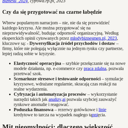
Biznesu, 2024
, cyfrowa.rp.pl, 2023
Czy da się przygotować na czarne łabędzie
Wbrew popularnym narracjom – nie, nie da się przewidzieć
każdego kryzysu. Ale można przygotować się na
nieprzewidywalność, budując odporność organizacyjną. Według
eksperckich opinii cytowanych przez
mlodybiznesmen.pl, 2023
,
kluczowe są: -
Dywersyfikacja źródeł przychodów i dostaw
–
firmy, które nie polegają wyłącznie na jednym rynku czy partnerze,
lepiej radzą sobie w kryzysie.
Elastyczność operacyjna
– szybkie przełączanie się na nowe
modele działania, np. e-commerce czy
praca zdalna
, pozwala
przetrwać szok.
Scenariusze stresowe i testowanie odporności
– symulacje
kryzysowe, wdrażane regularnie, skracają czas reakcji na
realne wydarzenia.
Cyfryzacja i automatyzacja procesów
– wykorzystanie
narzędzi takich jak
analizy
.
ai
pozwala szybciej zauważyć
rynkowe anomalie i reagować.
Poduszka finansowa
– rezerwy gotówkowe i
linie
kredytowe to tarcza na wypadek nagłego tą
pni
ęcia.
Mit nieomylności: dlaczego większość