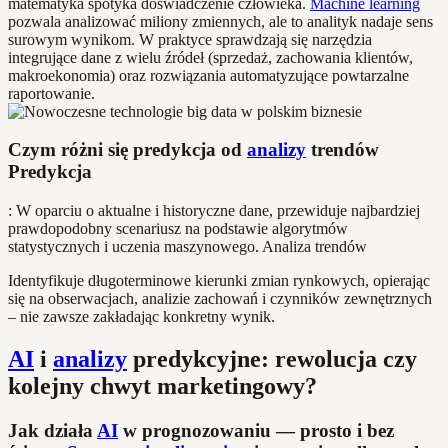
matematyka spotyka doświadczenie człowieka.
Machine learning
pozwala analizować miliony zmiennych, ale to analityk nadaje sens
surowym wynikom. W praktyce sprawdzają się narzędzia
integrujące dane z wielu źródeł (sprzedaż, zachowania klientów,
makroekonomia) oraz rozwiązania automatyzujące powtarzalne
raportowanie.
Czym różni się predykcja od
analizy
trendów
Predykcja
: W oparciu o aktualne i historyczne dane, przewiduje najbardziej
prawdopodobny scenariusz na podstawie algorytmów
statystycznych i uczenia maszynowego. Analiza trendów
Identyfikuje długoterminowe kierunki zmian rynkowych, opierając
się na obserwacjach, analizie zachowań i czynników zewnętrznych
– nie zawsze zakładając konkretny wynik.
AI
i
analizy
predykcyjne: rewolucja czy
kolejny chwyt marketingowy?
Jak działa
AI
w prognozowaniu — prosto i bez