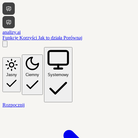
analizy.ai
Funkcje
Korzyści
Jak to działa
Porównaj
Jasny
Ciemny
Systemowy
Rozpocznij