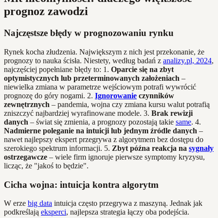
prognoz zawodzi
Najczęstsze błędy w prognozowaniu rynku
Rynek kocha złudzenia. Największym z nich jest przekonanie, że
prognozy to nauka ścisła. Niestety, według badań z
analizy.pl, 2024
,
najczęściej popełniane błędy to: 1.
Oparcie się na zbyt
optymistycznych lub przeterminowanych założeniach
–
niewielka zmiana w parametrze wejściowym potrafi wywrócić
prognozę do góry nogami. 2.
Ignorowanie
czynników
zewnętrznych
– pandemia, wojna czy zmiana kursu walut potrafią
zniszczyć najbardziej wyrafinowane modele. 3.
Brak rewizji
danych
– świat się zmienia, a prognozy pozostają takie
same
. 4.
Nadmierne poleganie na intuicji lub jednym źródle danych
–
nawet najlepszy ekspert przegrywa z algorytmem bez dostępu do
szerokiego spektrum informacji. 5.
Zbyt późna reakcja na
sygnały
ostrzegawcze
– wiele firm ignoruje pierwsze symptomy kryzysu,
licząc, że "jakoś to będzie".
Cicha wojna: intuicja kontra algorytm
W erze
big data
intuicja często przegrywa z maszyną. Jednak jak
podkreślają
eksperci
, najlepsza strategia łączy oba podejścia.