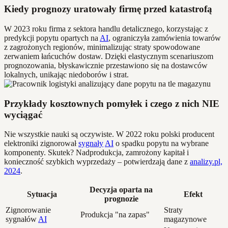
Kiedy prognozy uratowały firmę przed katastrofą
W 2023 roku firma z sektora handlu detalicznego, korzystając z
predykcji popytu opartych na
AI
, ograniczyła zamówienia towarów
z zagrożonych regionów, minimalizując straty spowodowane
zerwaniem łańcuchów dostaw. Dzięki elastycznym scenariuszom
prognozowania, błyskawicznie przestawiono się na dostawców
lokalnych, unikając niedoborów i strat.
Przykłady kosztownych pomyłek i czego z nich NIE
wyciągać
Nie wszystkie nauki są oczywiste. W 2022 roku polski producent
elektroniki zignorował
sygnały
AI
o spadku popytu na wybrane
komponenty. Skutek? Nadprodukcja, zamrożony kapitał i
konieczność szybkich wyprzedaży – potwierdzają dane z
analizy.pl,
2024
.
Decyzja oparta na
Sytuacja
Efekt
prognozie
Zignorowanie
Straty
Produkcja "na zapas"
sygnałów
AI
magazynowe