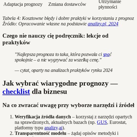
Utrzymanie
Adaptacja prognozy
Zmiana dostawców
płynności
Tabela 4: Kosztowne błędy i dobre praktyki w korzystaniu z prognoz
Źródło: Opracowanie własne na podstawie
analizy.pl, 2024
Czego nie nauczy cię podręcznik: lekcje od
praktyków
"Najlepsza prognoza to taka, która pozwala ci
spa
ć
spokojnie – a nie wygrywać za wszelką cenę."
— cytat, oparty na analizach praktyków rynku 2024
Jak wybrać wiarygodne prognozy —
checklist
dla biznesu
Na co zwracać uwagę przy wyborze narzędzi i źródeł
Weryfikacja źródła danych
– korzystaj z narzędzi opartych
na sprawdzonych, aktualnych bazach (np.
GUS
, Eurostat,
platformy typu
analizy
.
ai
).
Transparentność modelu
– żądaj opisów metodyki i