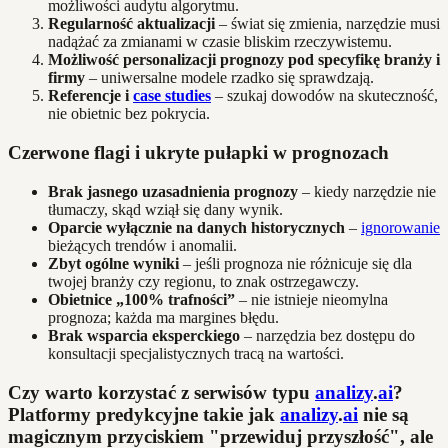
możliwości audytu algorytmu.
Regularność aktualizacji
– świat się zmienia, narzędzie musi
nadążać za zmianami w czasie bliskim rzeczywistemu.
Możliwość personalizacji prognozy pod specyfikę branży i
firmy
– uniwersalne modele rzadko się sprawdzają.
Referencje i
case studies
– szukaj dowodów na skuteczność,
nie obietnic bez pokrycia.
Czerwone flagi i ukryte pułapki w prognozach
Brak jasnego uzasadnienia prognozy
– kiedy narzędzie nie
tłumaczy, skąd wziął się dany wynik.
Oparcie wyłącznie na danych historycznych
–
ignorowanie
bieżących trendów i anomalii.
Zbyt ogólne wyniki
– jeśli prognoza nie różnicuje się dla
twojej branży czy regionu, to znak ostrzegawczy.
Obietnice „100% trafności”
– nie istnieje nieomylna
prognoza; każda ma margines błędu.
Brak wsparcia eksperckiego
– narzędzia bez dostępu do
konsultacji specjalistycznych tracą na wartości.
Czy warto korzystać z serwisów typu
analizy
.
ai
?
Platformy predykcyjne takie jak
analizy
.
ai
nie są
magicznym przyciskiem "przewiduj przyszłość", ale