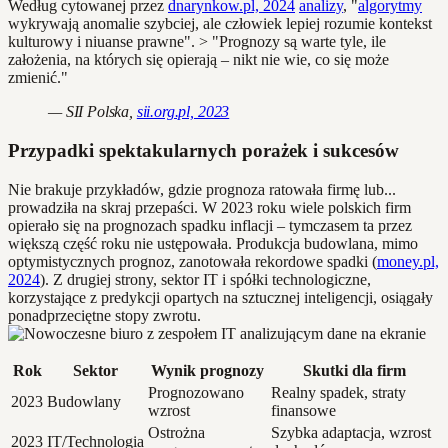
Według cytowanej przez
dnarynkow.pl, 2024
analizy
, "
algorytmy
wykrywają anomalie szybciej, ale człowiek lepiej rozumie kontekst
kulturowy i niuanse prawne". > "Prognozy są warte tyle, ile
założenia, na których się opierają – nikt nie wie, co się może
zmienić."
— SII Polska,
sii.org.pl, 2023
Przypadki spektakularnych porażek i sukcesów
Nie brakuje przykładów, gdzie prognoza ratowała firmę lub...
prowadziła na skraj przepaści. W 2023 roku wiele polskich firm
opierało się na prognozach spadku inflacji – tymczasem ta przez
większą część roku nie ustępowała. Produkcja budowlana, mimo
optymistycznych prognoz, zanotowała rekordowe spadki (
money.pl,
2024
). Z drugiej strony, sektor IT i spółki technologiczne,
korzystające z predykcji opartych na sztucznej inteligencji, osiągały
ponadprzeciętne stopy zwrotu.
Rok
Sektor
Wynik prognozy
Skutki dla firm
Prognozowano
Realny spadek, straty
2023
Budowlany
wzrost
finansowe
Ostrożna
Szybka adaptacja, wzrost
2023
IT/Technologia