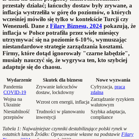
przestały działać; łańcuchy dostaw były zrywane, a
inflacja wystrzeliła w górę do poziomów, o których
wcześniej mówiło się tylko w kontekście Turcji czy
Wenezueli. Dane z
Filary Biznesu, 2024
pokazują, że
inflacja w Polsce potrafiła przez wiele miesięcy
utrzymywać się na poziomie 6-10%, wymuszając
niestandardowe strategie zarządzania kosztami.
Firmy, które dotąd ignorowały "czarne łabędzie",
musiały nauczyć się, że wygrywa ten, kto szybciej
adaptuje się do chaosu.
Wydarzenie
Skutek dla biznesu
Nowe wyzwania
Pandemia
Zrywanie łańcuchów
Cyfryzacja,
praca
COVID-19
dostaw, lockdowny
zdalna
Wojna na
Zarządzanie ryzykiem
Wzrost cen energii, inflacja
Ukrainie
walutowym
Niestabilność
Trudności w planowaniu
Szybka adaptacja,
przepisów
inwestycji
compliance
Tabela 1: Najważniejsze czynniki destabilizujące polski rynek w
ostatnich latach
Źródło: Opracowanie własne na podstawie
Filary