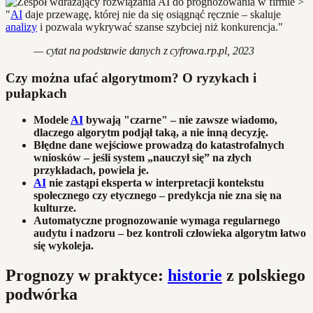
>
"
AI
daje przewagę, której nie da się osiągnąć ręcznie – skaluje
analizy
i pozwala wykrywać szanse szybciej niż konkurencja."
— cytat na podstawie danych z cyfrowa.rp.pl, 2023
Czy można ufać algorytmom? O ryzykach i
pułapkach
Modele
AI
bywają "czarne" – nie zawsze wiadomo,
dlaczego algorytm podjął taką, a nie inną decyzję.
Błędne dane wejściowe prowadzą do katastrofalnych
wniosków – jeśli system „nauczył się” na złych
przykładach, powiela je.
AI
nie zastąpi eksperta w interpretacji kontekstu
społecznego czy etycznego – predykcja nie zna się na
kulturze.
Automatyczne prognozowanie wymaga regularnego
audytu i nadzoru – bez kontroli człowieka algorytm łatwo
się wykoleja.
Prognozy w praktyce:
historie
z polskiego
podwórka