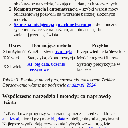
obiektywne narzędzia, bazujące na danych historycznych.
Komputeryzacja i automatyzacja
– szybki wzrost mocy
obliczeniowej pozwolił na tworzenie bardziej złożonych
modeli.
Sztuczna inteligencja
i
machine learning
– dynamiczne
systemy uczące się na bieżąco, adaptujące się do
zmieniającego się świata.
Okres
Dominująca metoda
Przykład
Starożytność
Wróżbiarstwo,
astrologia
Przepowiednie królewskie
XX wiek
Statystyka, ekonometrycja
Modele regresji liniowej
AI
,
big data
,
uczenie
Systemy predykcyjne w
XXI wiek
maszynowe
biznesie
Tabela 3: Ewolucja metod prognozowania rynkowego
Źródło:
Opracowanie własne na podstawie
analizy.pl, 2024
Współczesne narzędzia i metody: co naprawdę
działa
Dziś rynkowe prognozy wspierane są przez narzędzia takie jak
analizy
.
ai
, które łączą moc
big data
z inteligentnymi algorytmami.
Najlepsze wyniki dają rozwiązania hybrydowe – tam, gdzie