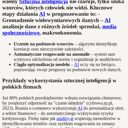
ściemy
Sztuczna inteligencja
nie czaruje, tylko szuka
wzorców, których człowiek nie widzi. Kluczowe
etapy działania
AI
w prognozowaniu to: -
Gromadzenie wielowymiarowych danych
–
AI
analizuje dane z różnych źródeł: sprzedaż,
media
społecznościowe
, makroekonomia.
Uczenie na podstawie wzorców
– algorytm identyfikuje
korelacje oraz nieoczywiste zależności.
Automatyczne reagowanie na anomalie
– system sam
wykrywa odchylenia od normy i sygnalizuje je analitykowi.
Ciągła optymalizacja modelu
–
AI
uczy się na bieżąco,
poprawiając swoje prognozy na podstawie nowych danych.
Przykłady wykorzystania sztucznej inteligencji w
polskich firmach
Już 80% polskich przedsiębiorstw wdraża rozwiązania chmurowe,
by zwiększyć odporność na "czarne łabędzie" (cyfrowa.rp.pl,
2023). Branża e-commerce wykorzystuje
AI
do personalizacji ofert,
a sektor finansowy – do automatycznego wykrywania ryzyka
kredytowego. Firmy takie jak
analizy
.
ai
wspierają menedżerów w
identyfikowaniu trendów oraz szybkim reagowaniu na zmiany.