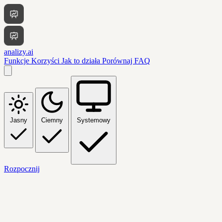
analizy.ai
Funkcje
Korzyści
Jak to działa
Porównaj
FAQ
Jasny
Ciemny
Systemowy
Rozpocznij