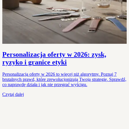
Personalizacja oferty w 2026: zysk,
ryzyko i granice etyki
Personalizacja oferty w 2026 to więcej niż algorytmy. Poznaj 7
brutalnych prawd, które zrewolucjonizują Twoją strategię. Sprawdź,
co naprawdę działa i jak nie przegrać wyścigu.
Czytaj dalej