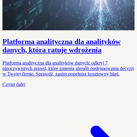
Platforma analityczna dla analityków
danych, która ratuje wdrożenia
Platforma analityczna dla analityków danych: odkryj 7
nieoczywistych prawd, które zmienią sposób podejmowania decyzji
w Twojej firmie. Sprawdź, zanim popełnisz kosztowny błąd.
Czytaj dalej