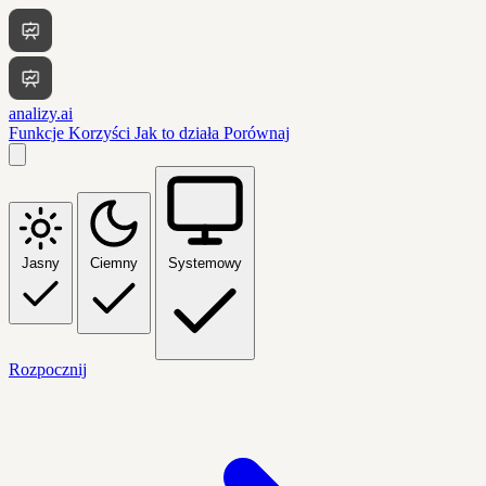
analizy.ai
Funkcje
Korzyści
Jak to działa
Porównaj
Jasny
Ciemny
Systemowy
Rozpocznij