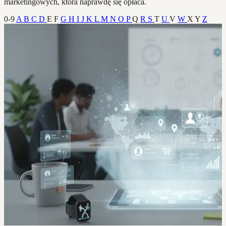
marketingowych, która naprawdę się opłaca.
0-9
A
B
C
D
E
F
G
H
I
J
K
L
M
N
O
P
Q
R
S
T
U
V
W
X
Y
Z