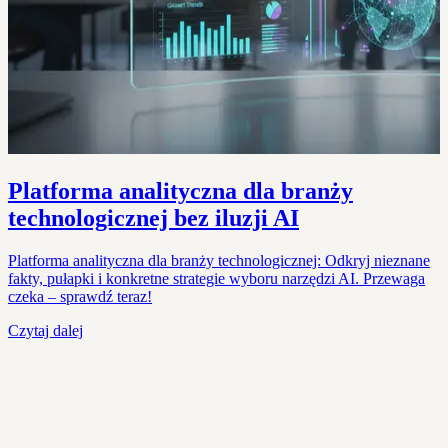
Platforma analityczna dla branży
technologicznej bez iluzji AI
Platforma analityczna dla branży technologicznej: Odkryj nieznane
fakty, pułapki i konkretne strategie wyboru narzędzi AI. Przewaga
czeka – sprawdź teraz!
Czytaj dalej