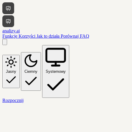
analizy.ai
Funkcje
Korzyści
Jak to działa
Porównaj
FAQ
Jasny
Ciemny
Systemowy
Rozpocznij