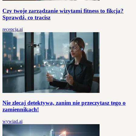
Czy twoje zarządzanie wizytami fitness to fikcja?
Sprawdź, co tracisz
recepcja.ai
Nie zlecaj detektywa, zanim nie przeczytasz tego o
zamiennikach!
wywiad.ai