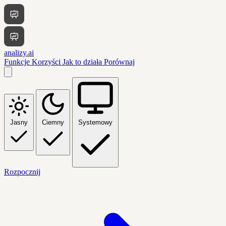
analizy.ai
Funkcje
Korzyści
Jak to działa
Porównaj
Jasny
Ciemny
Systemowy
Rozpocznij