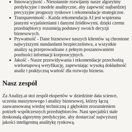
Innowacyjność - Nieustannie rozwijamy nasze algorytmy
predykcyjne i modele analityczne, aby zapewnić najbardziej
precyzyjne prognozy rynkowe i rekomendacje strategiczne.
Transparentność - Każda rekomendacja AI jest wspierana
jasnymi wyjaśnieniami i danymi źródłowymi, dzięki czemu
przedsiębiorcy rozumieją podstawy swoich decyzji
biznesowych.
Prywatność - Dane biznesowe naszych klientów są chronione
najwyższymi standardami bezpieczeństwa, a wszystkie
analizy są przeprowadzane z pełnym poszanowaniem
poufności informacji korporacyjnych.
Jakość - Nasze przewidywania i rekomendacje przechodzą
wieloetapową weryfikację, zapewniając wysoką dokładność
analiz i praktyczną wartość dla rozwoju biznesu.
Nasz zespół
Za Analizy.ai stoi zespół ekspertów w dziedzinie data science,
uczenia maszynowego i analizy biznesowej, którzy łączą
zaawansowaną wiedzę techniczną z głębokim zrozumieniem
potrzeb współczesnych przedsiębiorców. Nasi specjaliści stale
doskonalą algorytmy predykcyjne, aby dostarczać najwyższej
jakości inteligentną analitykę rynkową.