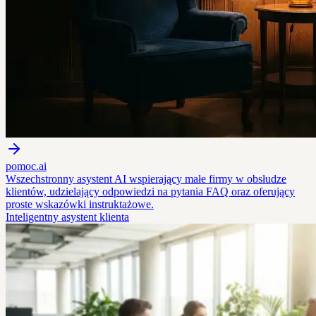
pomoc.ai
Wszechstronny asystent AI wspierający małe firmy w obsłudze
klientów, udzielający odpowiedzi na pytania FAQ oraz oferujący
proste wskazówki instruktażowe.
Inteligentny asystent klienta