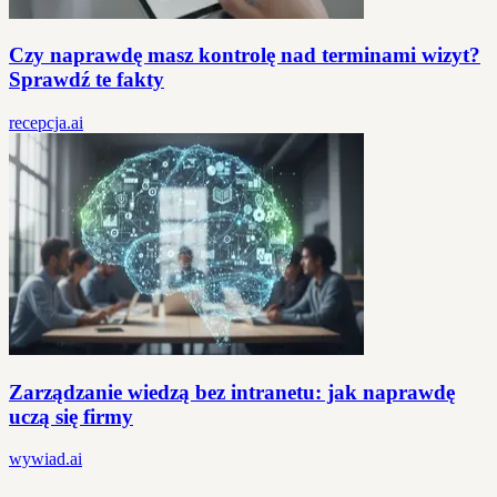
Czy naprawdę masz kontrolę nad terminami wizyt?
Sprawdź te fakty
recepcja.ai
Zarządzanie wiedzą bez intranetu: jak naprawdę
uczą się firmy
wywiad.ai