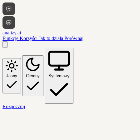
analizy.ai
Funkcje
Korzyści
Jak to działa
Porównaj
Jasny
Ciemny
Systemowy
Rozpocznij