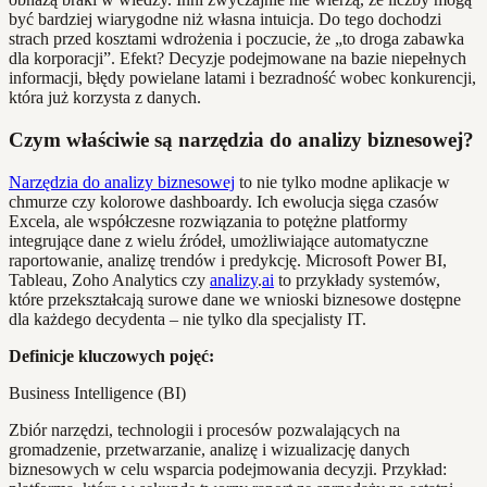
być bardziej wiarygodne niż własna intuicja. Do tego dochodzi
strach przed kosztami wdrożenia i poczucie, że „to droga zabawka
dla korporacji”. Efekt? Decyzje podejmowane na bazie niepełnych
informacji, błędy powielane latami i bezradność wobec konkurencji,
która już korzysta z danych.
Czym właściwie są narzędzia do analizy biznesowej?
Narzędzia do analizy biznesowej
to nie tylko modne aplikacje w
chmurze czy kolorowe dashboardy. Ich ewolucja sięga czasów
Excela, ale współczesne rozwiązania to potężne platformy
integrujące dane z wielu źródeł, umożliwiające automatyczne
raportowanie, analizę trendów i predykcję. Microsoft Power BI,
Tableau, Zoho Analytics czy
analizy
.
ai
to przykłady systemów,
które przekształcają surowe dane we wnioski biznesowe dostępne
dla każdego decydenta – nie tylko dla specjalisty IT.
Definicje kluczowych pojęć:
Business Intelligence (BI)
Zbiór narzędzi, technologii i procesów pozwalających na
gromadzenie, przetwarzanie, analizę i wizualizację danych
biznesowych w celu wsparcia podejmowania decyzji. Przykład: