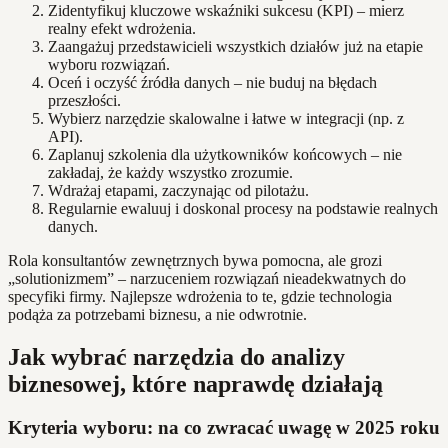
Zidentyfikuj kluczowe wskaźniki sukcesu (KPI) – mierz
realny efekt wdrożenia.
Zaangażuj przedstawicieli wszystkich działów już na etapie
wyboru rozwiązań.
Oceń i oczyść źródła danych – nie buduj na błędach
przeszłości.
Wybierz narzędzie skalowalne i łatwe w integracji (np. z
API).
Zaplanuj szkolenia dla użytkowników końcowych – nie
zakładaj, że każdy wszystko zrozumie.
Wdrażaj etapami, zaczynając od pilotażu.
Regularnie ewaluuj i doskonal procesy na podstawie realnych
danych.
Rola konsultantów zewnętrznych bywa pomocna, ale grozi
„solutionizmem” – narzuceniem rozwiązań nieadekwatnych do
specyfiki firmy. Najlepsze wdrożenia to te, gdzie technologia
podąża za potrzebami biznesu, a nie odwrotnie.
Jak wybrać narzędzia do analizy
biznesowej, które naprawdę działają
Kryteria wyboru: na co zwracać uwagę w 2025 roku