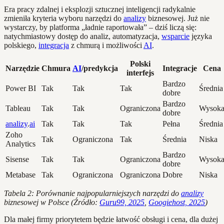
Era pracy zdalnej i eksplozji sztucznej inteligencji radykalnie
zmieniła kryteria wyboru narzędzi do
analizy
biznesowej. Już nie
wystarczy, by platforma „ładnie raportowała” – dziś liczą się:
natychmiastowy dostęp do analiz, automatyzacja,
wsparcie
języka
polskiego,
integracja
z chmurą i możliwości
AI
.
Polski
Narzędzie
Chmura
AI
/predykcja
Integracje
Cena
interfejs
Bardzo
Power BI
Tak
Tak
Tak
Średnia
dobre
Bardzo
Tableau
Tak
Tak
Ograniczona
Wysok
dobre
analizy
.
ai
Tak
Tak
Tak
Pełna
Średnia
Zoho
Tak
Ograniczona
Tak
Średnia
Niska
Analytics
Bardzo
Sisense
Tak
Tak
Ograniczona
Wysok
dobre
Metabase
Tak
Ograniczona
Ograniczona
Dobre
Niska
Tabela 2: Porównanie najpopularniejszych narzędzi do
analizy
biznesowej w Polsce (Źródło:
Guru99, 2025
,
Googiehost, 2025
)
Dla małej firmy priorytetem będzie łatwość obsługi i cena, dla dużej