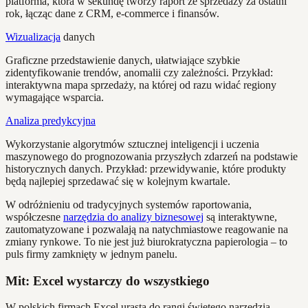
platforma, która w sekundę tworzy raport ze sprzedaży za ostatni
rok, łącząc dane z CRM, e-commerce i finansów.
Wizualizacja
danych
Graficzne przedstawienie danych, ułatwiające szybkie
zidentyfikowanie trendów, anomalii czy zależności. Przykład:
interaktywna mapa sprzedaży, na której od razu widać regiony
wymagające wsparcia.
Analiza predykcyjna
Wykorzystanie algorytmów sztucznej inteligencji i uczenia
maszynowego do prognozowania przyszłych zdarzeń na podstawie
historycznych danych. Przykład: przewidywanie, które produkty
będą najlepiej sprzedawać się w kolejnym kwartale.
W odróżnieniu od tradycyjnych systemów raportowania,
współczesne
narzędzia do analizy biznesowej
są interaktywne,
zautomatyzowane i pozwalają na natychmiastowe reagowanie na
zmiany rynkowe. To nie jest już biurokratyczna papierologia – to
puls firmy zamknięty w jednym panelu.
Mit: Excel wystarczy do wszystkiego
W polskich firmach Excel urasta do rangi świętego narzędzia.