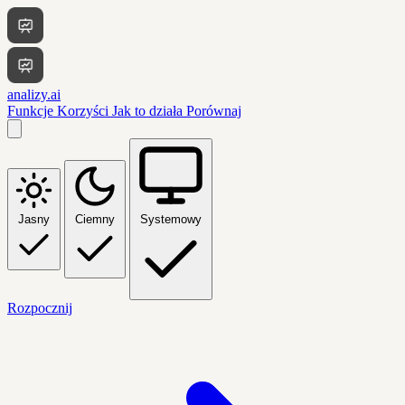
analizy.ai
Funkcje
Korzyści
Jak to działa
Porównaj
Jasny
Ciemny
Systemowy
Rozpocznij