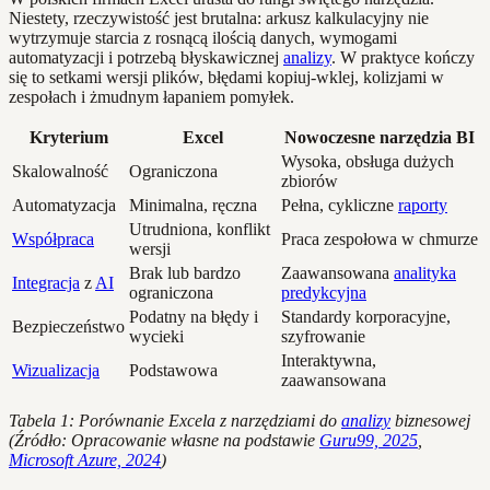
Niestety, rzeczywistość jest brutalna: arkusz kalkulacyjny nie
wytrzymuje starcia z rosnącą ilością danych, wymogami
automatyzacji i potrzebą błyskawicznej
analizy
. W praktyce kończy
się to setkami wersji plików, błędami kopiuj-wklej, kolizjami w
zespołach i żmudnym łapaniem pomyłek.
Kryterium
Excel
Nowoczesne narzędzia BI
Wysoka, obsługa dużych
Skalowalność
Ograniczona
zbiorów
Automatyzacja
Minimalna, ręczna
Pełna, cykliczne
raporty
Utrudniona, konflikt
Współpraca
Praca zespołowa w chmurze
wersji
Brak lub bardzo
Zaawansowana
analityka
Integracja
z
AI
ograniczona
predykcyjna
Podatny na błędy i
Standardy korporacyjne,
Bezpieczeństwo
wycieki
szyfrowanie
Interaktywna,
Wizualizacja
Podstawowa
zaawansowana
Tabela 1: Porównanie Excela z narzędziami do
analizy
biznesowej
(Źródło: Opracowanie własne na podstawie
Guru99, 2025
,
Microsoft Azure, 2024
)