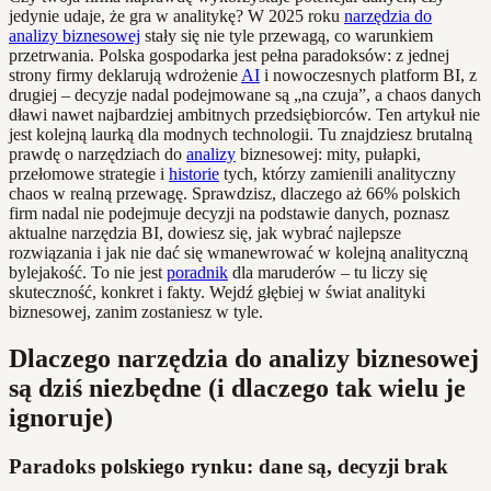
jedynie udaje, że gra w analitykę? W 2025 roku
narzędzia do
analizy biznesowej
stały się nie tyle przewagą, co warunkiem
przetrwania. Polska gospodarka jest pełna paradoksów: z jednej
strony firmy deklarują wdrożenie
AI
i nowoczesnych platform BI, z
drugiej – decyzje nadal podejmowane są „na czuja”, a chaos danych
dławi nawet najbardziej ambitnych przedsiębiorców. Ten artykuł nie
jest kolejną laurką dla modnych technologii. Tu znajdziesz brutalną
prawdę o narzędziach do
analizy
biznesowej: mity, pułapki,
przełomowe strategie i
historie
tych, którzy zamienili analityczny
chaos w realną przewagę. Sprawdzisz, dlaczego aż 66% polskich
firm nadal nie podejmuje decyzji na podstawie danych, poznasz
aktualne narzędzia BI, dowiesz się, jak wybrać najlepsze
rozwiązania i jak nie dać się wmanewrować w kolejną analityczną
bylejakość. To nie jest
poradnik
dla maruderów – tu liczy się
skuteczność, konkret i fakty. Wejdź głębiej w świat analityki
biznesowej, zanim zostaniesz w tyle.
Dlaczego narzędzia do analizy biznesowej
są dziś niezbędne (i dlaczego tak wielu je
ignoruje)
Paradoks polskiego rynku: dane są, decyzji brak