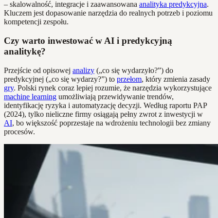
– skalowalność, integracje i zaawansowana
analityka predykcyjna
.
Kluczem jest dopasowanie narzędzia do realnych potrzeb i poziomu
kompetencji zespołu.
Czy warto inwestować w AI i predykcyjną
analitykę?
Przejście od opisowej
analizy
(„co się wydarzyło?”) do
predykcyjnej („co się wydarzy?”) to
przełom
, który zmienia zasady
gry
. Polski rynek coraz lepiej rozumie, że narzędzia wykorzystujące
machine learning
umożliwiają przewidywanie trendów,
identyfikację ryzyka i automatyzację decyzji. Według raportu PAP
(2024), tylko nieliczne firmy osiągają pełny zwrot z inwestycji w
AI
, bo większość poprzestaje na wdrożeniu technologii bez zmiany
procesów.