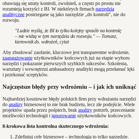
obawiają się utraty kontroli, zwolnień, a często po prostu nie
rozumieją korzyści z BI. W niektórych firmach
narzędzia
analityczne
postrzegane są jako narzędzie „do kontroli”, nie do
rozwoju.
"Ludzie myślą, że BI to tylko kolejny sposób na kontrolę
– nie widzą w tym narzędzia do rozwoju." — Tomasz,
kierownik ds. wdrożeń, cytat
Aby zbudować zaufanie, kluczowe jest transparentne wdrożenie,
zaangażowanie
użytkowników końcowych już na etapie wyboru
narzędzi i pokazanie pierwszych szybkich sukcesów. Szkolenia,
warsztaty i wewnętrzni ambasadorzy analityki mogą przełamać lęki
i przekonać sceptyków.
Najczęstsze błędy przy wdrożeniu – i jak ich uniknąć
Najbardziej kosztowne błędy polskich firm przy wdrażaniu narzędzi
do
analizy
biznesowej to nie brak budżetu, lecz złe podejście. Wiele
projektów upada przez pośpiech, brak
analizy
potrzeb, przecenianie
możliwości technologii i
ignorowanie
użytkowników końcowych.
8-krokowa lista kontrolna skutecznego wdrożenia:
Zdefiniuj cele biznesowe – technologia to tylko narzędzie.