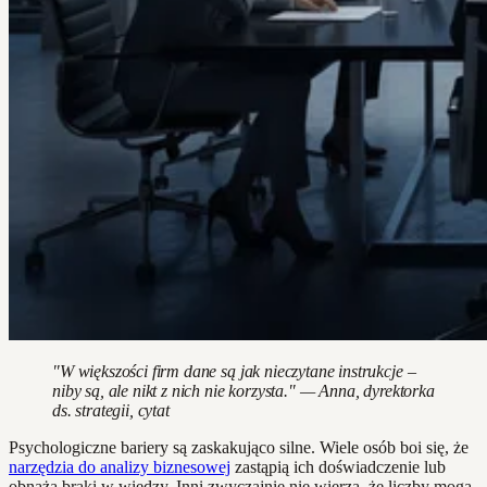
"W większości firm dane są jak nieczytane instrukcje –
niby są, ale nikt z nich nie korzysta." — Anna, dyrektorka
ds. strategii, cytat
Psychologiczne bariery są zaskakująco silne. Wiele osób boi się, że
narzędzia do analizy biznesowej
zastąpią ich doświadczenie lub
obnażą braki w wiedzy. Inni zwyczajnie nie wierzą, że liczby mogą