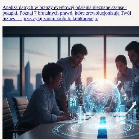
Analiza danych w branży eventowej odsłania nieznane szanse i
pułapki. Poznaj 7 brutalnych prawd, które zrewolucjonizują Twój
biznes — przeczytaj zanim zrobi to konkurencja.