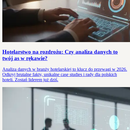
Hotelarstwo na rozdrożu: Czy analiza danych to
twój as w rękawie?
Analiza danych w branży hotelarskiej to klucz do przewagi w 2026.
Odkryj brutalne fakty, unikalne case studies i rady dla polskich
hoteli. Zostań liderem już dziś.