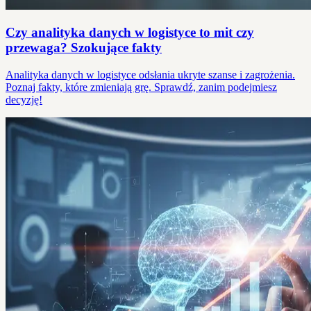
Czy analityka danych w logistyce to mit czy
przewaga? Szokujące fakty
Analityka danych w logistyce odsłania ukryte szanse i zagrożenia.
Poznaj fakty, które zmieniają grę. Sprawdź, zanim podejmiesz
decyzję!