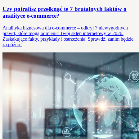
Czy potrafisz przełknąć te 7 brutalnych faktów o
analityce e-commerce?
Analityka biznesowa dla e-commerce – odkryj 7 niewygodnych
prawd, które mogą odmienić Twój sklep internetowy w 2026.
Zaskakujące fakty, przykłady i ostrzeżenia. Sprawdź, zanim będzie
za późno!