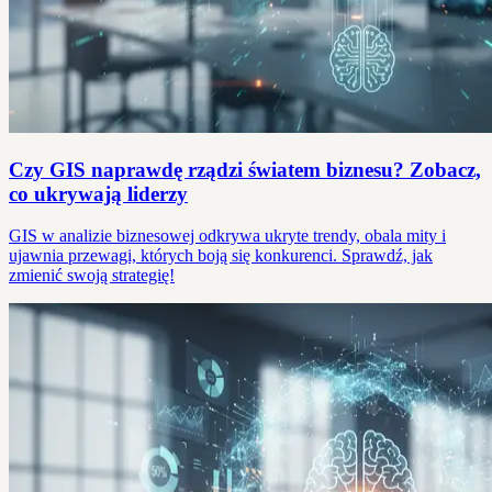
Czy GIS naprawdę rządzi światem biznesu? Zobacz,
co ukrywają liderzy
GIS w analizie biznesowej odkrywa ukryte trendy, obala mity i
ujawnia przewagi, których boją się konkurenci. Sprawdź, jak
zmienić swoją strategię!