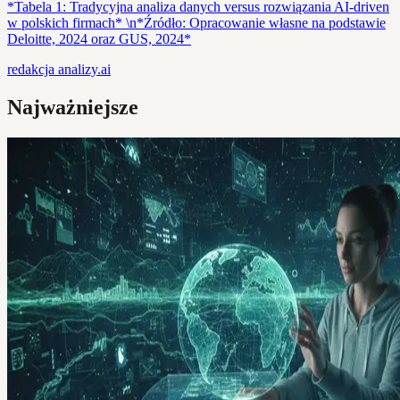
*Tabela 1: Tradycyjna analiza danych versus rozwiązania AI-driven
w polskich firmach* \n*Źródło: Opracowanie własne na podstawie
Deloitte, 2024 oraz GUS, 2024*
redakcja
analizy.ai
Najważniejsze