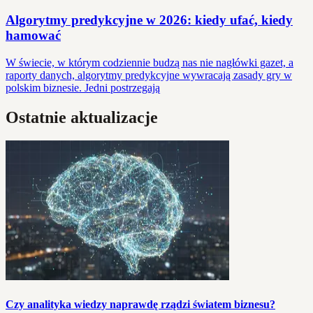
Algorytmy predykcyjne w 2026: kiedy ufać, kiedy
hamować
W świecie, w którym codziennie budzą nas nie nagłówki gazet, a
raporty danych, algorytmy predykcyjne wywracają zasady gry w
polskim biznesie. Jedni postrzegają
Ostatnie aktualizacje
Czy analityka wiedzy naprawdę rządzi światem biznesu?