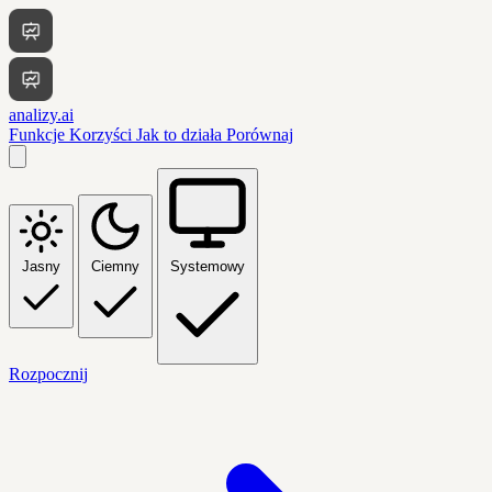
analizy.ai
Funkcje
Korzyści
Jak to działa
Porównaj
Jasny
Ciemny
Systemowy
Rozpocznij