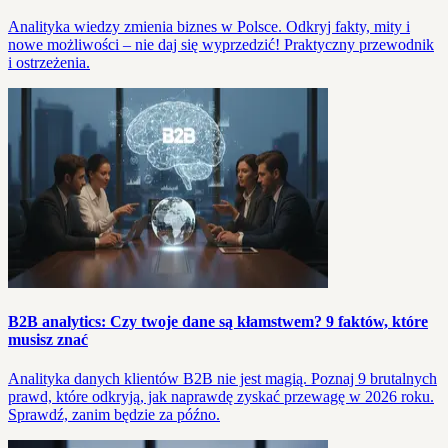
Analityka wiedzy zmienia biznes w Polsce. Odkryj fakty, mity i
nowe możliwości – nie daj się wyprzedzić! Praktyczny przewodnik
i ostrzeżenia.
B2B analytics: Czy twoje dane są kłamstwem? 9 faktów, które
musisz znać
Analityka danych klientów B2B nie jest magią. Poznaj 9 brutalnych
prawd, które odkryją, jak naprawdę zyskać przewagę w 2026 roku.
Sprawdź, zanim będzie za późno.