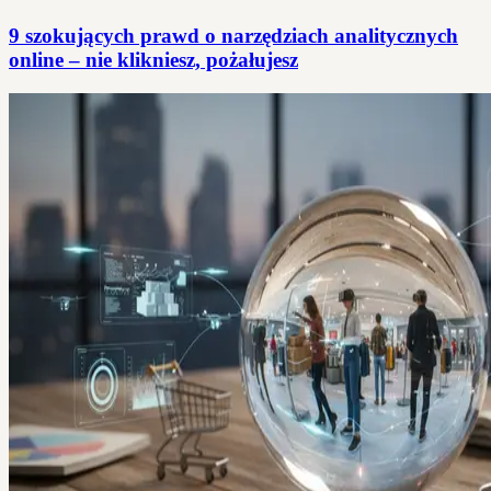
9 szokujących prawd o narzędziach analitycznych
online – nie klikniesz, pożałujesz