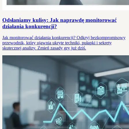
Odsłaniamy kulisy: Jak naprawdę monitorować
działania konkurencji?
Jak monitorować działania konkurencji? Odkryj bezkompromisowy
przewodnik, który ujawnia ukryte techniki, pułapki i sekrety
skutecznej analizy. Zmień zasady gry już dziś.