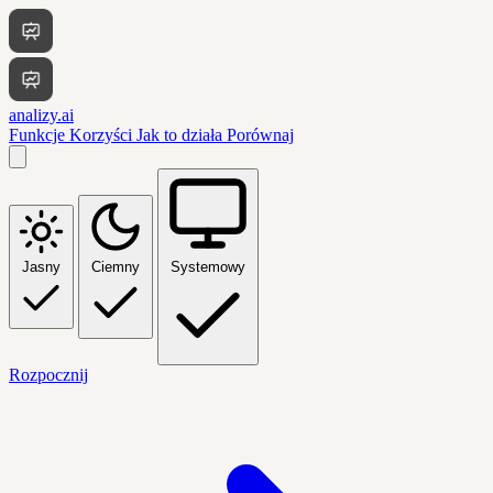
analizy.ai
Funkcje
Korzyści
Jak to działa
Porównaj
Jasny
Ciemny
Systemowy
Rozpocznij