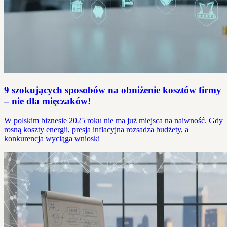
9 szokujących sposobów na obniżenie kosztów firmy
– nie dla mięczaków!
W polskim biznesie 2025 roku nie ma już miejsca na naiwność. Gdy
rosną koszty energii, presja inflacyjna rozsadza budżety, a
konkurencja wyciąga wnioski