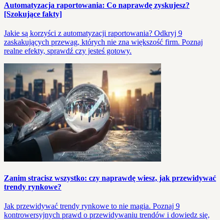
Automatyzacja raportowania: Co naprawdę zyskujesz?
[Szokujące fakty]
Jakie są korzyści z automatyzacji raportowania? Odkryj 9
zaskakujących przewag, których nie zna większość firm. Poznaj
realne efekty, sprawdź czy jesteś gotowy.
Zanim stracisz wszystko: czy naprawdę wiesz, jak przewidywać
trendy rynkowe?
Jak przewidywać trendy rynkowe to nie magia. Poznaj 9
kontrowersyjnych prawd o przewidywaniu trendów i dowiedz się,