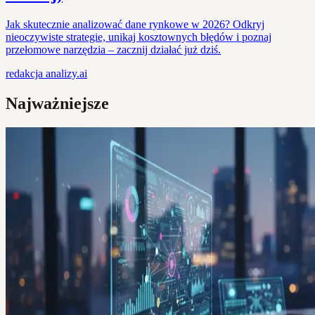
Jak skutecznie analizować dane rynkowe w 2026? Odkryj
nieoczywiste strategie, unikaj kosztownych błędów i poznaj
przełomowe narzędzia – zacznij działać już dziś.
redakcja
analizy.ai
Najważniejsze