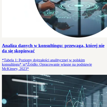
Analiza danych w konsultingu: przewaga, której nie
da się skopiować
*Tabela 1: Poziomy dojrzałości analitycznej w polskim
konsultingu* \n*Źródło: Opracowanie własne na podstawie
McKinsey, 2023*