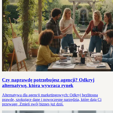
Czy naprawdę potrzebujesz agencji? Odkryj
alternatywę, która wywraca rynek
Alternatywa dla agencji marketingowych: Odkryj bezlitosną
prawdę, szokujące dane i nowoczesne narzędzia, które dają Ci
przewagę. Zmień swój biznes już dziś.