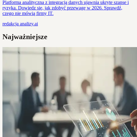
Platforma analityczna z integracją danych ujawnia ukryte szanse i
ryzyka. Dowiedz się, jak zdobyć przewagę w 2026. Sprawdź,
czego nie mówią firmy IT.
redakcja
analizy.ai
Najważniejsze