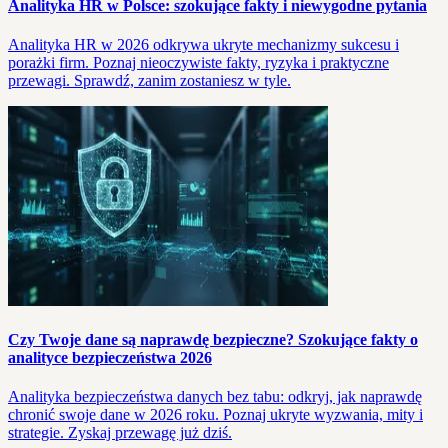
Analityka HR w Polsce: szokujące fakty i niewygodne pytania
Analityka HR w 2026 odkrywa ukryte mechanizmy sukcesu i
porażki firm. Poznaj nieoczywiste fakty, ryzyka i praktyczne
przewagi. Sprawdź, zanim zostaniesz w tyle.
Czy Twoje dane są naprawdę bezpieczne? Szokujące fakty o
analityce bezpieczeństwa 2026
Analityka bezpieczeństwa danych bez tabu: odkryj, jak naprawdę
chronić swoje dane w 2026 roku. Poznaj ukryte wyzwania, mity i
strategie. Zyskaj przewagę już dziś.