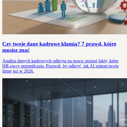
Czy twoje dane kadrowe kłamią? 7 prawd, które
musisz znać
Analiza danych kadrowych odkryta na nowo: poznaj fakty, które
HR-owcy przemilczają. Przewiń, by odkryć, jak AI zmieni twoją
firmę już w 2026.