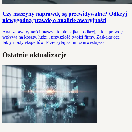
Czy maszyny naprawdę są przewidywalne? Odkryj
niewygodną prawdę o analizie awaryjności
Analiza awaryjności maszyn to nie bajka – odkryj, jak naprawdę
wpływa na koszty, ludzi i przyszłość twojej firmy. Zaskakujące
fakty i rady ekspertów. Przeczytaj zanim zainwestujesz.
Ostatnie aktualizacje