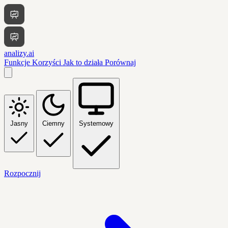
analizy.ai
Funkcje
Korzyści
Jak to działa
Porównaj
Jasny
Ciemny
Systemowy
Rozpocznij