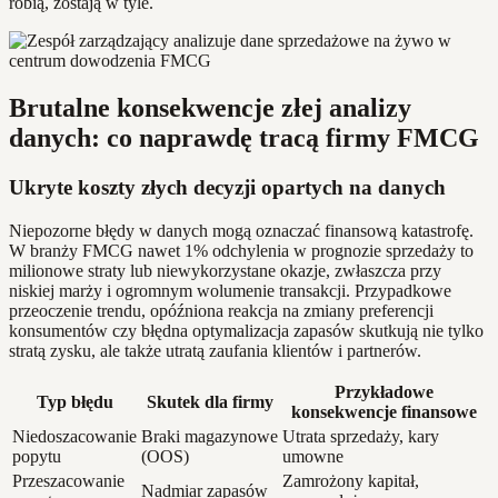
robią, zostają w tyle.
Brutalne konsekwencje złej analizy
danych: co naprawdę tracą firmy FMCG
Ukryte koszty złych decyzji opartych na danych
Niepozorne błędy w danych mogą oznaczać finansową katastrofę.
W branży FMCG nawet 1% odchylenia w prognozie sprzedaży to
milionowe straty lub niewykorzystane okazje, zwłaszcza przy
niskiej marży i ogromnym wolumenie transakcji. Przypadkowe
przeoczenie trendu, opóźniona reakcja na zmiany preferencji
konsumentów czy błędna optymalizacja zapasów skutkują nie tylko
stratą zysku, ale także utratą zaufania klientów i partnerów.
Przykładowe
Typ błędu
Skutek dla firmy
konsekwencje finansowe
Niedoszacowanie
Braki magazynowe
Utrata sprzedaży, kary
popytu
(OOS)
umowne
Przeszacowanie
Zamrożony kapitał,
Nadmiar zapasów