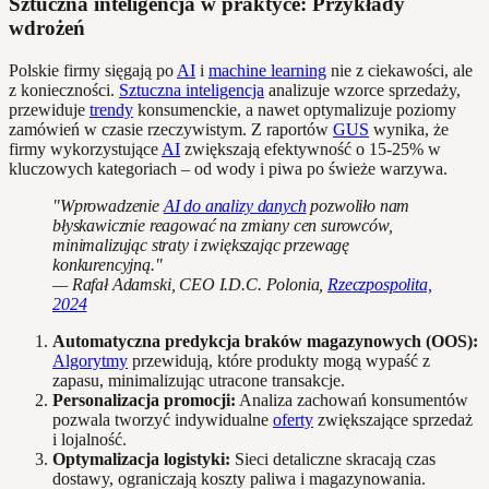
Sztuczna inteligencja w praktyce: Przykłady
wdrożeń
Polskie firmy sięgają po
AI
i
machine learning
nie z ciekawości, ale
z konieczności.
Sztuczna inteligencja
analizuje wzorce sprzedaży,
przewiduje
trendy
konsumenckie, a nawet optymalizuje poziomy
zamówień w czasie rzeczywistym. Z raportów
GUS
wynika, że
firmy wykorzystujące
AI
zwiększają efektywność o 15-25% w
kluczowych kategoriach – od wody i piwa po świeże warzywa.
"Wprowadzenie
AI do analizy danych
pozwoliło nam
błyskawicznie reagować na zmiany cen surowców,
minimalizując straty i zwiększając przewagę
konkurencyjną."
— Rafał Adamski, CEO I.D.C. Polonia,
Rzeczpospolita,
2024
Automatyczna predykcja braków magazynowych (OOS):
Algorytmy
przewidują, które produkty mogą wypaść z
zapasu, minimalizując utracone transakcje.
Personalizacja promocji:
Analiza zachowań konsumentów
pozwala tworzyć indywidualne
oferty
zwiększające sprzedaż
i lojalność.
Optymalizacja logistyki:
Sieci detaliczne skracają czas
dostawy, ograniczają koszty paliwa i magazynowania.