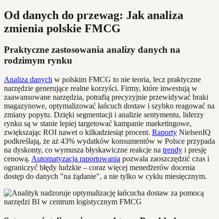
Od danych do przewag: Jak analiza
zmienia polskie FMCG
Praktyczne zastosowania analizy danych na
rodzimym rynku
Analiza danych
w polskim FMCG to nie teoria, lecz praktyczne
narzędzie generujące realne korzyści. Firmy, które inwestują w
zaawansowane narzędzia, potrafią precyzyjnie przewidywać braki
magazynowe, optymalizować łańcuch dostaw i szybko reagować na
zmiany popytu. Dzięki segmentacji i analizie sentymentu, liderzy
rynku są w stanie lepiej targetować kampanie marketingowe,
zwiększając ROI nawet o kilkadziesiąt procent.
Raporty
NielsenIQ
podkreślają, że aż 43% wydatków konsumentów w Polsce przypada
na dyskonty, co wymusza błyskawiczne reakcje na
trendy
i presję
cenową.
Automatyzacja raportowania
pozwala zaoszczędzić czas i
ograniczyć błędy ludzkie – coraz więcej menedżerów docenia
dostęp do danych "na żądanie", a nie tylko w cyklu miesięcznym.