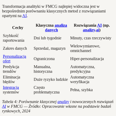
Transformacja analityki w FMCG najlepiej widoczna jest w
bezpośrednim porównaniu klasycznych metod z rozwiązaniami
opartymi na
AI
.
Klasyczna
analiza
Rozwiązania
AI
(np.
Cechy
danych
analizy
.
ai
)
Szybkość
Dni lub tygodnie
Minuty, czas rzeczywisty
raportowania
Wielowymiarowe,
Zakres danych
Sprzedaż, magazyn
omnichannel
Personalizacja
Ograniczona
Hiper-personalizacja
ofert
Predykcja
Manualna,
Automatyczna,
trendów
historyczna
predykcyjna
Eliminacja
Automatyczna
Duże ryzyko ludzkie
błędów
weryfikacja
Integracja
Często
Pełna, szybka
systemów
problematyczna
Tabela 4: Porównanie klasycznej
analizy
i nowoczesnych rozwiązań
AI
w FMCG — Źródło: Opracowanie własne na podstawie badań
rynkowych, 2024