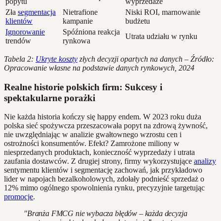
popytu
wyprzedaże
Zła
segmentacja
Nietrafione
Niski ROI, marnowanie
klientów
kampanie
budżetu
Ignorowanie
Spóźniona reakcja
Utrata udziału w rynku
trendów
rynkowa
Tabela 2:
Ukryte koszty
złych decyzji opartych na danych – Źródło:
Opracowanie własne na podstawie danych rynkowych, 2024
Realne historie polskich firm: Sukcesy i
spektakularne porażki
Nie każda historia kończy się happy endem. W 2023 roku duża
polska sieć spożywcza przeszacowała popyt na zdrową żywność,
nie uwzględniając w analizie gwałtownego wzrostu cen i
ostrożności konsumentów. Efekt? Zamrożone miliony w
niesprzedanych produktach, konieczność wyprzedaży i utrata
zaufania dostawców. Z drugiej strony, firmy wykorzystujące
analizy
sentymentu klientów i segmentację zachowań, jak przykładowo
lider w napojach bezalkoholowych, zdołały podnieść sprzedaż o
12% mimo ogólnego spowolnienia rynku, precyzyjnie targetując
promocje
.
"Branża FMCG nie wybacza błędów – każda decyzja