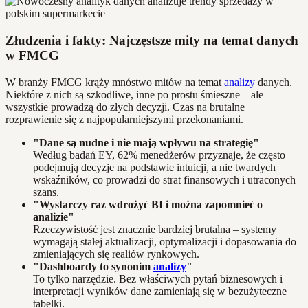
Złudzenia i fakty: Najczęstsze mity na temat danych
w FMCG
W branży FMCG krąży mnóstwo mitów na temat
analizy
danych.
Niektóre z nich są szkodliwe, inne po prostu śmieszne – ale
wszystkie prowadzą do złych decyzji. Czas na brutalne
rozprawienie się z najpopularniejszymi przekonaniami.
"Dane są nudne i nie mają wpływu na strategię"
Według badań EY, 62% menedżerów przyznaje, że często
podejmują decyzje na podstawie intuicji, a nie twardych
wskaźników, co prowadzi do strat finansowych i utraconych
szans.
"Wystarczy raz wdrożyć BI i można zapomnieć o
analizie"
Rzeczywistość jest znacznie bardziej brutalna – systemy
wymagają stałej aktualizacji, optymalizacji i dopasowania do
zmieniających się realiów rynkowych.
"Dashboardy to synonim
analizy
"
To tylko narzędzie. Bez właściwych pytań biznesowych i
interpretacji wyników dane zamieniają się w bezużyteczne
tabelki.