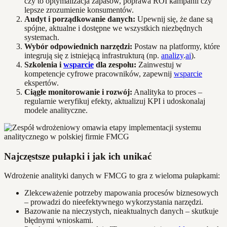
czy to optymalizacja zapasów, poprawa ROI kampanii czy
lepsze zrozumienie konsumentów.
Audyt i porządkowanie danych:
Upewnij się, że dane są
spójne, aktualne i dostępne we wszystkich niezbędnych
systemach.
Wybór odpowiednich narzędzi:
Postaw na platformy, które
integrują się z istniejącą infrastrukturą (np.
analizy
.
ai
).
Szkolenia i
wsparcie
dla zespołu:
Zainwestuj w
kompetencje cyfrowe pracowników, zapewnij
wsparcie
ekspertów.
Ciągłe monitorowanie i rozwój:
Analityka to proces –
regularnie weryfikuj efekty, aktualizuj KPI i udoskonalaj
modele analityczne.
Najczęstsze pułapki i jak ich unikać
Wdrożenie analityki danych w FMCG to gra z wieloma pułapkami:
Zlekceważenie potrzeby mapowania procesów biznesowych
– prowadzi do nieefektywnego wykorzystania narzędzi.
Bazowanie na nieczystych, nieaktualnych danych – skutkuje
błędnymi wnioskami.