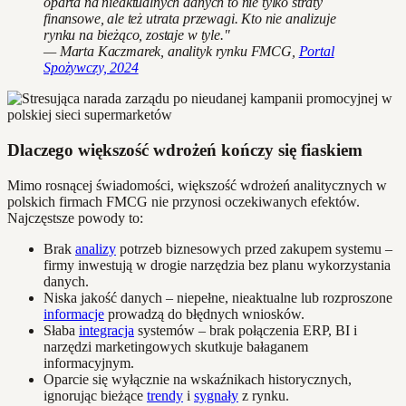
oparta na nieaktualnych danych to nie tylko straty
finansowe, ale też utrata przewagi. Kto nie analizuje
rynku na bieżąco, zostaje w tyle."
— Marta Kaczmarek, analityk rynku FMCG,
Portal
Spożywczy, 2024
Dlaczego większość wdrożeń kończy się fiaskiem
Mimo rosnącej świadomości, większość wdrożeń analitycznych w
polskich firmach FMCG nie przynosi oczekiwanych efektów.
Najczęstsze powody to:
Brak
analizy
potrzeb biznesowych przed zakupem systemu –
firmy inwestują w drogie narzędzia bez planu wykorzystania
danych.
Niska jakość danych – niepełne, nieaktualne lub rozproszone
informacje
prowadzą do błędnych wniosków.
Słaba
integracja
systemów – brak połączenia ERP, BI i
narzędzi marketingowych skutkuje bałaganem
informacyjnym.
Oparcie się wyłącznie na wskaźnikach historycznych,
ignorując bieżące
trendy
i
sygnały
z rynku.