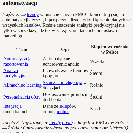
automatyzacji
Najświeższe
trendy
w analizie danych FMCG koncentrują się na
automatyzacji decyzji, hiper-personalizacji ofert i łączeniu danych ze
wszystkich kanałów. Rośnie znaczenie analityki predykcyjnej nie
tylko w sprzedaży, ale też w zarządzaniu łańcuchem dostaw i
marketingu.
Stopień wdrożenia
Trend
Opis
w Polsce
Automatyzacja
Automatyczne
Wysoki
raportowania
generowanie analiz
Analiza
Przewidywanie trendów
Średni
predykcyjna
i popytu
Sztuczna inteligencja
w
AI
/
machine learning
Rośnie
decyzjach
Dostosowanie promocji
Personalizacja ofert
Średni
do klienta
Integracja
Dane ze
sklep
ów,
Niski
omnichannel
online,
mobile
Tabela 3: Najważniejsze
trendy
analizy
danych w FMCG w Polsce
— Źródło: Opracowanie własne na podstawie raportów NielsenIQ,