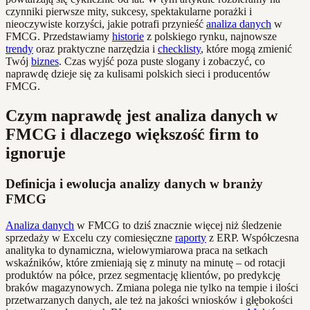
czynniki pierwsze mity, sukcesy, spektakularne porażki i
nieoczywiste korzyści, jakie potrafi przynieść
analiza danych
w
FMCG. Przedstawiamy
historie
z polskiego rynku, najnowsze
trendy
oraz praktyczne narzędzia i
checklisty
, które mogą zmienić
Twój
biznes
. Czas wyjść poza puste slogany i zobaczyć, co
naprawdę dzieje się za kulisami polskich sieci i producentów
FMCG.
Czym naprawdę jest analiza danych w
FMCG i dlaczego większość firm to
ignoruje
Definicja i ewolucja analizy danych w branży
FMCG
Analiza danych
w FMCG to dziś znacznie więcej niż śledzenie
sprzedaży w Excelu czy comiesięczne
raporty
z ERP. Współczesna
analityka to dynamiczna, wielowymiarowa praca na setkach
wskaźników, które zmieniają się z minuty na minutę – od rotacji
produktów na półce, przez segmentację klientów, po predykcję
braków magazynowych. Zmiana polega nie tylko na tempie i ilości
przetwarzanych danych, ale też na jakości wniosków i głębokości