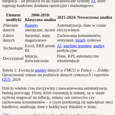
integracji – od prostych BI po zaawansowane systemy
AI
, które
sugerują konkretne działania operacyjne i marketingowe.
Element
2000-2010:
2015-2024: Nowoczesna analiza
analityki
Klasyczna analiza
Zbieranie
Raporty
Automatyzacja, dane w czasie
danych
miesięczne, ręczne
rzeczywistym
Zakres
Sprzedaż, stany
Zachowania konsumentów,
danych
magazynowe
sentyment,
trendy
rynkowe
Excel, ERP, proste
AI
,
machine learning
,
analizy
Technologie
BI
predykcyjne
Intuicja,
Dane, KPI, automatyczne
Decyzyjność
doświadczenie
rekomendacje
Tabela 1: Ewolucja
analizy
danych w FMCG w Polsce — Źródło:
Opracowanie własne na podstawie danych rynkowych i raportów
GUS
, 2024
Dziś to właśnie czas rzeczywisty i zaawansowana automatyzacja
budują przewagę. Firmy, które rozumieją tę zmianę, są w stanie
szybciej reagować na inflację, zmiany cen surowców czy
zachowania konsumentów – o czym przekonują się największe sieci
handlowe, analizując dane z każdej kasy fiskalnej w kraju.