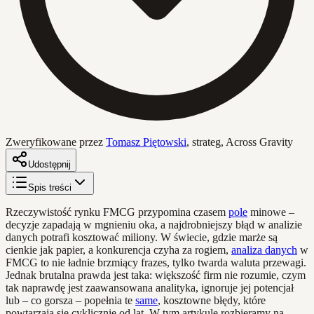
Zweryfikowane przez
Tomasz Piętowski
,
strateg, Across Gravity
Udostępnij
Spis treści
Rzeczywistość rynku FMCG przypomina czasem
pole
minowe –
decyzje zapadają w mgnieniu oka, a najdrobniejszy błąd w analizie
danych potrafi kosztować miliony. W świecie, gdzie marże są
cienkie jak papier, a konkurencja czyha za rogiem,
analiza danych
w
FMCG to nie ładnie brzmiący frazes, tylko twarda waluta przewagi.
Jednak brutalna prawda jest taka: większość firm nie rozumie, czym
tak naprawdę jest zaawansowana analityka, ignoruje jej potencjał
lub – co gorsza – popełnia te
same
, kosztowne błędy, które
powtarzają się cyklicznie od lat. W tym artykule rozbieramy na