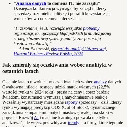
"
Analiza danych
to domena IT, nie zarządu"
Dzisiejsza konkurencja wymaga, by zarząd i liderzy
sprzedaży rozumieli analitykę i potrafili korzystać z jej
wniosków w codziennych decyzjach.
"Przekonanie, że BI rozwiąże wszystkie
problemy
organizacji, to najczęstszy błąd polskich firm. Bez jasnej
strategii biznesowej systemy analityczne pozostają
kosztowną zabawką."
— Adam Piotrowski,
ekspert ds. analityki biznesowej
,
Harvard Business Review Polska, 2024
Jak zmieniły się oczekiwania wobec analityki w
ostatnich latach
Ostatnie lata to rewolucja w oczekiwaniach wobec
analizy
danych.
Gwałtowna inflacja, rosnący udział marek własnych (22,5%
wartości rynku w 2024 roku), presja na ceny i coraz bardziej
świadomi konsumenci wymuszają natychmiastowe reakcje.
Wcześniej wystarczały miesięczne
raporty
sprzedaży – dziś liderzy
rynku wymagają predykcji OOS (Out-of-Stock), dynamicznego
zarządzania kampaniami i natychmiastowej reakcji na skoki w
popycie. Rozwój
AI
i machine learningu pozwala nie tylko
analizować, ale wręcz przewidywać
trendy
– a firmy, które tego nie