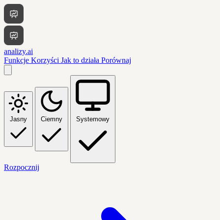
analizy.ai
Funkcje
Korzyści
Jak to działa
Porównaj
Jasny
Ciemny
Systemowy
Rozpocznij