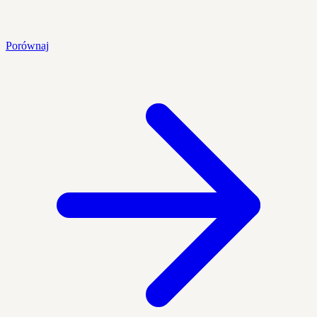
Porównaj