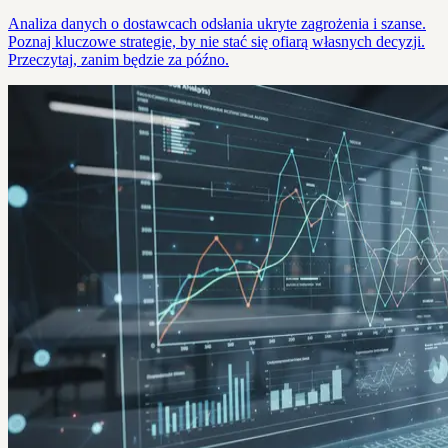
Analiza danych o dostawcach odsłania ukryte zagrożenia i szanse.
Poznaj kluczowe strategie, by nie stać się ofiarą własnych decyzji.
Przeczytaj, zanim będzie za późno.