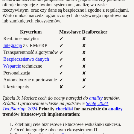
oferuje integrację z twoimi systemami, analizę w czasie
rzeczywistym, oraz czy dane są bezpieczne i zgodne z regulacjami.
Warto unikać narzędzi ograniczonych do sztywnego raportowania
lub zamkniętych ekosystemów.
Kryterium
Must-have
Dealbreaker
Real-time analytics
✔
✘
Integracja
z CRM/ERP
✔
✘
Transparentność algorytmów
✔
✘
Bezpieczeństwo danych
✔
✘
Wsparcie
techniczne
✔
✘
Personalizacja
✔
✘
Automatyczne raportowanie
✔
✘
Ukryte opłaty
✘
✔
Tabela 3: Macierz cech do oceny narzędzi do
analizy
trendów.
Źródło: Opracowanie własne na podstawie
Sente, 2024
,
TwojStartup, 2024
Priority
checklist
for narzędzie do
analizy
trendów biznesowych implementation:
Zdefiniuj cele biznesowe i kluczowe wskaźniki sukcesu.
Oceń integrację z obecnym ekosystemem IT.