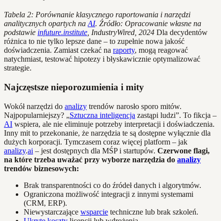
Tabela 2: Porównanie klasycznego raportowania i narzędzi
analitycznych opartych na
AI
. Źródło: Opracowanie własne na
podstawie
infuture.institute
, IndustryWired, 2024
Dla decydentów
różnica to nie tylko lepsze dane – to zupełnie nowa jakość
doświadczenia. Zamiast czekać na
raporty
, mogą reagować
natychmiast, testować hipotezy i błyskawicznie optymalizować
strategie.
Najczęstsze nieporozumienia i mity
Wokół narzędzi do
analizy
trendów narosło sporo mitów.
Najpopularniejszy? „
Sztuczna inteligencja
zastąpi ludzi”. To fikcja –
AI
wspiera, ale nie eliminuje potrzeby interpretacji i doświadczenia.
Inny mit to przekonanie, że narzędzia te są dostępne wyłącznie dla
dużych korporacji. Tymczasem coraz więcej platform – jak
analizy
.
ai
– jest dostępnych dla MŚP i startupów.
Czerwone flagi,
na które trzeba uważać przy wyborze narzędzia do
analizy
trendów biznesowych:
Brak transparentności co do źródeł danych i algorytmów.
Ograniczona możliwość integracji z innymi systemami
(CRM, ERP).
Niewystarczające
wsparcie
techniczne lub brak szkoleń.
Ukryte koszty
licencji lub wdrożenia.