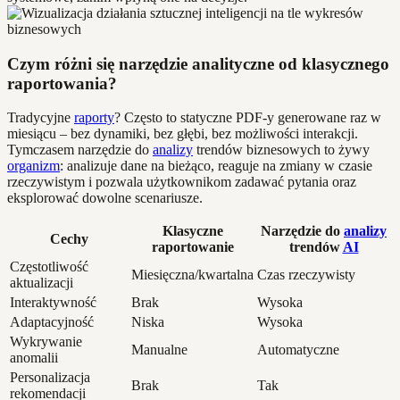
Czym różni się narzędzie analityczne od klasycznego
raportowania?
Tradycyjne
raporty
? Często to statyczne PDF-y generowane raz w
miesiącu – bez dynamiki, bez głębi, bez możliwości interakcji.
Tymczasem narzędzie do
analizy
trendów biznesowych to żywy
organizm
: analizuje dane na bieżąco, reaguje na zmiany w czasie
rzeczywistym i pozwala użytkownikom zadawać pytania oraz
eksplorować dowolne scenariusze.
Klasyczne
Narzędzie do
analizy
Cechy
raportowanie
trendów
AI
Częstotliwość
Miesięczna/kwartalna
Czas rzeczywisty
aktualizacji
Interaktywność
Brak
Wysoka
Adaptacyjność
Niska
Wysoka
Wykrywanie
Manualne
Automatyczne
anomalii
Personalizacja
Brak
Tak
rekomendacji