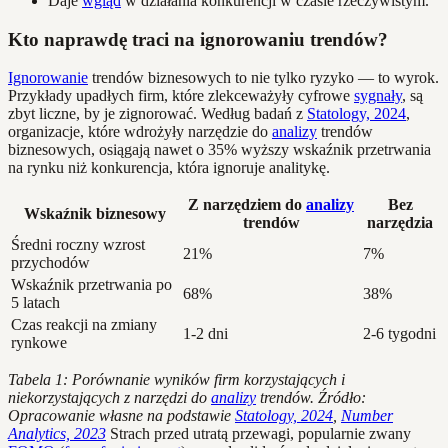
Daje
wgląd
w działania konkurencji w czasie rzeczywistym.
Kto naprawdę traci na ignorowaniu trendów?
Ignorowanie
trendów biznesowych to nie tylko ryzyko — to wyrok.
Przykłady upadłych firm, które zlekceważyły cyfrowe
sygnały
, są
zbyt liczne, by je zignorować. Według badań z
Statology, 2024
,
organizacje, które wdrożyły narzędzie do
analizy
trendów
biznesowych, osiągają nawet o 35% wyższy wskaźnik przetrwania
na rynku niż konkurencja, która ignoruje analitykę.
Z narzędziem do
analizy
Bez
Wskaźnik biznesowy
trendów
narzędzia
Średni roczny wzrost
21%
7%
przychodów
Wskaźnik przetrwania po
68%
38%
5 latach
Czas reakcji na zmiany
1-2 dni
2-6 tygodni
rynkowe
Tabela 1: Porównanie wyników firm korzystających i
niekorzystających z narzędzi do
analizy
trendów. Źródło:
Opracowanie własne na podstawie
Statology, 2024
,
Number
Analytics, 2023
Strach przed utratą przewagi, popularnie zwany