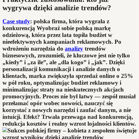
wygrywa dzięki analizie trendów?
Case study
: polska firma, która wygrała z
konkurencją Wyobraź sobie polską markę
odzieżową, która przez lata topiła budżet w
nieefektywnych kampaniach reklamowych. Po
wdrożeniu narzędzia do
analizy
trendów
biznesowych, zrozumieli, że kluczowe jest nie tylko
„kiedy” i „za ile”, ale „dla kogo” i „jak”. Dzięki
personalizacji komunikacji i analizie danych o
klientach, marka zwiększyła sprzedaż online o 25%
w pół roku, optymalizując budżet reklamowy i
minimalizując straty na nieskutecznych akcjach
promocyjnych. Proces nie był łatwy — zespół musiał
przełamać opór wobec nowości, nauczyć się
korzystać z nowych narzędzi i zaufać danym, a nie
intuicji. Efekt? Trwała przewaga nad konkurencją,
redukcja kosztów i realny wzrost lojalności klientów.