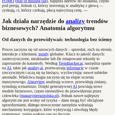
FOMO
(
fear of missing out
), napędza liderów do działania, często
pod presją. Jednak ci, którzy inwestują w analitykę z głową —
zyskują, ci, którzy czekają, płacą najwyższą cenę. ---
Jak działa narzędzie do
analizy
trendów
biznesowych? Anatomia algorytmu
Od danych do przewidywań: technologia bez ściemy
Proces zaczyna się od surowych danych – sprzedaż, ruch na stronie,
interakcje z klientami,
trendy
globalne. Klucz to jakość danych:
zanieczyszczone, nieaktualne lub źle zmapowane rekordy to
zaproszenie do katastrofy. Według
Trendtracker.ai
, narzędzia oparte
na
AI
, takie jak
analizy
.
ai
, przetwarzają
informacje
w czasie
rzeczywistym i uczą się na bieżąco, wychwytując nawet subtelne
anomalie. Właściwa magia zaczyna się na etapie uczenia
maszynowego.
Algorytmy
analizują wzorce, przewidują zmiany,
symulują scenariusze. Dzięki generatywnej
AI
powstają nowe
modele biznesowe, często niemożliwe do przewidzenia przez
człowieka (
magazynterazpolska.pl
). Jednak nawet najlepszy
algorytm nie jest wolny od ryzyka – dane mogą być obciążone
uprzedzeniami, dlatego nowoczesne narzędzia wdrażają
mechanizmy korygujące, które wykrywają i niwelują błędy
systemowe, zanim wpłyną one na decyzje.