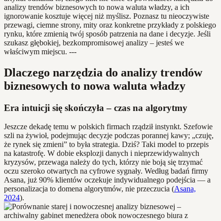
analizy trendów biznesowych to nowa waluta władzy, a ich
ignorowanie kosztuje więcej niż myślisz. Poznasz tu nieoczywiste
przewagi, ciemne strony, mity oraz konkretne przykłady z polskiego
rynku, które zmienią twój sposób patrzenia na dane i decyzje. Jeśli
szukasz głębokiej, bezkompromisowej analizy – jesteś we
właściwym miejscu. ---
Dlaczego narzędzia do analizy trendów
biznesowych to nowa waluta władzy
Era intuicji się skończyła – czas na algorytmy
Jeszcze dekadę temu w polskich firmach rządził instynkt. Szefowie
szli na żywioł, podejmując decyzje podczas porannej kawy; „czuję,
że rynek się zmieni” to była strategia. Dziś? Taki model to przepis
na katastrofę. W dobie eksplozji danych i nieprzewidywalnych
kryzysów, przewaga należy do tych, którzy nie boją się trzymać
oczu szeroko otwartych na cyfrowe sygnały. Według badań firmy
Asana, już 90% klientów oczekuje indywidualnego podejścia — a
personalizacja to domena algorytmów, nie przeczucia (
Asana,
2024
).