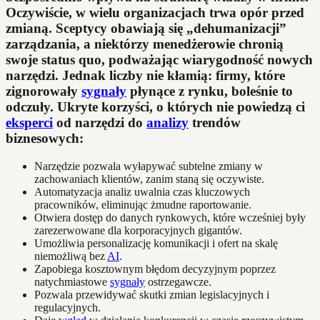
Oczywiście, w wielu organizacjach trwa opór przed
zmianą. Sceptycy obawiają się „dehumanizacji”
zarządzania, a niektórzy menedżerowie chronią
swoje status quo, podważając wiarygodność nowych
narzędzi. Jednak liczby nie kłamią: firmy, które
zignorowały
sygnały
płynące z rynku, boleśnie to
odczuły.
Ukryte korzyści, o których nie powiedzą ci
eksperci
od narzędzi do
analizy
trendów
biznesowych:
Narzędzie pozwala wyłapywać subtelne zmiany w
zachowaniach klientów, zanim staną się oczywiste.
Automatyzacja analiz uwalnia czas kluczowych
pracowników, eliminując żmudne raportowanie.
Otwiera dostęp do danych rynkowych, które wcześniej były
zarezerwowane dla korporacyjnych gigantów.
Umożliwia personalizację komunikacji i ofert na skalę
niemożliwą bez
AI
.
Zapobiega kosztownym błędom decyzyjnym poprzez
natychmiastowe
sygnały
ostrzegawcze.
Pozwala przewidywać skutki zmian legislacyjnych i
regulacyjnych.