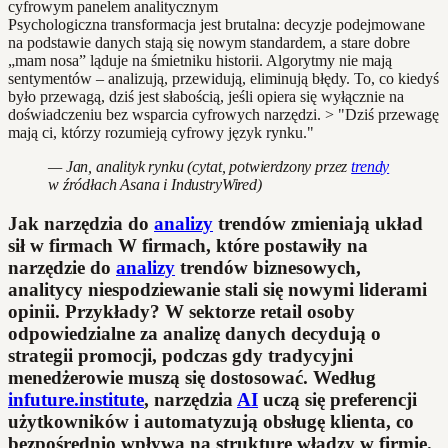
Psychologiczna transformacja jest brutalna: decyzje podejmowane
na podstawie danych stają się nowym standardem, a stare dobre
„mam nosa” ląduje na śmietniku historii. Algorytmy nie mają
sentymentów – analizują, przewidują, eliminują błędy. To, co kiedyś
było przewagą, dziś jest słabością, jeśli opiera się wyłącznie na
doświadczeniu bez wsparcia cyfrowych narzędzi. > "Dziś przewagę
mają ci, którzy rozumieją cyfrowy język rynku."
— Jan, analityk rynku (cytat, potwierdzony przez
trendy
w źródłach Asana i IndustryWired)
Jak narzędzia do
analizy
trendów zmieniają układ
sił w firmach W firmach, które postawiły na
narzędzie do
analizy
trendów biznesowych,
analitycy niespodziewanie stali się nowymi liderami
opinii. Przykłady? W sektorze retail osoby
odpowiedzialne za analizę danych decydują o
strategii promocji, podczas gdy tradycyjni
menedżerowie muszą się dostosować. Według
infuture.institute
, narzędzia
AI
uczą się preferencji
użytkowników i automatyzują obsługę klienta, co
bezpośrednio wpływa na strukturę władzy w firmie.