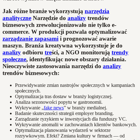
Jak różne branże wykorzystują
narzędzia
analityczne
Narzędzie do
analizy
trendów
biznesowych zrewolucjonizowało nie tylko e-
commerce. W produkcji pozwala optymalizować
zarządzanie zapasami
i prognozować awarie
maszyn. Branża kreatywna wykorzystuje je do
analizy
odbioru
tre
ści, a NGO monitorują
trendy
społeczne
, identyfikując nowe obszary działania.
Nieoczywiste zastosowania narzędzi do
analizy
trendów biznesowych:
Przewidywanie zmian nastrojów społecznych w kampaniach
społecznych.
Optymalizacja tras dostaw w branży logistycznej.
Analiza sezonowości popytu w gastronomii.
Wykrywanie „
fake news
” w branży medialnej.
Badanie skuteczności strategii employer branding.
Zarządzanie ryzykiem w inwestycjach dla funduszy VC.
Wykrywanie anomalii w zachowaniach klientów bankowych.
Optymalizacja planowania wydarzeń w sektorze
rozrywkowym. Efekt? Zmiana kultury w firmach — od