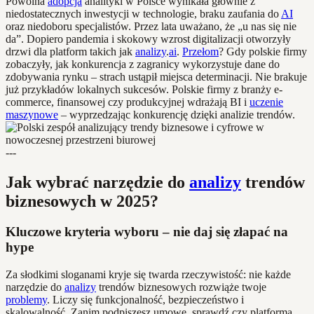
Powolna
adopcja
analityki w Polsce wynikała głównie z
niedostatecznych inwestycji w technologie, braku zaufania do
AI
oraz niedoboru specjalistów. Przez lata uważano, że „u nas się nie
da”. Dopiero pandemia i skokowy wzrost digitalizacji otworzyły
drzwi dla platform takich jak
analizy
.
ai
.
Przełom
? Gdy polskie firmy
zobaczyły, jak konkurencja z zagranicy wykorzystuje dane do
zdobywania rynku – strach ustąpił miejsca determinacji. Nie brakuje
już przykładów lokalnych sukcesów. Polskie firmy z branży e-
commerce, finansowej czy produkcyjnej wdrażają BI i
uczenie
maszynowe
– wyprzedzając konkurencję dzięki analizie trendów.
---
Jak wybrać narzędzie do
analizy
trendów
biznesowych w 2025?
Kluczowe kryteria wyboru – nie daj się złapać na
hype
Za słodkimi sloganami kryje się twarda rzeczywistość: nie każde
narzędzie do
analizy
trendów biznesowych rozwiąże twoje
problemy
. Liczy się funkcjonalność, bezpieczeństwo i
skalowalność. Zanim podpiszesz umowę, sprawdź czy platforma