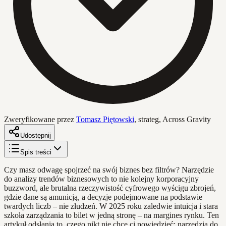
Zweryfikowane przez
Tomasz Piętowski
,
strateg, Across Gravity
Udostępnij
Spis treści
Czy masz odwagę spojrzeć na swój biznes bez filtrów? Narzędzie
do analizy trendów biznesowych to nie kolejny korporacyjny
buzzword, ale brutalna rzeczywistość cyfrowego wyścigu zbrojeń,
gdzie dane są amunicją, a decyzje podejmowane na podstawie
twardych liczb – nie złudzeń. W 2025 roku zaledwie intuicja i stara
szkoła zarządzania to bilet w jedną stronę – na margines rynku. Ten
artykuł odsłania to, czego nikt nie chce ci powiedzieć: narzędzia do