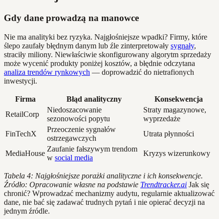
Gdy dane prowadzą na manowce
Nie ma analityki bez ryzyka. Najgłośniejsze wpadki? Firmy, które
ślepo zaufały błędnym danym lub źle zinterpretowały
sygnały
,
straciły miliony. Niewłaściwie skonfigurowany algorytm sprzedaży
może wycenić produkty poniżej kosztów, a błędnie odczytana
analiza trendów rynkowych
— doprowadzić do nietrafionych
inwestycji.
Firma
Błąd analityczny
Konsekwencja
Niedoszacowanie
Straty magazynowe,
RetailCorp
sezonowości popytu
wyprzedaże
Przeoczenie sygnałów
FinTechX
Utrata płynności
ostrzegawczych
Zaufanie fałszywym trendom
MediaHouse
Kryzys wizerunkowy
w
social media
Tabela 4: Najgłośniejsze porażki analityczne i ich konsekwencje.
Źródło: Opracowanie własne na podstawie
Trendtracker.ai
Jak się
chronić? Wprowadzać mechanizmy audytu, regularnie aktualizować
dane, nie bać się zadawać trudnych pytań i nie opierać decyzji na
jednym źródle.