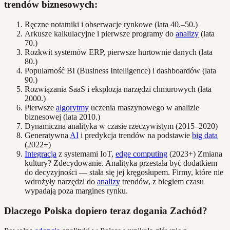
trendów biznesowych:
Ręczne notatniki i obserwacje rynkowe (lata 40.–50.)
Arkusze kalkulacyjne i pierwsze programy do
analizy
(lata
70.)
Rozkwit systemów ERP, pierwsze hurtownie danych (lata
80.)
Popularność BI (Business Intelligence) i dashboardów (lata
90.)
Rozwiązania SaaS i eksplozja narzędzi chmurowych (lata
2000.)
Pierwsze
algorytmy
uczenia maszynowego w analizie
biznesowej (lata 2010.)
Dynamiczna analityka w czasie rzeczywistym (2015–2020)
Generatywna
AI
i predykcja trendów na podstawie
big data
(2022+)
Integracja
z systemami IoT,
edge computing
(2023+) Zmiana
kultury? Zdecydowanie. Analityka przestała być dodatkiem
do decyzyjności — stała się jej kręgosłupem. Firmy, które nie
wdrożyły narzędzi do
analizy
trendów, z biegiem czasu
wypadają poza margines rynku.
Dlaczego Polska dopiero teraz dogania Zachód?