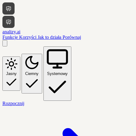
analizy.ai
Funkcje
Korzyści
Jak to działa
Porównaj
Jasny
Ciemny
Systemowy
Rozpocznij