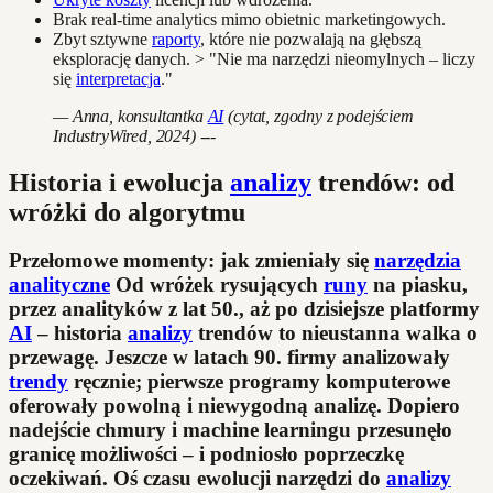
Brak real-time analytics mimo obietnic marketingowych.
Zbyt sztywne
raporty
, które nie pozwalają na głębszą
eksplorację danych. > "Nie ma narzędzi nieomylnych – liczy
się
interpretacja
."
— Anna, konsultantka
AI
(cytat, zgodny z podejściem
IndustryWired, 2024) ---
Historia i ewolucja
analizy
trendów: od
wróżki do algorytmu
Przełomowe momenty: jak zmieniały się
narzędzia
analityczne
Od wróżek rysujących
runy
na piasku,
przez analityków z lat 50., aż po dzisiejsze platformy
AI
– historia
analizy
trendów to nieustanna walka o
przewagę. Jeszcze w latach 90. firmy analizowały
trendy
ręcznie; pierwsze programy komputerowe
oferowały powolną i niewygodną analizę. Dopiero
nadejście chmury i machine learningu przesunęło
granicę możliwości – i podniosło poprzeczkę
oczekiwań.
Oś czasu ewolucji narzędzi do
analizy