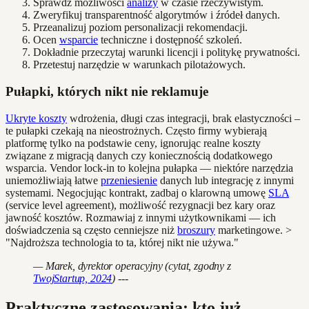
Sprawdź możliwości
analizy
w czasie rzeczywistym.
Zweryfikuj transparentność algorytmów i źródeł danych.
Przeanalizuj poziom personalizacji rekomendacji.
Ocen
wsparcie
techniczne i dostępność szkoleń.
Dokładnie przeczytaj warunki licencji i politykę prywatności.
Przetestuj narzędzie w warunkach pilotażowych.
Pułapki, których nikt nie reklamuje
Ukryte koszty
wdrożenia, długi czas integracji, brak elastyczności –
te pułapki czekają na nieostrożnych. Często firmy wybierają
platformę tylko na podstawie ceny, ignorując realne koszty
związane z migracją danych czy koniecznością dodatkowego
wsparcia. Vendor lock-in to kolejna pułapka — niektóre narzędzia
uniemożliwiają łatwe
przeniesienie
danych lub integrację z innymi
systemami. Negocjując kontrakt, zadbaj o klarowną umowę
SLA
(service level agreement), możliwość rezygnacji bez kary oraz
jawność kosztów. Rozmawiaj z innymi użytkownikami — ich
doświadczenia są często cenniejsze niż
broszury
marketingowe. >
"Najdroższa technologia to ta, której nikt nie używa."
— Marek, dyrektor operacyjny (cytat, zgodny z
TwojStartup, 2024
) ---
Praktyczne zastosowania: kto już