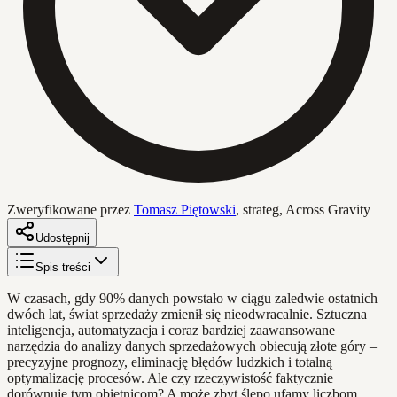
Zweryfikowane przez
Tomasz Piętowski
,
strateg, Across Gravity
Udostępnij
Spis treści
W czasach, gdy 90% danych powstało w ciągu zaledwie ostatnich
dwóch lat, świat sprzedaży zmienił się nieodwracalnie. Sztuczna
inteligencja, automatyzacja i coraz bardziej zaawansowane
narzędzia do analizy danych sprzedażowych obiecują złote góry –
precyzyjne prognozy, eliminację błędów ludzkich i totalną
optymalizację procesów. Ale czy rzeczywistość faktycznie
dorównuje tym obietnicom? A może zbyt ślepo ufamy liczbom,