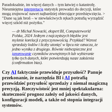
Paradoksalnie, im więcej danych – tym łatwiej o katastrofę.
Nieumiejętna
interpretacja
statystyk prowadzi do decyzji, które
mogą zrujnować nawet najbardziej obiecujące przedsięwzięcia. >
"Dane są jak broń – w niewłaściwych rękach potrafią wyrządzić
więcej szkód niż pożytku."
— dr Michał Nowacki, ekspert BI, Computerworld
Polska, 2024 Jednym z najczęstszych błędów jest
mylenie korelacji z przyczynowością. Przykład? Wzrost
sprzedaży lodów i liczby utonięć w lipcu nie oznacza, że
jedno wynika z drugiego. Równie niebezpieczne jest
ignorowanie
czynników zewnętrznych lub wybieranie
tylko tych danych, które potwierdzają nasze założenia
(confirmation bias).
Czy
AI
faktycznie przewiduje przyszłość? Panuje
przekonanie, że narzędzia BI i
AI
potrafią
przewidzieć przyszłość sprzedaży z niemal magiczną
precyzją. Rzeczywistość jest mniej spektakularna:
skuteczność prognoz zależy od jakości danych,
konfiguracji modeli, a także od stopnia integracji
systemów.