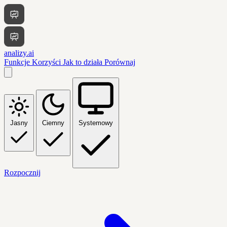
analizy.ai
Funkcje
Korzyści
Jak to działa
Porównaj
Jasny
Ciemny
Systemowy
Rozpocznij