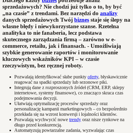
Dlaczego każdy
biznes
potrzebuje analiz
sprzedażowych? Nie chodzi już tylko o to, by być
„na czasie” z trendami. Bez narzędzi do
analizy
danych sprzedażowych Twój
biznes
staje się ślepy na
własne błędy i niewykorzystane szanse. Rzetelna
analityka to nie fanaberia, lecz podstawa
skutecznego zarządzania firmą – zarówno w e-
commerce, retailu, jak i finansach. - Umożliwiają
szybkie generowanie raportów i monitorowanie
kluczowych wskaźników KPI – w czasie
rzeczywistym, bez ręcznej roboty.
Pozwalają identyfikować słabe punkty
oferty
, błyskawicznie
reagować na spadki sprzedaży lub sezonowe piki.
Integrują dane z rozproszonych źródeł (CRM, ERP, sklepy
internetowe, systemy finansowe), co znacząco skraca czas
podejmowania decyzji.
Ułatwiają optymalizację procesów sprzedaży oraz
personalizację kampanii marketingowych – co bezpośrednio
przekłada się na wzrost konwersji i lojalności klientów.
Pozwalają wychwycić nowe
trendy
oraz nisze rynkowe na
długo przed konkurencją.
Automatyzują powtarzalne zadania, wyzwalając czas