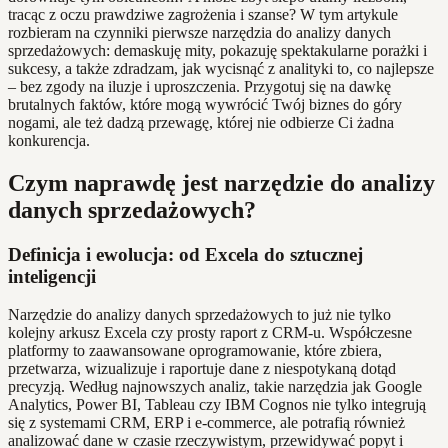
tracąc z oczu prawdziwe zagrożenia i szanse? W tym artykule
rozbieram na czynniki pierwsze narzędzia do analizy danych
sprzedażowych: demaskuję mity, pokazuję spektakularne porażki i
sukcesy, a także zdradzam, jak wycisnąć z analityki to, co najlepsze
– bez zgody na iluzje i uproszczenia. Przygotuj się na dawkę
brutalnych faktów, które mogą wywrócić Twój biznes do góry
nogami, ale też dadzą przewagę, której nie odbierze Ci żadna
konkurencja.
Czym naprawdę jest narzędzie do analizy
danych sprzedażowych?
Definicja i ewolucja: od Excela do sztucznej
inteligencji
Narzędzie do analizy danych sprzedażowych to już nie tylko
kolejny arkusz Excela czy prosty raport z CRM-u. Współczesne
platformy to zaawansowane oprogramowanie, które zbiera,
przetwarza, wizualizuje i raportuje dane z niespotykaną dotąd
precyzją. Według najnowszych analiz, takie narzędzia jak Google
Analytics, Power BI, Tableau czy IBM Cognos nie tylko integrują
się z systemami CRM, ERP i e-commerce, ale potrafią również
analizować dane w czasie rzeczywistym, przewidywać popyt i