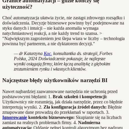
Granice automatyzacji – gdzie kończy się
użyteczność?
Choć automatyzacja ułatwia życie, nie zastąpi zdrowego rozsądku i
doświadczenia. Decyzje biznesowe powinny być podejmowane na
styku danych i intuicji – nie każda anomalia wymaga
natychmiastowej reakcji, a nie każdy trend to szansa. >
"Największym zagrożeniem jest ślepa wiara w liczby – technologia
powinna być partnerem, a nie dyktatorem decyzji."
— dr Katarzyna
Koc
, konsultantka ds. strategii, Forbes
Polska, 2024 Doświadczenie pokazuje, że najlepsze
wyniki osiągają firmy, które łączą analitykę z głębokim
zrozumieniem rynku i własnych klientów.
Najczęstsze błędy użytkowników narzędzi BI
Nawet najbardziej zaawansowane narzędzia nie uchronią przed
podstawowymi błędami: 1.
Brak szkoleń i kompetencji:
Użytkownicy nie rozumieją, jak działa narzędzie, przez co błędnie
interpretują wyniki. 2.
Zła konfiguracja źródeł danych:
Błędnie
zmapowane dane prowadzą do przekłamań w raportach. 3.
Ignorowanie
kontekstu biznesowego:
Skupianie się na liczbach
zamiast na realnych problemach firmy. 4.
Nadmierna
automatyzacja:
Oddanie pełnej kontroli algorytmom bez nadzoru