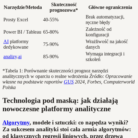
Skuteczność
Narzędzie/Metoda
Główne ograniczenia
prognozowa*
Brak automatyzacji,
Prosty Excel
40-55%
ręczne błędy
Zależność od
Power BI / Tableau
65-80%
konfiguracji
AI
platformy
Wrażliwość na jakość
75-90%
dedykowane
danych
Wymaga integracji i
analizy
.
ai
85-90%
szkoleń
*Tabela 1: Porównanie skuteczności prognoz narzędzi
analitycznych w oparciu o realne wdrożenia
Źródło: Opracowanie
własne na podstawie raportów
GUS
2024, Forbes, Computerworld
Polska
Technologia pod maską: jak działają
nowoczesne platformy analityczne
Algorytmy
, modele i sztuczki: co napędza wyniki?
Za sukcesem analityki stoi cała armia algorytmów:
od klasycznych regresji liniowych, przez drzewa