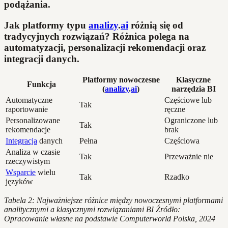
podążania.
Jak platformy typu
analizy
.
ai
różnią się od
tradycyjnych rozwiązań? Różnica polega na
automatyzacji, personalizacji rekomendacji oraz
integracji danych.
Platformy nowoczesne
Klasyczne
Funkcja
(
analizy
.
ai
)
narzędzia BI
Automatyczne
Częściowe lub
Tak
raportowanie
ręczne
Personalizowane
Ograniczone lub
Tak
rekomendacje
brak
Integracja
danych
Pełna
Częściowa
Analiza w czasie
Tak
Przeważnie nie
rzeczywistym
Wsparcie
wielu
Tak
Rzadko
języków
Tabela 2: Najważniejsze różnice między nowoczesnymi platformami
analitycznymi a klasycznymi rozwiązaniami BI
Źródło:
Opracowanie własne na podstawie Computerworld Polska, 2024