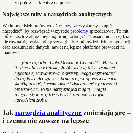
zespołów na kreatywną pracę.
Największe mity o narzędziach analitycznych
Wielu przedsiębiorców wciąż wierzy, że wystarczy „kupić
narzędzie”, by rozwiązać wszystkie
problemy
sprzedażowe. To mit,
który kosztował już niejedną firmę fortunę. > "Posiadanie narzędzia
nie równa się posiadaniu przewagi – bez odpowiednich kompetencji
oraz zrozumienia danych, nawet najlepsza platforma prowadzi na
manowce."
— cytat z raportu „Data-Driven or Deluded?”, Harvard
Business Review Polska, 2024 Fakty są takie, że nawet
najbardziej zaawansowane systemy mogą doprowadzić
do błędnych decyzji, jeśli firma nie potrafi właściwie ich
skonfigurować, interpretować i zintegrować z procesami
biznesowymi. To nie narzędzie jest magią – magia
zaczyna się tam, gdzie człowiek rozumie, co z tym
narzędziem zrobić.
Jak
narzędzia analityczne
zmieniają grę –
i czemu nie zawsze na lepsze