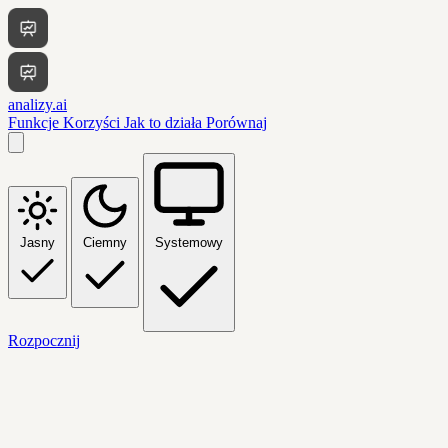
analizy.ai
Funkcje
Korzyści
Jak to działa
Porównaj
Jasny
Ciemny
Systemowy
Rozpocznij