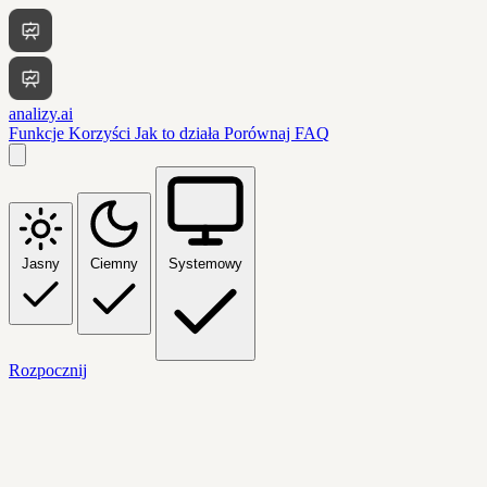
analizy.ai
Funkcje
Korzyści
Jak to działa
Porównaj
FAQ
Jasny
Ciemny
Systemowy
Rozpocznij