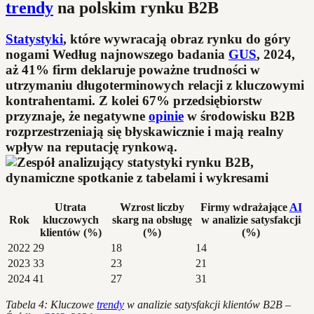
trendy
na polskim rynku B2B
Statystyki
, które wywracają obraz rynku do góry
nogami Według najnowszego badania
GUS
, 2024,
aż 41% firm deklaruje poważne trudności w
utrzymaniu długoterminowych relacji z kluczowymi
kontrahentami. Z kolei 67% przedsiębiorstw
przyznaje, że negatywne
opinie
w środowisku B2B
rozprzestrzeniają się błyskawicznie i mają realny
wpływ na reputację rynkową.
Utrata
Wzrost liczby
Firmy wdrażające
AI
Rok
kluczowych
skarg na obsługę
w analizie satysfakcji
klientów (%)
(%)
(%)
2022
29
18
14
2023
33
23
21
2024
41
27
31
Tabela 4: Kluczowe
trendy
w analizie satysfakcji klientów B2B –