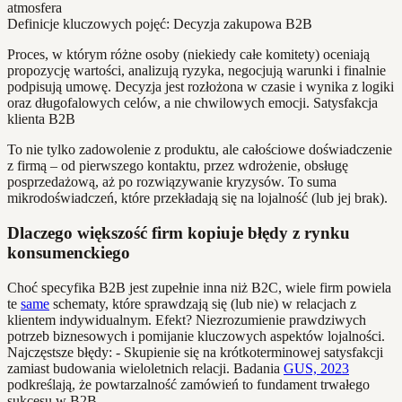
Definicje kluczowych pojęć: Decyzja zakupowa B2B
Proces, w którym różne osoby (niekiedy całe komitety) oceniają
propozycję wartości, analizują ryzyka, negocjują warunki i finalnie
podpisują umowę. Decyzja jest rozłożona w czasie i wynika z logiki
oraz długofalowych celów, a nie chwilowych emocji. Satysfakcja
klienta B2B
To nie tylko zadowolenie z produktu, ale całościowe doświadczenie
z firmą – od pierwszego kontaktu, przez wdrożenie, obsługę
posprzedażową, aż po rozwiązywanie kryzysów. To suma
mikrodoświadczeń, które przekładają się na lojalność (lub jej brak).
Dlaczego większość firm kopiuje błędy z rynku
konsumenckiego
Choć specyfika B2B jest zupełnie inna niż B2C, wiele firm powiela
te
same
schematy, które sprawdzają się (lub nie) w relacjach z
klientem indywidualnym. Efekt? Niezrozumienie prawdziwych
potrzeb biznesowych i pomijanie kluczowych aspektów lojalności.
Najczęstsze błędy: - Skupienie się na krótkoterminowej satysfakcji
zamiast budowania wieloletnich relacji. Badania
GUS, 2023
podkreślają, że powtarzalność zamówień to fundament trwałego
sukcesu w B2B.