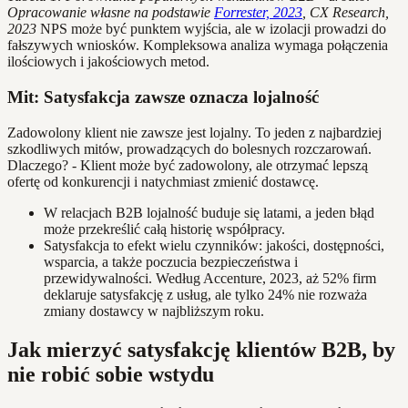
Opracowanie własne na podstawie
Forrester, 2023
, CX Research,
2023
NPS może być punktem wyjścia, ale w izolacji prowadzi do
fałszywych wniosków. Kompleksowa analiza wymaga połączenia
ilościowych i jakościowych metod.
Mit: Satysfakcja zawsze oznacza lojalność
Zadowolony klient nie zawsze jest lojalny. To jeden z najbardziej
szkodliwych mitów, prowadzących do bolesnych rozczarowań.
Dlaczego? - Klient może być zadowolony, ale otrzymać lepszą
ofertę od konkurencji i natychmiast zmienić dostawcę.
W relacjach B2B lojalność buduje się latami, a jeden błąd
może przekreślić całą historię współpracy.
Satysfakcja to efekt wielu czynników: jakości, dostępności,
wsparcia, a także poczucia bezpieczeństwa i
przewidywalności. Według Accenture, 2023, aż 52% firm
deklaruje satysfakcję z usług, ale tylko 24% nie rozważa
zmiany dostawcy w najbliższym roku.
Jak mierzyć satysfakcję klientów B2B, by
nie robić sobie wstydu