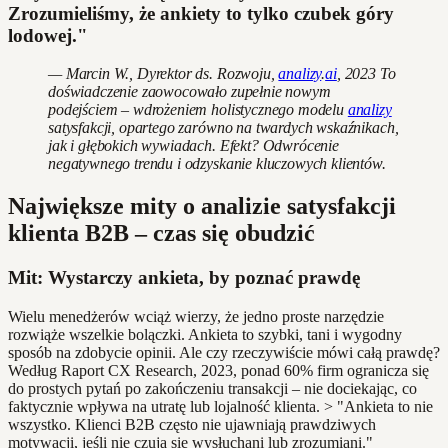
Zrozumieliśmy, że ankiety to tylko czubek góry
lodowej."
— Marcin W., Dyrektor ds. Rozwoju,
analizy
.
ai
, 2023 To
doświadczenie zaowocowało zupełnie nowym
podejściem – wdrożeniem holistycznego modelu
analizy
satysfakcji, opartego zarówno na twardych wskaźnikach,
jak i głębokich wywiadach. Efekt? Odwrócenie
negatywnego trendu i odzyskanie kluczowych klientów.
Największe mity o analizie satysfakcji
klienta B2B – czas się obudzić
Mit: Wystarczy ankieta, by poznać prawdę
Wielu menedżerów wciąż wierzy, że jedno proste narzędzie
rozwiąże wszelkie bolączki. Ankieta to szybki, tani i wygodny
sposób na zdobycie opinii. Ale czy rzeczywiście mówi całą prawdę?
Według Raport CX Research, 2023, ponad 60% firm ogranicza się
do prostych pytań po zakończeniu transakcji – nie dociekając, co
faktycznie wpływa na utratę lub lojalność klienta. > "Ankieta to nie
wszystko. Klienci B2B często nie ujawniają prawdziwych
motywacji, jeśli nie czują się wysłuchani lub zrozumiani."