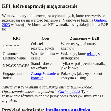
KPI, które naprawdę mają znaczenie
W morzu metryk kluczowe jest wybranie tych, które rzeczywiście
przekładają się na wartość biznesową. Najnowsze badania
Gartner,
2023
wskazują, że kluczowe KPI w analizie satysfakcji klienta B2B
to:
KPI
Opis
Znaczenie w B2B
Odsetek
Wczesny sygnał utraty
Churn rate
rezygnujących
klientów
Customer
Wartość klienta w
Wskazuje, które
relacje
są
Lifetime Value
czasie
strategiczne
Standardowe
Tylko w połączeniu z analizą
NPS/CSAT/CES
wskaźniki
jakościową
Engagement
Zaangażowanie
w
Pokazuje, jak często klient
Index
kontakt
korzysta z usług
Tabela 2: KPI w analizie satysfakcji klienta B2B – Źródło:
Opracowanie własne na podstawie
Gartner, 2023
Tylko
zestawienie różnych miar daje pełny obraz rzeczywistych szans i
zagrożeń.
Przykład wdrożenia:
Inteligentna analityka