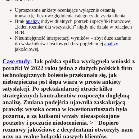
Uproszczone ankiety oceniające wyłącznie ostatnią
transakcję, bez uwzględnienia całego cyklu życia klienta.
Brak
analizy
indywidualnych potrzeb i specyfiki branżowej –
„jeden rozmiar dla wszystkich” nigdy nie działa w relacjach
B2B.
Nieumiejętność interpretacji wyników – zbyt duże zaufanie
do wskaźników ilościowych bez pogłębionej
analizy
jakościowej.
Case study
: Jak polska spółka wyciągnęła wnioski z
porażki W 2022 roku jedna z dużych polskich firm
technologicznych boleśnie przekonała się, jak
niebezpieczna jest ślepa wiara w proste ankiety
satysfakcji. Po spektakularnej utracie kilku
strategicznych kontrahentów rozpoczęto dogłębną
analizę. Zmiana podejścia ujawniła zaskakującą
prawdę: wysoka ocena w kwestionariuszach była
pozorna, a za kulisami wrzały niezaspokojone
potrzeby i poczucie niedocenienia. > "Dopiero
rozmowy jakościowe z decydentami otworzyły nam
oczy na realne bolączki naszych klientów.