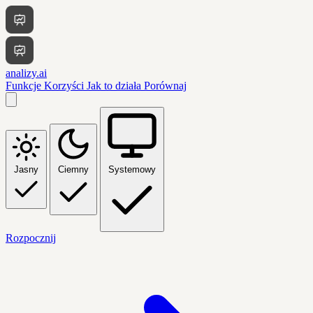
analizy.ai
Funkcje
Korzyści
Jak to działa
Porównaj
Jasny
Ciemny
Systemowy
Rozpocznij