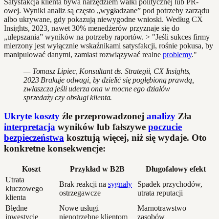
Satysfakcja klienta bywa narzędziem walki politycznej lub PR-
owej. Wyniki analiz są często „wygładzane” pod potrzeby zarządu
albo ukrywane, gdy pokazują niewygodne wnioski. Według CX
Insights, 2023, nawet 30% menedżerów przyznaje się do
„ulepszania” wyników na potrzeby raportów. > "Jeśli sukces firmy
mierzony jest wyłącznie wskaźnikami satysfakcji, rośnie pokusa, by
manipulować danymi, zamiast rozwiązywać realne
problemy
."
— Tomasz Lipiec, Konsultant ds. Strategii, CX Insights,
2023 Brakuje odwagi, by dzielić się pogłębioną prawdą,
zwłaszcza jeśli uderza ona w mocne ego działów
sprzedaży czy obsługi klienta.
Ukryte koszty
źle przeprowadzonej
analizy
Zła
interpretacja
wyników lub fałszywe
poczucie
bezpieczeństwa
kosztują więcej, niż się wydaje. Oto
konkretne konsekwencje:
Koszt
Przykład w B2B
Długofalowy efekt
Utrata
Brak reakcji na
sygnały
Spadek przychodów,
kluczowego
ostrzegawcze
utrata reputacji
klienta
Błędne
Nowe usługi
Marnotrawstwo
inwestycje
niepotrzebne klientom
zasobów