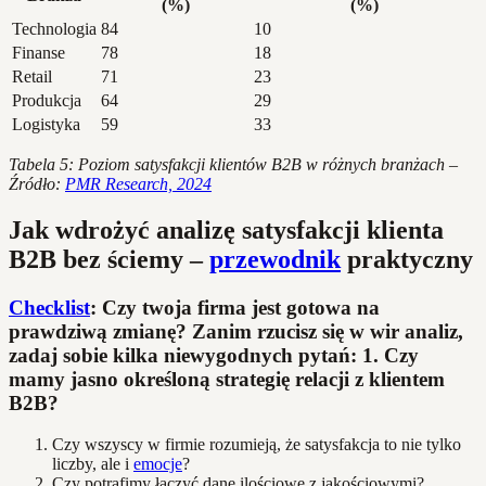
(%)
(%)
Technologia
84
10
Finanse
78
18
Retail
71
23
Produkcja
64
29
Logistyka
59
33
Tabela 5: Poziom satysfakcji klientów B2B w różnych branżach –
Źródło:
PMR Research, 2024
Jak wdrożyć analizę satysfakcji klienta
B2B bez ściemy –
przewodnik
praktyczny
Checklist
: Czy twoja firma jest gotowa na
prawdziwą zmianę? Zanim rzucisz się w wir analiz,
zadaj sobie kilka niewygodnych pytań: 1. Czy
mamy jasno określoną strategię relacji z klientem
B2B?
Czy wszyscy w firmie rozumieją, że satysfakcja to nie tylko
liczby, ale i
emocje
?
Czy potrafimy łączyć dane ilościowe z jakościowymi?