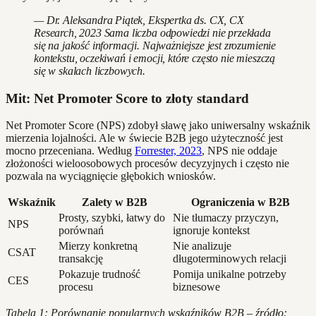
— Dr. Aleksandra Piątek, Ekspertka ds. CX, CX
Research, 2023 Sama liczba odpowiedzi nie przekłada
się na jakość informacji. Najważniejsze jest zrozumienie
kontekstu, oczekiwań i emocji, które często nie mieszczą
się w skalach liczbowych.
Mit: Net Promoter Score to złoty standard
Net Promoter Score (NPS) zdobył sławę jako uniwersalny wskaźnik
mierzenia lojalności. Ale w świecie B2B jego użyteczność jest
mocno przeceniana. Według
Forrester, 2023
, NPS nie oddaje
złożoności wieloosobowych procesów decyzyjnych i często nie
pozwala na wyciągnięcie głębokich wniosków.
Wskaźnik
Zalety w B2B
Ograniczenia w B2B
Prosty, szybki, łatwy do
Nie tłumaczy przyczyn,
NPS
porównań
ignoruje kontekst
Mierzy konkretną
Nie analizuje
CSAT
transakcję
długoterminowych relacji
Pokazuje trudność
Pomija unikalne potrzeby
CES
procesu
biznesowe
Tabela 1: Porównanie popularnych wskaźników B2B – źródło: