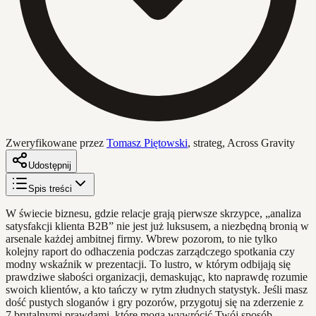
Zweryfikowane przez
Tomasz Piętowski
,
strateg, Across Gravity
Udostępnij
Spis treści
W świecie biznesu, gdzie relacje grają pierwsze skrzypce, „analiza
satysfakcji klienta B2B” nie jest już luksusem, a niezbędną bronią w
arsenale każdej ambitnej firmy. Wbrew pozorom, to nie tylko
kolejny raport do odhaczenia podczas zarządczego spotkania czy
modny wskaźnik w prezentacji. To lustro, w którym odbijają się
prawdziwe słabości organizacji, demaskując, kto naprawdę rozumie
swoich klientów, a kto tańczy w rytm złudnych statystyk. Jeśli masz
dość pustych sloganów i gry pozorów, przygotuj się na zderzenie z
7 brutalnymi prawdami, które mogą wywrócić Twój sposób