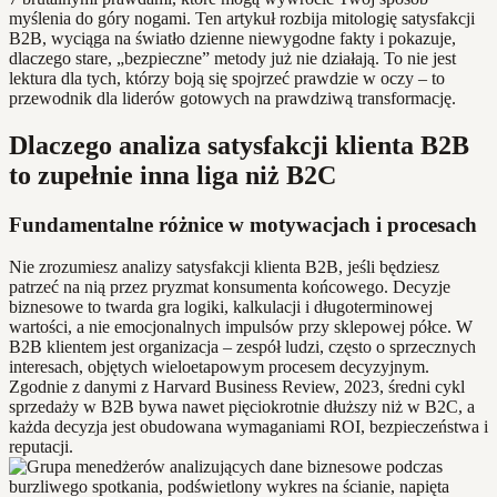
myślenia do góry nogami. Ten artykuł rozbija mitologię satysfakcji
B2B, wyciąga na światło dzienne niewygodne fakty i pokazuje,
dlaczego stare, „bezpieczne” metody już nie działają. To nie jest
lektura dla tych, którzy boją się spojrzeć prawdzie w oczy – to
przewodnik dla liderów gotowych na prawdziwą transformację.
Dlaczego analiza satysfakcji klienta B2B
to zupełnie inna liga niż B2C
Fundamentalne różnice w motywacjach i procesach
Nie zrozumiesz analizy satysfakcji klienta B2B, jeśli będziesz
patrzeć na nią przez pryzmat konsumenta końcowego. Decyzje
biznesowe to twarda gra logiki, kalkulacji i długoterminowej
wartości, a nie emocjonalnych impulsów przy sklepowej półce. W
B2B klientem jest organizacja – zespół ludzi, często o sprzecznych
interesach, objętych wieloetapowym procesem decyzyjnym.
Zgodnie z danymi z Harvard Business Review, 2023, średni cykl
sprzedaży w B2B bywa nawet pięciokrotnie dłuższy niż w B2C, a
każda decyzja jest obudowana wymaganiami ROI, bezpieczeństwa i
reputacji.