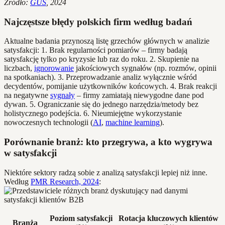
Źródło:
GUS
, 2024
Najczęstsze błędy polskich firm według badań
Aktualne badania przynoszą listę grzechów głównych w analizie
satysfakcji: 1. Brak regularności pomiarów – firmy badają
satysfakcję tylko po kryzysie lub raz do roku. 2. Skupienie na
liczbach,
ignorowanie
jakościowych sygnałów (np. rozmów, opinii
na spotkaniach). 3. Przeprowadzanie analiz wyłącznie wśród
decydentów, pomijanie użytkowników końcowych. 4. Brak reakcji
na negatywne
sygnały
– firmy zamiatają niewygodne dane pod
dywan. 5. Ograniczanie się do jednego narzędzia/metody bez
holistycznego podejścia. 6. Nieumiejętne wykorzystanie
nowoczesnych technologii (
AI
,
machine learning
).
Porównanie branż: kto przegrywa, a kto wygrywa
w satysfakcji
Niektóre sektory radzą sobie z analizą satysfakcji lepiej niż inne.
Według
PMR Research, 2024
:
Poziom satysfakcji
Rotacja kluczowych klientów
Branża