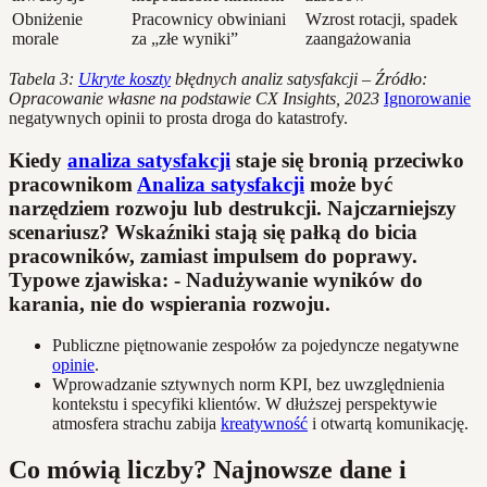
Obniżenie
Pracownicy obwiniani
Wzrost rotacji, spadek
morale
za „złe wyniki”
zaangażowania
Tabela 3:
Ukryte koszty
błędnych analiz satysfakcji – Źródło:
Opracowanie własne na podstawie CX Insights, 2023
Ignorowanie
negatywnych opinii to prosta droga do katastrofy.
Kiedy
analiza satysfakcji
staje się bronią przeciwko
pracownikom
Analiza satysfakcji
może być
narzędziem rozwoju lub destrukcji. Najczarniejszy
scenariusz? Wskaźniki stają się pałką do bicia
pracowników, zamiast impulsem do poprawy.
Typowe zjawiska: - Nadużywanie wyników do
karania, nie do wspierania rozwoju.
Publiczne piętnowanie zespołów za pojedyncze negatywne
opinie
.
Wprowadzanie sztywnych norm KPI, bez uwzględnienia
kontekstu i specyfiki klientów. W dłuższej perspektywie
atmosfera strachu zabija
kreatywność
i otwartą komunikację.
Co mówią liczby? Najnowsze dane i