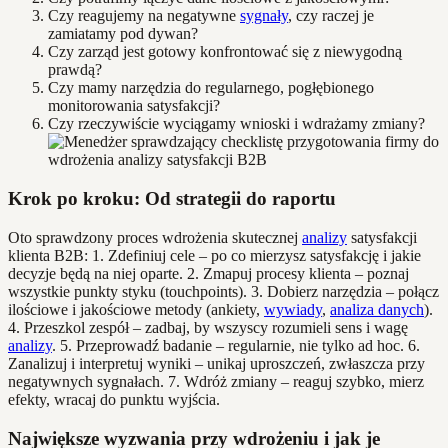
Czy reagujemy na negatywne
sygnały
, czy raczej je
zamiatamy pod dywan?
Czy zarząd jest gotowy konfrontować się z niewygodną
prawdą?
Czy mamy narzędzia do regularnego, pogłębionego
monitorowania satysfakcji?
Czy rzeczywiście wyciągamy wnioski i wdrażamy zmiany?
Krok po kroku: Od strategii do raportu
Oto sprawdzony proces wdrożenia skutecznej
analizy
satysfakcji
klienta B2B: 1. Zdefiniuj cele – po co mierzysz satysfakcję i jakie
decyzje będą na niej oparte. 2. Zmapuj procesy klienta – poznaj
wszystkie punkty styku (touchpoints). 3. Dobierz narzędzia – połącz
ilościowe i jakościowe metody (ankiety,
wywiady
,
analiza danych
).
4. Przeszkol zespół – zadbaj, by wszyscy rozumieli sens i wagę
analizy
. 5. Przeprowadź badanie – regularnie, nie tylko ad hoc. 6.
Zanalizuj i interpretuj wyniki – unikaj uproszczeń, zwłaszcza przy
negatywnych sygnałach. 7. Wdróż zmiany – reaguj szybko, mierz
efekty, wracaj do punktu wyjścia.
Największe wyzwania przy wdrożeniu i jak je