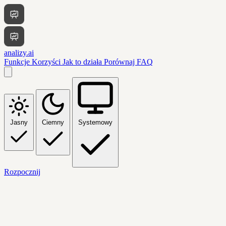
analizy.ai
Funkcje
Korzyści
Jak to działa
Porównaj
FAQ
Jasny
Ciemny
Systemowy
Rozpocznij