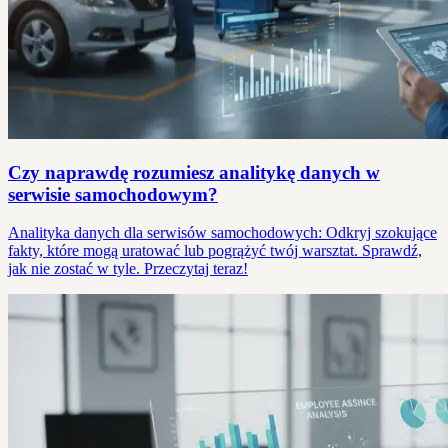
Czy naprawdę rozumiesz analitykę danych w
serwisie samochodowym?
Analityka danych dla serwisów samochodowych: Odkryj szokujące
fakty, które mogą uratować lub pogrążyć twój warsztat. Sprawdź,
jak nie zostać w tyle. Przeczytaj teraz!