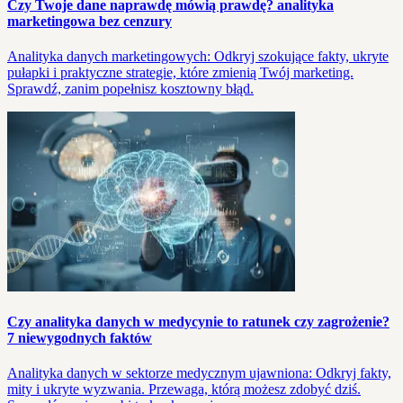
Czy Twoje dane naprawdę mówią prawdę? anali­tyka
marketingowa bez cenzury
Analityka danych marketingowych: Odkryj szokujące fakty, ukryte
pułapki i praktyczne strategie, które zmienią Twój marketing.
Sprawdź, zanim popełnisz kosztowny błąd.
Czy analityka danych w medycynie to ratunek czy zagrożenie?
7 niewygodnych faktów
Analityka danych w sektorze medycznym ujawniona: Odkryj fakty,
mity i ukryte wyzwania. Przewaga, którą możesz zdobyć dziś.