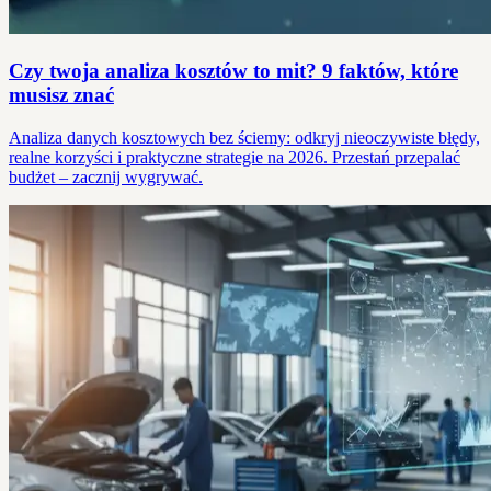
Czy twoja analiza kosztów to mit? 9 faktów, które
musisz znać
Analiza danych kosztowych bez ściemy: odkryj nieoczywiste błędy,
realne korzyści i praktyczne strategie na 2026. Przestań przepalać
budżet – zacznij wygrywać.