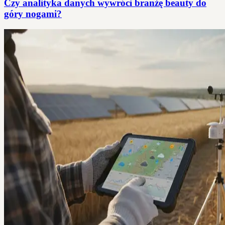
Czy analityka danych wywróci branżę beauty do
góry nogami?