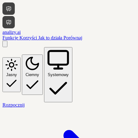
analizy.ai
Funkcje
Korzyści
Jak to działa
Porównaj
Jasny
Ciemny
Systemowy
Rozpocznij