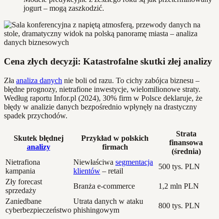
jogurt – mogą zaszkodzić.
Cena złych decyzji: Katastrofalne skutki złej analizy
Zła
analiza danych
nie boli od razu. To cichy zabójca biznesu –
błędne prognozy, nietrafione inwestycje, wielomilionowe straty.
Według raportu Infor.pl (2024), 30% firm w Polsce deklaruje, że
błędy w analizie danych bezpośrednio wpłynęły na drastyczny
spadek przychodów.
Strata
Skutek błędnej
Przykład w polskich
finansowa
analizy
firmach
(średnia)
Nietrafiona
Niewłaściwa
segmentacja
500 tys. PLN
kampania
klientów
– retail
Zły forecast
Branża e-commerce
1,2 mln PLN
sprzedaży
Zaniedbane
Utrata danych w ataku
800 tys. PLN
cyberbezpieczeństwo
phishingowym