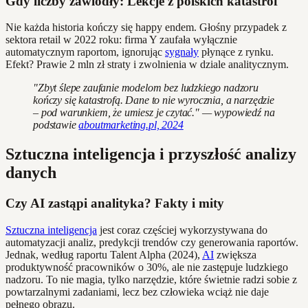
Gdy liczby zawiodły: Lekcje z polskich katastrof
Nie każda historia kończy się happy endem. Głośny przypadek z
sektora retail w 2022 roku: firma Y zaufała wyłącznie
automatycznym raportom, ignorując
sygnały
płynące z rynku.
Efekt? Prawie 2 mln zł straty i zwolnienia w dziale analitycznym.
"Zbyt ślepe zaufanie modelom bez ludzkiego nadzoru
kończy się katastrofą. Dane to nie wyrocznia, a narzędzie
– pod warunkiem, że umiesz je czytać." — wypowiedź na
podstawie
aboutmarketing.pl, 2024
Sztuczna inteligencja i przyszłość analizy
danych
Czy AI zastąpi analityka? Fakty i mity
Sztuczna inteligencja
jest coraz częściej wykorzystywana do
automatyzacji analiz, predykcji trendów czy generowania raportów.
Jednak, według raportu Talent Alpha (2024),
AI
zwiększa
produktywność pracowników o 30%, ale nie zastępuje ludzkiego
nadzoru. To nie magia, tylko narzędzie, które świetnie radzi sobie z
powtarzalnymi zadaniami, lecz bez człowieka wciąż nie daje
pełnego obrazu.