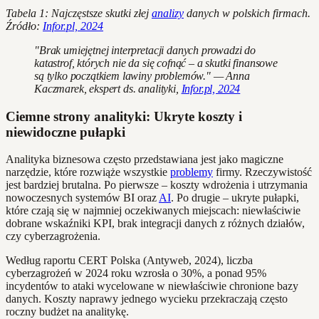
Tabela 1: Najczęstsze skutki złej
analizy
danych w polskich firmach.
Źródło:
Infor.pl, 2024
"Brak umiejętnej interpretacji danych prowadzi do
katastrof, których nie da się cofnąć – a skutki finansowe
są tylko początkiem lawiny problemów." — Anna
Kaczmarek, ekspert ds. analityki,
Infor.pl, 2024
Ciemne strony analityki: Ukryte koszty i
niewidoczne pułapki
Analityka biznesowa często przedstawiana jest jako magiczne
narzędzie, które rozwiąże wszystkie
problemy
firmy. Rzeczywistość
jest bardziej brutalna. Po pierwsze – koszty wdrożenia i utrzymania
nowoczesnych systemów BI oraz
AI
. Po drugie – ukryte pułapki,
które czają się w najmniej oczekiwanych miejscach: niewłaściwie
dobrane wskaźniki KPI, brak integracji danych z różnych działów,
czy cyberzagrożenia.
Według raportu CERT Polska (Antyweb, 2024), liczba
cyberzagrożeń w 2024 roku wzrosła o 30%, a ponad 95%
incydentów to ataki wycelowane w niewłaściwie chronione bazy
danych. Koszty naprawy jednego wycieku przekraczają często
roczny budżet na analitykę.