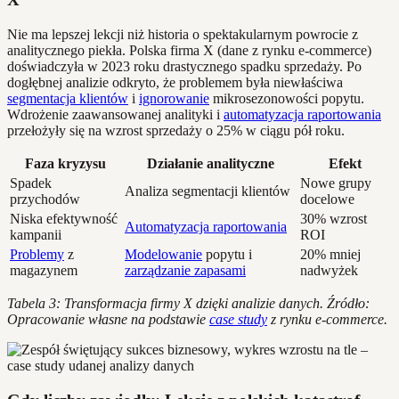
Nie ma lepszej lekcji niż historia o spektakularnym powrocie z
analitycznego piekła. Polska firma X (dane z rynku e-commerce)
doświadczyła w 2023 roku drastycznego spadku sprzedaży. Po
dogłębnej analizie odkryto, że problemem była niewłaściwa
segmentacja klientów
i
ignorowanie
mikrosezonowości popytu.
Wdrożenie zaawansowanej analityki i
automatyzacja raportowania
przełożyły się na wzrost sprzedaży o 25% w ciągu pół roku.
Faza kryzysu
Działanie analityczne
Efekt
Spadek
Nowe grupy
Analiza segmentacji klientów
przychodów
docelowe
Niska efektywność
30% wzrost
Automatyzacja raportowania
kampanii
ROI
Problemy
z
Modelowanie
popytu i
20% mniej
magazynem
zarządzanie zapasami
nadwyżek
Tabela 3: Transformacja firmy X dzięki analizie danych. Źródło:
Opracowanie własne na podstawie
case study
z rynku e-commerce.