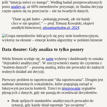
jeśli “intuicja mówi co innego”. Według badań przeprowadzonych
przez
analizy
.
ai
, aż 60% menedżerów przyznaje, że finalna decyzja
często opiera się na przeczuciu – nie na twardych danych.
"Dane są jak lustro – pokazują prawdę, ale nie każdy
chce w nie spojrzeć." — prof. Tomasz Kowalski, ekspert
analityki biznesowej,
aboutmarketing.pl, 2024
Data theater: Gdy analiza to tylko pozory
Wielu firmom wydaje się, że
same
wykresy i dashboardy to oznaka
“dojrzałości analitycznej”. W rzeczywistości mamy do czynienia z
“teatrem danych” – pozorną analizą, która nie prowadzi do żadnych
realnych działań ani decyzji.
Pierwszy problem to raportowanie “dla raportowania”. Drugim jest
nadmiar nieistotnych wskaźników, które pogrążają zarząd w
fałszywym poczuciu kontroli. Trzeci to
ignorowanie
sygnałów
płynących z danych, gdy nie pasują do oczekiwań decydentów.
Brak spójnych standardów analitycznych prowadzi do
sytuacji, gdy każdy dział raportuje “po swojemu”.