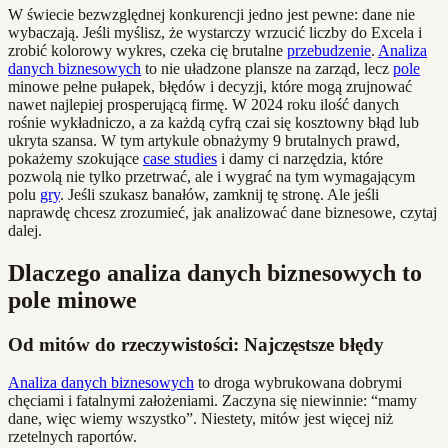
W świecie bezwzględnej konkurencji jedno jest pewne: dane nie
wybaczają. Jeśli myślisz, że wystarczy wrzucić liczby do Excela i
zrobić kolorowy wykres, czeka cię brutalne
przebudzenie
.
Analiza
danych biznesowych
to nie uładzone plansze na zarząd, lecz
pole
minowe pełne pułapek, błędów i decyzji, które mogą zrujnować
nawet najlepiej prosperującą firmę. W 2024 roku ilość danych
rośnie wykładniczo, a za każdą cyfrą czai się kosztowny błąd lub
ukryta szansa. W tym artykule obnażymy 9 brutalnych prawd,
pokażemy szokujące
case studies
i damy ci narzędzia, które
pozwolą nie tylko przetrwać, ale i wygrać na tym wymagającym
polu
gry
. Jeśli szukasz banałów, zamknij tę stronę. Ale jeśli
naprawdę chcesz zrozumieć, jak analizować dane biznesowe, czytaj
dalej.
Dlaczego analiza danych biznesowych to
pole minowe
Od mitów do rzeczywistości: Najczęstsze błędy
Analiza danych biznesowych
to droga wybrukowana dobrymi
chęciami i fatalnymi założeniami. Zaczyna się niewinnie: “mamy
dane, więc wiemy wszystko”. Niestety, mitów jest więcej niż
rzetelnych raportów.