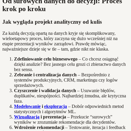
Od surowych danych do decyzji: Proces
krok po kroku
Jak wygląda projekt analityczny od kulis
Za każdą decyzją opartą na danych kryje się skomplikowany,
wieloetapowy proces, który zaczyna się dużo wcześniej niż na
etapie prezentacji wyników zarządowi. Prawdę mówiąc,
najważniejsze dzieje się w tle – tam, gdzie nikt nie klaska.
Zdefiniowanie celu biznesowego
– Co chcesz osiągnąć
dzięki analizie? Bez jasnego celu grozi ci zbieractwo danych
bez sensu.
Zebranie i centralizacja danych
– Bezpośrednio z
systemów produkcyjnych, CRM, marketingu czy logów
sprzedażowych.
Czyszczenie i walidacja danych
– Usuwanie błędów,
duplikatów, niespójności. Najbardziej żmudna, ale krytyczna
faza.
Modelowanie
i
eksploracja
– Dobór odpowiednich metod
statystycznych i algorytmów ML.
Wizualizacja
i prezentacja
– Przekucie “surowych”
wyników w zrozumiałe rekomendacje dla decydentów.
Wdrożenie rekomendacji
– Testowanie, iteracja i feedback