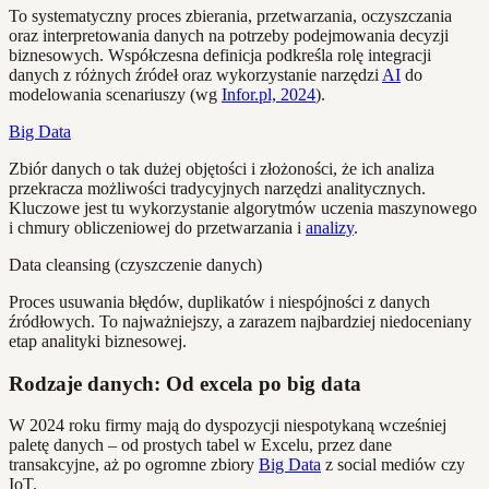
To systematyczny proces zbierania, przetwarzania, oczyszczania
oraz interpretowania danych na potrzeby podejmowania decyzji
biznesowych. Współczesna definicja podkreśla rolę integracji
danych z różnych źródeł oraz wykorzystanie narzędzi
AI
do
modelowania scenariuszy (wg
Infor.pl, 2024
).
Big Data
Zbiór danych o tak dużej objętości i złożoności, że ich analiza
przekracza możliwości tradycyjnych narzędzi analitycznych.
Kluczowe jest tu wykorzystanie algorytmów uczenia maszynowego
i chmury obliczeniowej do przetwarzania i
analizy
.
Data cleansing (czyszczenie danych)
Proces usuwania błędów, duplikatów i niespójności z danych
źródłowych. To najważniejszy, a zarazem najbardziej niedoceniany
etap analityki biznesowej.
Rodzaje danych: Od excela po big data
W 2024 roku firmy mają do dyspozycji niespotykaną wcześniej
paletę danych – od prostych tabel w Excelu, przez dane
transakcyjne, aż po ogromne zbiory
Big Data
z social mediów czy
IoT.