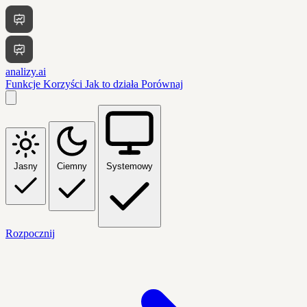
analizy.ai
Funkcje
Korzyści
Jak to działa
Porównaj
Jasny
Ciemny
Systemowy
Rozpocznij