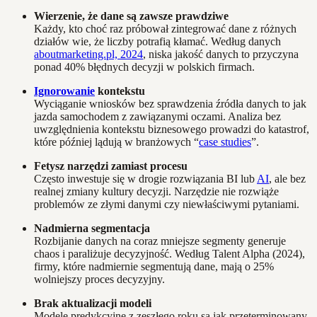
Wierzenie, że dane są zawsze prawdziwe
Każdy, kto choć raz próbował zintegrować dane z różnych
działów wie, że liczby potrafią kłamać. Według danych
aboutmarketing.pl, 2024
, niska jakość danych to przyczyna
ponad 40% błędnych decyzji w polskich firmach.
Ignorowanie
kontekstu
Wyciąganie wniosków bez sprawdzenia źródła danych to jak
jazda samochodem z zawiązanymi oczami. Analiza bez
uwzględnienia kontekstu biznesowego prowadzi do katastrof,
które później lądują w branżowych “
case studies
”.
Fetysz narzędzi zamiast procesu
Często inwestuje się w drogie rozwiązania BI lub
AI
, ale bez
realnej zmiany kultury decyzji. Narzędzie nie rozwiąże
problemów ze złymi danymi czy niewłaściwymi pytaniami.
Nadmierna segmentacja
Rozbijanie danych na coraz mniejsze segmenty generuje
chaos i paraliżuje decyzyjność. Według Talent Alpha (2024),
firmy, które nadmiernie segmentują dane, mają o 25%
wolniejszy proces decyzyjny.
Brak aktualizacji modeli
Modele predykcyjne z zeszłego roku są jak przeterminowany