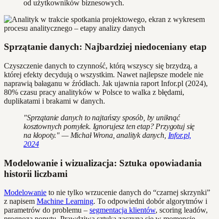
od użytkowników biznesowych.
Sprzątanie danych: Najbardziej niedoceniany etap
Czyszczenie danych to czynność, którą wszyscy się brzydzą, a
której efekty decydują o wszystkim. Nawet najlepsze modele nie
naprawią bałaganu w źródłach. Jak ujawnia raport Infor.pl (2024),
80% czasu pracy analityków w Polsce to walka z błędami,
duplikatami i brakami w danych.
"Sprzątanie danych to najtańszy sposób, by uniknąć
kosztownych pomyłek. Ignorujesz ten etap? Przygotuj się
na kłopoty." — Michał Wrona, analityk danych,
Infor.pl,
2024
Modelowanie i wizualizacja: Sztuka opowiadania
historii liczbami
Modelowanie
to nie tylko wrzucenie danych do “czarnej skrzynki”
z napisem
Machine Learning
. To odpowiedni dobór algorytmów i
parametrów do problemu –
segmentacja klientów
, scoring leadów,
prognoza popytu. Prawdziwa sztuka zaczyna się w momencie