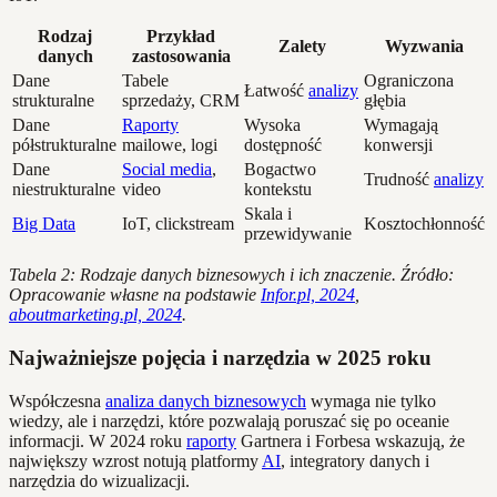
Rodzaj
Przykład
Zalety
Wyzwania
danych
zastosowania
Dane
Tabele
Ograniczona
Łatwość
analizy
strukturalne
sprzedaży, CRM
głębia
Dane
Raporty
Wysoka
Wymagają
półstrukturalne
mailowe, logi
dostępność
konwersji
Dane
Social media
,
Bogactwo
Trudność
analizy
niestrukturalne
video
kontekstu
Skala i
Big Data
IoT, clickstream
Kosztochłonność
przewidywanie
Tabela 2: Rodzaje danych biznesowych i ich znaczenie. Źródło:
Opracowanie własne na podstawie
Infor.pl, 2024
,
aboutmarketing.pl, 2024
.
Najważniejsze pojęcia i narzędzia w 2025 roku
Współczesna
analiza danych biznesowych
wymaga nie tylko
wiedzy, ale i narzędzi, które pozwalają poruszać się po oceanie
informacji. W 2024 roku
raporty
Gartnera i Forbesa wskazują, że
największy wzrost notują platformy
AI
, integratory danych i
narzędzia do wizualizacji.