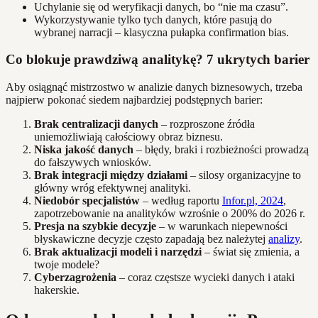
Uchylanie się od weryfikacji danych, bo “nie ma czasu”.
Wykorzystywanie tylko tych danych, które pasują do
wybranej narracji – klasyczna pułapka confirmation bias.
Co blokuje prawdziwą analitykę? 7 ukrytych barier
Aby osiągnąć mistrzostwo w analizie danych biznesowych, trzeba
najpierw pokonać siedem najbardziej podstępnych barier:
Brak centralizacji danych
– rozproszone źródła
uniemożliwiają całościowy obraz biznesu.
Niska jakość danych
– błędy, braki i rozbieżności prowadzą
do fałszywych wniosków.
Brak integracji między działami
– silosy organizacyjne to
główny wróg efektywnej analityki.
Niedobór specjalistów
– według raportu
Infor.pl, 2024
,
zapotrzebowanie na analityków wzrośnie o 200% do 2026 r.
Presja na szybkie decyzje
– w warunkach niepewności
błyskawiczne decyzje często zapadają bez należytej
analizy
.
Brak aktualizacji modeli i narzędzi
– świat się zmienia, a
twoje modele?
Cyberzagrożenia
– coraz częstsze wycieki danych i ataki
hakerskie.