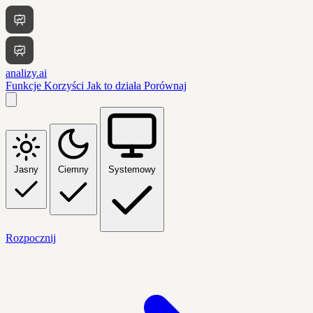
analizy.ai
Funkcje
Korzyści
Jak to działa
Porównaj
Jasny
Ciemny
Systemowy
Rozpocznij