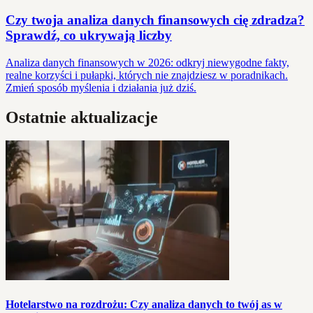
Czy twoja analiza danych finansowych cię zdradza?
Sprawdź, co ukrywają liczby
Analiza danych finansowych w 2026: odkryj niewygodne fakty,
realne korzyści i pułapki, których nie znajdziesz w poradnikach.
Zmień sposób myślenia i działania już dziś.
Ostatnie aktualizacje
Hotelarstwo na rozdrożu: Czy analiza danych to twój as w