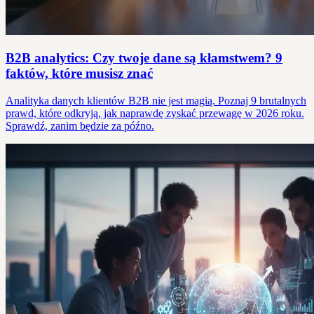
B2B analytics: Czy twoje dane są kłamstwem? 9
faktów, które musisz znać
Analityka danych klientów B2B nie jest magią. Poznaj 9 brutalnych
prawd, które odkryją, jak naprawdę zyskać przewagę w 2026 roku.
Sprawdź, zanim będzie za późno.