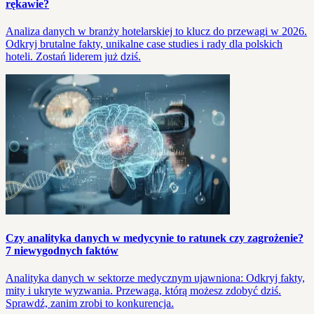
rękawie?
Analiza danych w branży hotelarskiej to klucz do przewagi w 2026.
Odkryj brutalne fakty, unikalne case studies i rady dla polskich
hoteli. Zostań liderem już dziś.
Czy analityka danych w medycynie to ratunek czy zagrożenie?
7 niewygodnych faktów
Analityka danych w sektorze medycznym ujawniona: Odkryj fakty,
mity i ukryte wyzwania. Przewaga, którą możesz zdobyć dziś.
Sprawdź, zanim zrobi to konkurencja.