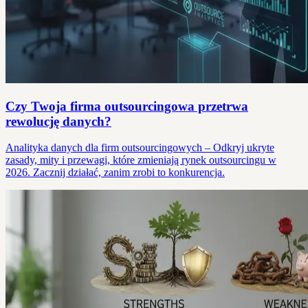
Czy Twoja firma outsourcingowa przetrwa
rewolucję danych?
Analityka danych dla firm outsourcingowych – Odkryj ukryte
zasady, mity i przewagi, które zmieniają rynek outsourcingu w
2026. Zacznij działać, zanim zrobi to konkurencja.