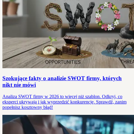
Szokujące fakty o analizie SWOT firmy, których
nikt nie mówi
Analiza SWOT firmy w 2026 to więcej niż szablon. Odkryj, co
eksperci ukrywają i jak wyprzedzić konkurencję. Sprawdź, zanim
popełnisz kosztowny błąd!