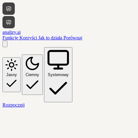
analizy.ai
Funkcje
Korzyści
Jak to działa
Porównaj
Jasny
Ciemny
Systemowy
Rozpocznij