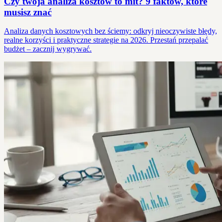
Czy twoja analiza kosztów to mit? 9 faktów, które
musisz znać
Analiza danych kosztowych bez ściemy: odkryj nieoczywiste błędy,
realne korzyści i praktyczne strategie na 2026. Przestań przepalać
budżet – zacznij wygrywać.