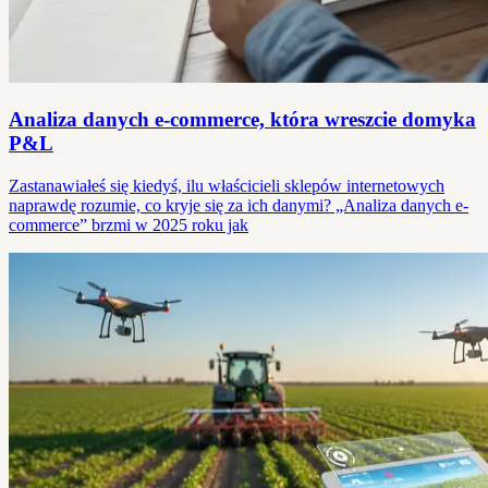
Analiza danych e‑commerce, która wreszcie domyka
P&L
Zastanawiałeś się kiedyś, ilu właścicieli sklepów internetowych
naprawdę rozumie, co kryje się za ich danymi? „Analiza danych e-
commerce” brzmi w 2025 roku jak