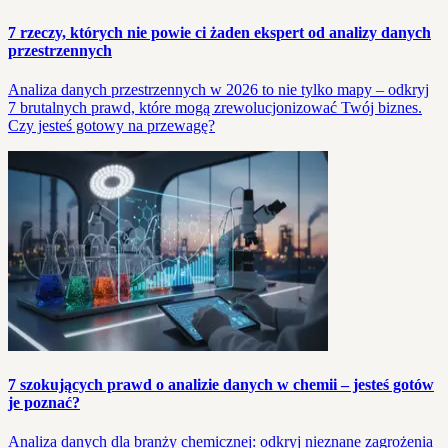
7 rzeczy, których nie powie ci żaden ekspert od analizy danych
przestrzennych
Analiza danych przestrzennych w 2026 to nie tylko mapy – odkryj
7 brutalnych prawd, które mogą zrewolucjonizować Twój biznes.
Czy jesteś gotowy na przewagę?
7 szokujących prawd o analizie danych w chemii – jesteś gotów
je poznać?
Analiza danych dla branży chemicznej: odkryj nieznane zagrożenia