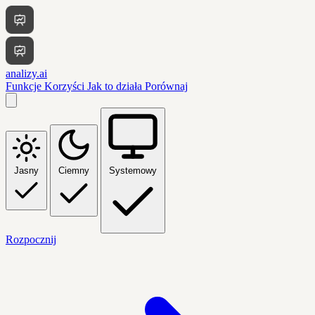
analizy.ai
Funkcje
Korzyści
Jak to działa
Porównaj
Jasny
Ciemny
Systemowy
Rozpocznij