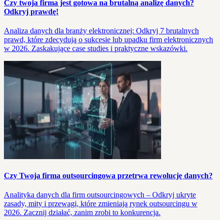
Czy twoja firma jest gotowa na brutalną analizę danych?
Odkryj prawdę!
Analiza danych dla branży elektronicznej: Odkryj 7 brutalnych
prawd, które zdecydują o sukcesie lub upadku firm elektronicznych
w 2026. Zaskakujące case studies i praktyczne wskazówki.
Czy Twoja firma outsourcingowa przetrwa rewolucję danych?
Analityka danych dla firm outsourcingowych – Odkryj ukryte
zasady, mity i przewagi, które zmieniają rynek outsourcingu w
2026. Zacznij działać, zanim zrobi to konkurencja.