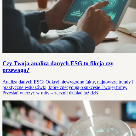
Czy Twoja analiza danych ESG to fikcja czy
przewaga?
Analiza danych ESG: Odkryj niewygodne fakty, najnowsze trendy i
praktyczne wskazówki, które zdecydują o sukcesie Twojej firmy.
Przestań wierzyć w mity – zacznij działać już dziś!