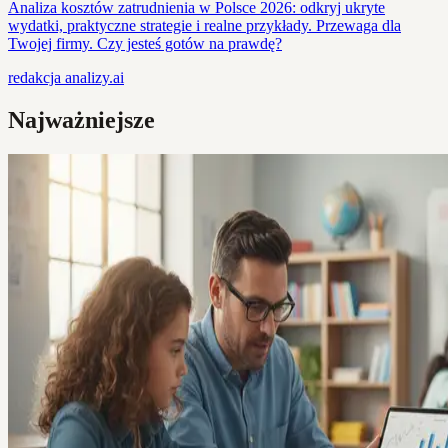
Analiza kosztów zatrudnienia w Polsce 2026: odkryj ukryte
wydatki, praktyczne strategie i realne przykłady. Przewaga dla
Twojej firmy. Czy jesteś gotów na prawdę?
redakcja
analizy.ai
Najważniejsze