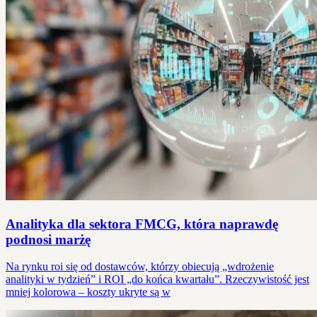
Analityka dla sektora FMCG, która naprawdę
podnosi marżę
Na rynku roi się od dostawców, którzy obiecują „wdrożenie
analityki w tydzień” i ROI „do końca kwartału”. Rzeczywistość jest
mniej kolorowa – koszty ukryte są w