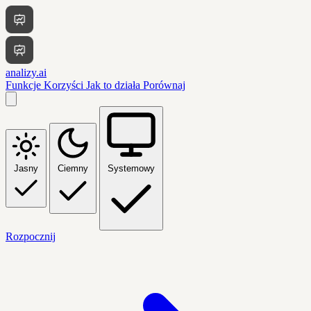
analizy.ai
Funkcje
Korzyści
Jak to działa
Porównaj
Jasny
Ciemny
Systemowy
Rozpocznij