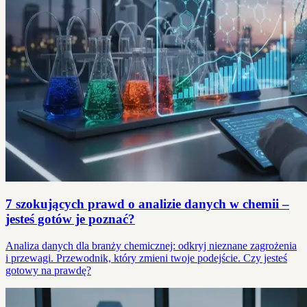
7 szokujących prawd o analizie danych w chemii –
jesteś gotów je poznać?
Analiza danych dla branży chemicznej: odkryj nieznane zagrożenia
i przewagi. Przewodnik, który zmieni twoje podejście. Czy jesteś
gotowy na prawdę?