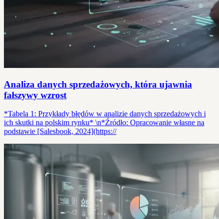
Analiza danych sprzedażowych, która ujawnia
fałszywy wzrost
*Tabela 1: Przykłady błędów w analizie danych sprzedażowych i
ich skutki na polskim rynku* \n*Źródło: Opracowanie własne na
podstawie [Salesbook, 2024](https://