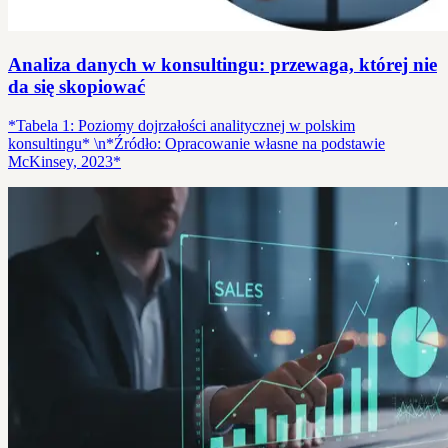
Analiza danych w konsultingu: przewaga, której nie
da się skopiować
*Tabela 1: Poziomy dojrzałości analitycznej w polskim
konsultingu* \n*Źródło: Opracowanie własne na podstawie
McKinsey, 2023*