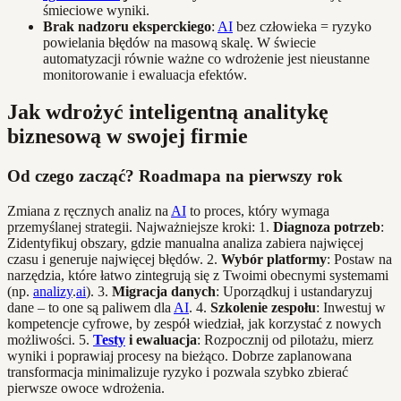
śmieciowe wyniki.
Brak nadzoru eksperckiego
:
AI
bez człowieka = ryzyko
powielania błędów na masową skalę. W świecie
automatyzacji równie ważne co wdrożenie jest nieustanne
monitorowanie i ewaluacja efektów.
Jak wdrożyć inteligentną analitykę
biznesową w swojej firmie
Od czego zacząć? Roadmapa na pierwszy rok
Zmiana z ręcznych analiz na
AI
to proces, który wymaga
przemyślanej strategii. Najważniejsze kroki: 1.
Diagnoza potrzeb
:
Zidentyfikuj obszary, gdzie manualna analiza zabiera najwięcej
czasu i generuje najwięcej błędów. 2.
Wybór platformy
: Postaw na
narzędzia, które łatwo zintegrują się z Twoimi obecnymi systemami
(np.
analizy
.
ai
). 3.
Migracja danych
: Uporządkuj i ustandaryzuj
dane – to one są paliwem dla
AI
. 4.
Szkolenie zespołu
: Inwestuj w
kompetencje cyfrowe, by zespół wiedział, jak korzystać z nowych
możliwości. 5.
Testy
i ewaluacja
: Rozpocznij od pilotażu, mierz
wyniki i poprawiaj procesy na bieżąco. Dobrze zaplanowana
transformacja minimalizuje ryzyko i pozwala szybko zbierać
pierwsze owoce wdrożenia.