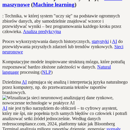
maszynowe
(
Machine learning
)
: Technika, w której system "uczy się" na podstawie ogromnych
zbiorów danych, aby samodzielnie znajdować wzorce i
przewidywać wyniki – bez programowania każdego kroku przez
człowieka.
Analiza predykcyjna
Proces wykorzystywania danych historycznych,
statystyki
i
AI
do
przewidywania przyszłych zdarzeń lub trendów rynkowych.
Sieci
neuronowe
Komputacyjne modele inspirowane strukturą mózgu, które potrafią
rozpoznawać bardzo złożone zależności w danych.
Natural
language
processing (
NLP
)
Dziedzina
AI
zajmująca się analizą i interpretacją języka naturalnego
przez komputery, np. do przetwarzania tekstów raportów
branżowych.
AI
nie jest tylko narzędziem do obliczeń – to cyfrowy asystent,
który nie śpi, nie popełnia tych samych błędów co człowiek i potrafi
analizować setki źródeł jednocześnie. Według danych
redresscompliance.com, 2024, platformy takie jak Bloomberg
Terminal analizują miliony raportów dziennie, generując
sygnały