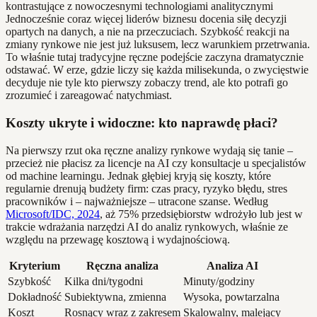
Jednocześnie coraz więcej liderów biznesu docenia siłę decyzji
opartych na danych, a nie na przeczuciach. Szybkość reakcji na
zmiany rynkowe nie jest już luksusem, lecz warunkiem przetrwania.
To właśnie tutaj tradycyjne ręczne podejście zaczyna dramatycznie
odstawać. W erze, gdzie liczy się każda milisekunda, o zwycięstwie
decyduje nie tyle kto pierwszy zobaczy trend, ale kto potrafi go
zrozumieć i zareagować natychmiast.
Koszty ukryte i widoczne: kto naprawdę płaci?
Na pierwszy rzut oka ręczne analizy rynkowe wydają się tanie –
przecież nie płacisz za licencje na AI czy konsultacje u specjalistów
od machine learningu. Jednak głębiej kryją się koszty, które
regularnie drenują budżety firm: czas pracy, ryzyko błędu, stres
pracowników i – najważniejsze – utracone szanse. Według
Microsoft/IDC, 2024
, aż 75% przedsiębiorstw wdrożyło lub jest w
trakcie wdrażania narzędzi AI do analiz rynkowych, właśnie ze
względu na przewagę kosztową i wydajnościową.
Kryterium
Ręczna analiza
Analiza AI
Szybkość
Kilka dni/tygodni
Minuty/godziny
Dokładność
Subiektywna, zmienna
Wysoka, powtarzalna
Koszt
Rosnący wraz z zakresem
Skalowalny, malejący