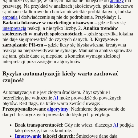
Są branże i sytuacje, w których manualne podejście do
analizy
ma
przewagę. Na przykład w analizach jakościowych, gdzie kluczowe
są niuanse kulturowe lub bardzo niewielkie próbki danych, ludzka
empatia
i doświadczenie są nie do podrobienia. Przykłady: 1.
Badania fokusowe w marketingu niszowym
– gdzie liczy się
interpretacja
reakcji, a nie tylko liczby. 2.
Analiza trendów
społecznych w małych społecznościach
– gdzie specyfika lokalna
nie daje się sprowadzić do czystych danych. 3.
Kryzysowe
zarządzanie PR-em
– gdzie liczy się błyskawiczna, kreatywna
reakcja na nieprzewidywalne sytuacje. Manualna analiza sprawdza
się tam, gdzie dane są niepełne, a kontekst wymaga złożonej
interpretacji poza zasięgiem algorytmów.
Ryzyko automatyzacji: kiedy warto zachować
czujność
Automatyzacja nie jest złotym środkiem. Zbyt szybkie i
bezrefleksyjne wdrożenie
AI
może prowadzić do poważnych
błędów. Red flags, na które warto zwrócić uwagę: -
Przeoptymalizowane
algorytmy
: Nadmierne dopasowanie do
danych historycznych prowadzi do błędnych predykcji.
Brak transparentności
: Gdy nie wiesz, dlaczego
AI
podjęła
taką decyzję, tracisz kontrolę.
Ignorowanie
jakości danych
: Śmieciowe dane dają