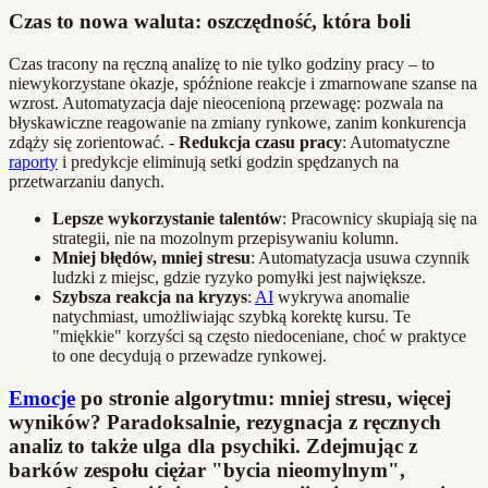
Czas to nowa waluta: oszczędność, która boli
Czas tracony na ręczną analizę to nie tylko godziny pracy – to
niewykorzystane okazje, spóźnione reakcje i zmarnowane szanse na
wzrost. Automatyzacja daje nieocenioną przewagę: pozwala na
błyskawiczne reagowanie na zmiany rynkowe, zanim konkurencja
zdąży się zorientować. -
Redukcja czasu pracy
: Automatyczne
raporty
i predykcje eliminują setki godzin spędzanych na
przetwarzaniu danych.
Lepsze wykorzystanie talentów
: Pracownicy skupiają się na
strategii, nie na mozolnym przepisywaniu kolumn.
Mniej błędów, mniej stresu
: Automatyzacja usuwa czynnik
ludzki z miejsc, gdzie ryzyko pomyłki jest największe.
Szybsza reakcja na kryzys
:
AI
wykrywa anomalie
natychmiast, umożliwiając szybką korektę kursu. Te
"miękkie" korzyści są często niedoceniane, choć w praktyce
to one decydują o przewadze rynkowej.
Emocje
po stronie algorytmu: mniej stresu, więcej
wyników? Paradoksalnie, rezygnacja z ręcznych
analiz to także ulga dla psychiki. Zdejmując z
barków zespołu ciężar "bycia nieomylnym",