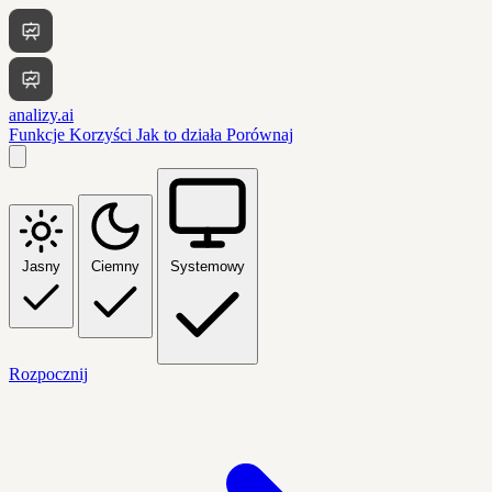
analizy.ai
Funkcje
Korzyści
Jak to działa
Porównaj
Jasny
Ciemny
Systemowy
Rozpocznij