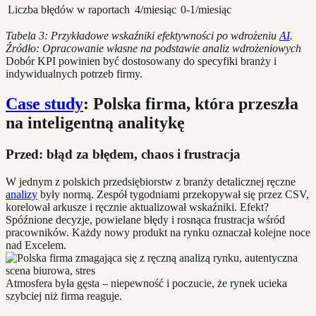
Liczba błędów w raportach
4/miesiąc
0-1/miesiąc
Tabela 3: Przykładowe wskaźniki efektywności po wdrożeniu
AI
.
Źródło: Opracowanie własne na podstawie analiz wdrożeniowych
Dobór KPI powinien być dostosowany do specyfiki branży i
indywidualnych potrzeb firmy.
Case study
: Polska firma, która przeszła
na inteligentną analitykę
Przed: błąd za błędem, chaos i frustracja
W jednym z polskich przedsiębiorstw z branży detalicznej ręczne
analizy
były normą. Zespół tygodniami przekopywał się przez CSV,
korelował arkusze i ręcznie aktualizował wskaźniki. Efekt?
Spóźnione decyzje, powielane błędy i rosnąca frustracja wśród
pracowników. Każdy nowy produkt na rynku oznaczał kolejne noce
nad Excelem.
Atmosfera była gęsta – niepewność i poczucie, że rynek ucieka
szybciej niż firma reaguje.