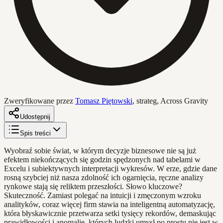
Zweryfikowane przez
Tomasz Piętowski
,
strateg, Across Gravity
Udostępnij
Spis treści
Wyobraź sobie świat, w którym decyzje biznesowe nie są już
efektem niekończących się godzin spędzonych nad tabelami w
Excelu i subiektywnych interpretacji wykresów. W erze, gdzie dane
rosną szybciej niż nasza zdolność ich ogarnięcia, ręczne analizy
rynkowe stają się reliktem przeszłości. Słowo kluczowe?
Skuteczność. Zamiast polegać na intuicji i zmęczonym wzroku
analityków, coraz więcej firm stawia na inteligentną automatyzację,
która błyskawicznie przetwarza setki tysięcy rekordów, demaskując
prawidłowości i anomalie, których ludzki umysł po prostu nie jest w