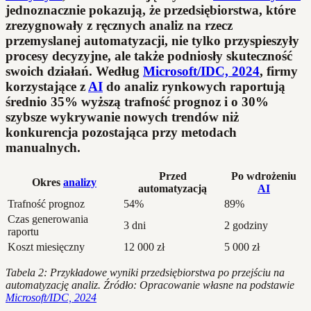
jednoznacznie pokazują, że przedsiębiorstwa, które
zrezygnowały z ręcznych analiz na rzecz
przemyslanej automatyzacji, nie tylko przyspieszyły
procesy decyzyjne, ale także podniosły skuteczność
swoich działań. Według
Microsoft/IDC, 2024
, firmy
korzystające z
AI
do analiz rynkowych raportują
średnio 35% wyższą trafność prognoz i o 30%
szybsze wykrywanie nowych trendów niż
konkurencja pozostająca przy metodach
manualnych.
Przed
Po wdrożeniu
Okres
analizy
automatyzacją
AI
Trafność prognoz
54%
89%
Czas generowania
3 dni
2 godziny
raportu
Koszt miesięczny
12 000 zł
5 000 zł
Tabela 2: Przykładowe wyniki przedsiębiorstwa po przejściu na
automatyzację analiz. Źródło: Opracowanie własne na podstawie
Microsoft/IDC, 2024