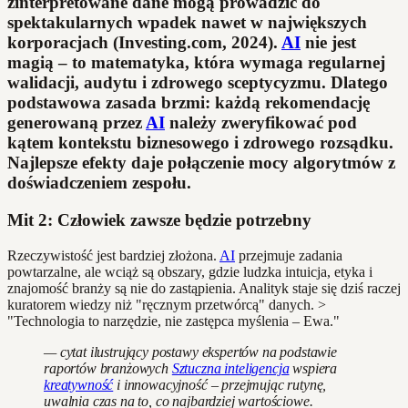
zinterpretowane dane mogą prowadzić do
spektakularnych wpadek nawet w największych
korporacjach (Investing.com, 2024).
AI
nie jest
magią – to matematyka, która wymaga regularnej
walidacji, audytu i zdrowego sceptycyzmu. Dlatego
podstawowa zasada brzmi: każdą rekomendację
generowaną przez
AI
należy zweryfikować pod
kątem kontekstu biznesowego i zdrowego rozsądku.
Najlepsze efekty daje połączenie mocy algorytmów z
doświadczeniem zespołu.
Mit 2: Człowiek zawsze będzie potrzebny
Rzeczywistość jest bardziej złożona.
AI
przejmuje zadania
powtarzalne, ale wciąż są obszary, gdzie ludzka intuicja, etyka i
znajomość branży są nie do zastąpienia. Analityk staje się dziś raczej
kuratorem wiedzy niż "ręcznym przetwórcą" danych. >
"Technologia to narzędzie, nie zastępca myślenia – Ewa."
— cytat ilustrujący postawy ekspertów na podstawie
raportów branżowych
Sztuczna inteligencja
wspiera
kreatywność
i innowacyjność – przejmując rutynę,
uwalnia czas na to, co najbardziej wartościowe.