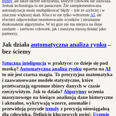
trendy
, ale także ukryte odchylenia, których człowiek nie zauważa.
Jednak technologia to nie panaceum. Źle zaimplementowana
automatyzacja może multiplikować błędy – tyle że szybciej i w
znacznie większej skali. Klucz to nie tylko wdrożenie
AI
, ale
również odpowiednie monitorowanie wyników i nieustanne
doskonalenie algorytmów. W tej grze nie ma miejsca na ślepe
zaufanie – zarówno człowiek, jak i maszyna muszą działać jako
partnerzy.
Jak działa
automatyczna analiza rynku
–
bez ściemy
Sztuczna inteligencja
w praktyce: co dzieje się pod
maską?
Automatyczna analiza rynku
oparta na
AI
to nie jest czarna magia. To precyzyjna matematyka
i zaawansowane modele statystyczne, które
przetwarzają ogromne zbiory danych w czasie
rzeczywistym. Jak to działa?
Algorytmy
uczenia
maszynowego na bieżąco analizują dane historyczne
i aktualne, wykrywają wzorce, anomalie i
przewidują przyszłe
trendy
z precyzją nieosiągalną
dla człowieka.
Definicje kluczowych pojęć:
Uczenie