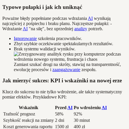
Typowe pułapki i jak ich uniknąć
Poważne błędy popełniane podczas wdrażania
AI
wynikają
najczęściej z pośpiechu i braku planu. Najczęstsze pułapki: -
Wdrażanie
AI
"na siłę", bez uprzedniej
analizy
potrzeb.
Ignorowanie
szkolenia pracowników.
Zbyt szybkie oczekiwanie spektakularnych rezultatów.
Brak systemu walidacji wyników.
Zamiast szukać drogi na skróty, stawiaj na transparentność,
ewolucję procesów i
zaangażowanie
zespołu.
Jak mierzyć sukces: KPI i wskaźniki na nowej erze
Klucz do sukcesu to nie tylko wdrożenie, ale także systematyczny
pomiar efektów. Przykładowe KPI:
Wskaźnik
Przed
AI
Po wdrożeniu
AI
Trafność prognoz
58%
92%
Szybkość reakcji na zmiany
2 dni
30 minut
Koszt generowania raportu
1500 zł
400 zł