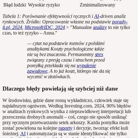
Błąd ludzki
Wysokie ryzyko
Zminimalizowany
Tabela 1: Porównanie efektywności ręcznych i
AI
-driven analiz
rynkowych. Źródło: Opracowanie własne na podstawie
porady-
it.pl, 2024
,
Microsoft/IDC, 2024
> "Manualne
analizy
to nie tylko
czas, to też ryzyko – Anna."
— cytat na podstawie rozmów z polskimi
analitykami Koszty psychologiczne także
nie są bez znaczenia. Permanentny
stres
związany z presją czasu i strachem przed
pomyłką przekłada się na
wypalenie
zawodowe
. A to już koszt, którego nie da się
wycenić w złotówkach.
Dlaczego błędy powielają się szybciej niż dane
W środowisku, gdzie dane rosną wykładniczo, człowiek staje się
najsłabszym ogniwem. Według Investing.com, 2024, 90% błędów
w analizach rynkowych wynika z nieprawidłowej interpretacji lub
przeoczenia drobnych anomalii – coś, czego nie sposób uniknąć
przy ręcznym przetwarzaniu setek arkuszy. Każda pomyłka może
zostać powielona na kolejne
raporty
i decyzje, tworząc efekt kuli
śnieżnej.
AI
i automatyzacja są w stanie identyfikować nie tylko