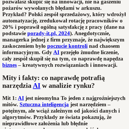
pozwalasz skupić się na innowacji, nie na gaszeniu
pożarów wywołanych błędami w arkuszu.
Przykład? Polski zespół sprzedażowy, który wdrożył
automatyzację, zredukował rotację pracowników o
20% i poprawił ogólną satysfakcję z pracy (dane na
podstawie
porady-it.pl, 2024
). Anegdotycznie,
managerka jednej z firm przyznaje, że największym
zaskoczeniem było
poczucie kontroli
nad chaosem
informacyjnym. Gdy
AI
przejęło żmudne liczenie,
cały zespół skupił się na tym, co naprawdę napędza
biznes
– kreatywnych rozwiązaniach i innowacji.
Mity i fakty: co naprawdę potrafią
narzędzia
AI
w analizie rynku?
Mit 1:
AI
jest nieomylna To jeden z najgroźniejszych
mitów.
Sztuczna inteligencja
jest narzędziem –
potężnym, ale wciąż zależnym od jakości danych i
algorytmów. Przykłady ze świata pokazują, że
nieprawidłowe założenia lub błędnie