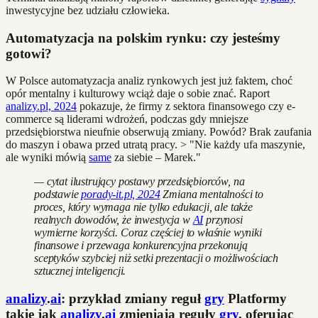
inwestycyjne bez udziału człowieka.
Automatyzacja na polskim rynku: czy jesteśmy
gotowi?
W Polsce automatyzacja analiz rynkowych jest już faktem, choć
opór mentalny i kulturowy wciąż daje o sobie znać. Raport
analizy.pl, 2024
pokazuje, że firmy z sektora finansowego czy e-
commerce są liderami wdrożeń, podczas gdy mniejsze
przedsiębiorstwa nieufnie obserwują zmiany. Powód? Brak zaufania
do maszyn i obawa przed utratą pracy. > "Nie każdy ufa maszynie,
ale wyniki mówią
same
za siebie – Marek."
— cytat ilustrujący postawy przedsiębiorców, na
podstawie
porady-it.pl, 2024
Zmiana mentalności to
proces, który wymaga nie tylko edukacji, ale także
realnych dowodów, że inwestycja w
AI
przynosi
wymierne korzyści. Coraz częściej to właśnie wyniki
finansowe i przewaga konkurencyjna przekonują
sceptyków szybciej niż setki prezentacji o możliwościach
sztucznej inteligencji.
analizy
.
ai
: przykład zmiany reguł
gry
Platformy
takie jak
analizy
.
ai
zmieniają reguły
gry
, oferując