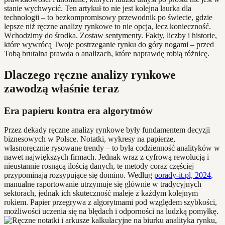
stanie wychwycić. Ten artykuł to nie jest kolejna laurka dla
technologii – to bezkompromisowy przewodnik po świecie, gdzie
lepsze niż ręczne analizy rynkowe to nie opcja, lecz konieczność.
Wchodzimy do środka. Zostaw sentymenty. Fakty, liczby i historie,
które wywrócą Twoje postrzeganie rynku do góry nogami – przed
Tobą brutalna prawda o analizach, które naprawdę robią różnicę.
Dlaczego ręczne analizy rynkowe
zawodzą właśnie teraz
Era papieru kontra era algorytmów
Przez dekady ręczne analizy rynkowe były fundamentem decyzji
biznesowych w Polsce. Notatki, wykresy na papierze,
własnoręcznie rysowane trendy – to była codzienność analityków w
nawet największych firmach. Jednak wraz z cyfrową rewolucją i
nieustannie rosnącą ilością danych, te metody coraz częściej
przypominają rozsypujące się domino. Według
porady-it.pl, 2024
,
manualne raportowanie utrzymuje się głównie w tradycyjnych
sektorach, jednak ich skuteczność maleje z każdym kolejnym
rokiem. Papier przegrywa z algorytmami pod względem szybkości,
możliwości uczenia się na błędach i odporności na ludzką pomyłkę.