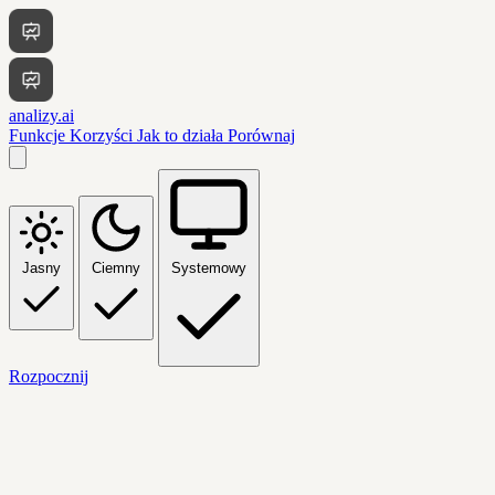
analizy.ai
Funkcje
Korzyści
Jak to działa
Porównaj
Jasny
Ciemny
Systemowy
Rozpocznij