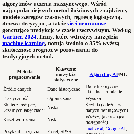
algorytmów uczenia maszynowego. Wśród
najpopularniejszych metod ilościowych znajdziemy
modele szeregów czasowych, regresję logistyczną,
drzewa decyzyjne, a także
sieci neuronowe
generujące predykcje w czasie rzeczywistym. Według
Gartner, 2024
, firmy, które wdrożyły narzędzia
machine learning
, notują średnio o 35% wyższą
skuteczność prognoz w porównaniu do
tradycyjnych metod.
Klasyczne
Metoda
narzędzia
Algorytmy
AI
/ML
prognozowania
statystyczne
Dane historyczne +
Źródło danych
Dane historyczne
aktualne strumienie
Elastyczność
Ograniczona
Wysoka
Skuteczność przy
Średnia (zależna od
Niska
„czarnych łabędziach”
danych treningowych)
Wyższy (ale rosnąca
Koszt wdrożenia
Niski
dostępność)
analizy
.
ai
,
Google AI
,
Przykład narzędzia
Excel, SPSS