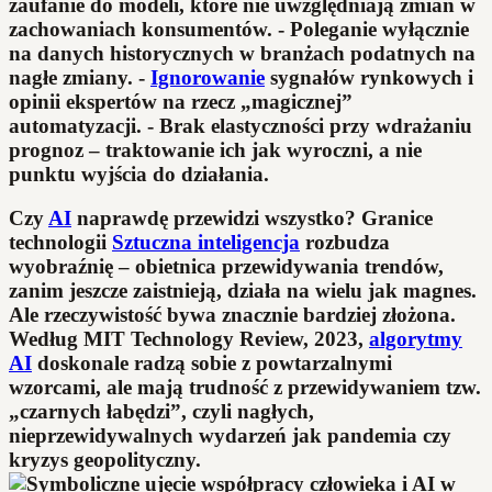
zaufanie do modeli, które nie uwzględniają zmian w
zachowaniach konsumentów. - Poleganie wyłącznie
na danych historycznych w branżach podatnych na
nagłe zmiany. -
Ignorowanie
sygnałów rynkowych i
opinii ekspertów na rzecz „magicznej”
automatyzacji. - Brak elastyczności przy wdrażaniu
prognoz – traktowanie ich jak wyroczni, a nie
punktu wyjścia do działania.
Czy
AI
naprawdę przewidzi wszystko? Granice
technologii
Sztuczna inteligencja
rozbudza
wyobraźnię – obietnica przewidywania trendów,
zanim jeszcze zaistnieją, działa na wielu jak magnes.
Ale rzeczywistość bywa znacznie bardziej złożona.
Według MIT Technology Review, 2023,
algorytmy
AI
doskonale radzą sobie z powtarzalnymi
wzorcami, ale mają trudność z przewidywaniem tzw.
„czarnych łabędzi”, czyli nagłych,
nieprzewidywalnych wydarzeń jak pandemia czy
kryzys geopolityczny.