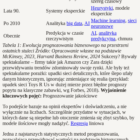
szereg czasowy
Heurystyki
, modele
Lata 90.
Systemy eksperckie
eksperckie
Machine learning
,
sieci
Po 2010
Analityka
big data
,
AI
neuronowe
Predykcja w czasie
AI
,
analityka
Obecnie
rzeczywistym
predykcyjna
, chmura
Tabela 1: Ewolucja prognozowania biznesowego na przestrzeni
ostatnich stuleci
Źródło: Opracowanie własne na podstawie
McKinsey, 2023, Harvard Business Review, 2024
Sukcesy? Bywały
spektakularne – firmy takie jak Amazon czy Zara dzięki
przewidywaniu trendów zdominowały swoje rynki. Ale były też
spektakularne porażki: upadki sieci detalicznych, które ślepo ufały
danym historycznym, ignorując zmieniające się realia (przykład:
upadek sieci Toys R Us w dużej mierze przez błędne prognozy
popytu na klasyczne zabawki, wg Forbes, 2018).
Wyjaśnienie
kluczowych pojęć:
Prognozowanie jakościowe
To podejście bazuje na opinii ekspertów i doświadczeniu, a nie
wyłącznie na liczbach. Szczególnie przydatne w sytuacjach, w
których dane są niepełne lub otoczenie zmienia się zbyt szybko, by
modele ilościowe mogły nadążyć.
Regresja
liniowa
Jedna z najstarszych statystycznych metod prognozowania,
pozwalająca przewidywać wartości na podstawie historycznych