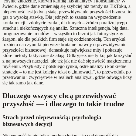
jedynie złudzenie, którym karmią nas analitycy i konsultanci? W
świecie, gdzie dane zmieniają się szybciej niż trendy na TikToku, a
niepewność jest jedyną stałą, przewidywanie przyszłości biznesu to
gra o wysoką stawkę. Dla jednych to szansa na wyprzedzenie
konkurencji i zdobycie rynku, dla innych – źródło paraliżującego
strachu i niekończących się analiz. Sztuczna inteligencja, big data,
prognozowanie trendów – wszystko to brzmi jak futurystyczny
żargon, ale dla polskich firm staje się codziennością. Ten artykuł
rozbiera na czynniki pierwsze brutalne prawdy o przewidywaniu
przyszłości biznesowej, demaskuje największe mity i pokazuje,
które metody faktycznie działają. Odkryjesz nie tylko, jak korzystać
z najnowszych narzędzi, ale też jak nie dać się zwieść magicznemu
myśleniu. Przykłady z polskiego rynku, ostre analizy i konkretne
strategie – to nie jest kolejny tekst o „innowacji”, to przewodnik po
przetrwaniu i zwycięstwie w realiach analizy.ai, gdzie odwaga liczy
się tak samo jak dane.
Dlaczego wszyscy chcą przewidywać
przyszłość — i dlaczego to takie trudne
Strach przed niepewnością: psychologia
biznesowych decyzji
Niepewność to nie tylko modny slogan – to codzienność dla