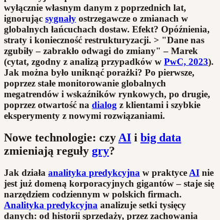
wyłącznie własnym danym z poprzednich lat,
ignorując
sygnały
ostrzegawcze o zmianach w
globalnych łańcuchach dostaw. Efekt? Opóźnienia,
straty i konieczność restrukturyzacji. > "Dane nas
zgubiły – zabrakło odwagi do zmiany" – Marek
(cytat, zgodny z analizą przypadków w
PwC, 2023
).
Jak można było uniknąć porażki? Po pierwsze,
poprzez stałe monitorowanie globalnych
megatrendów i wskaźników rynkowych, po drugie,
poprzez otwartość na
dialog
z klientami i szybkie
eksperymenty z nowymi rozwiązaniami.
Nowe technologie: czy
AI
i
big data
zmieniają reguły
gry
?
Jak działa
analityka predykcyjna
w praktyce
AI
nie
jest już domeną korporacyjnych gigantów – staje się
narzędziem codziennym w polskich firmach.
Analityka predykcyjna
analizuje setki tysięcy
danych: od historii sprzedaży, przez zachowania