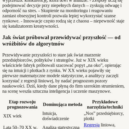
wyprzedzić konkurencję, która tkwi w analizie. - Zespoły uczą się
podejmować decyzje przy niepełnych danych – zyskują odwagę i
odporność na stres. - Skupienie na monitoringu i reagowaniu
zamiast obsesyjnej kontroli pozwala lepiej wykorzystać szanse
rynkowe. - Innowacje często rodzą się z chaosu – niepewność staje
się katalizatorem kreatywności.
Jak świat próbował przewidywać przyszłość — od
wróżbitów do algorytmów
Przewidywanie przyszłości to stare jak świat marzenie
przedsiębiorców, polityków i strategów. Już w XIX wieku
właściciele fabryk próbowali szacować popyt „na oko”, opierając
się na intuicji i plotkach z rynku. W XX wieku pojawiły się
pierwsze matematyczne modele statystyczne, a analitycy zaczęli
korzystać z regresji liniowej, by nadać prognozom pozory
naukowości. Dziś, kiedy dane płyną do firm szerokim strumieniem,
na scenę weszła sztuczna inteligencja i uczenie maszynowe.
Etap rozwoju
Przykładowe
Dominująca metoda
prognozowania
narzędzia/techniki
Intuicja,
„Nos” przedsiębiorcy,
XIX wiek
doświadczenie
plotki
Regresja
liniowa,
Lata 50–70 XX w.
Analiza statystyczna