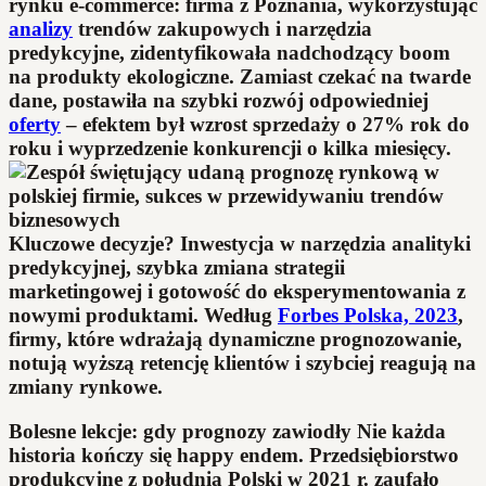
rynku e-commerce: firma z Poznania, wykorzystując
analizy
trendów zakupowych i narzędzia
predykcyjne, zidentyfikowała nadchodzący boom
na produkty ekologiczne. Zamiast czekać na twarde
dane, postawiła na szybki rozwój odpowiedniej
oferty
– efektem był wzrost sprzedaży o 27% rok do
roku i wyprzedzenie konkurencji o kilka miesięcy.
Kluczowe decyzje? Inwestycja w narzędzia analityki
predykcyjnej, szybka zmiana strategii
marketingowej i gotowość do eksperymentowania z
nowymi produktami. Według
Forbes Polska, 2023
,
firmy, które wdrażają dynamiczne prognozowanie,
notują wyższą retencję klientów i szybciej reagują na
zmiany rynkowe.
Bolesne lekcje: gdy prognozy zawiodły Nie każda
historia kończy się happy endem. Przedsiębiorstwo
produkcyjne z południa Polski w 2021 r. zaufało