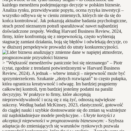
każdego menedżera podejmującego decyzje w polskim biznesie.
Analiza rynku, przewidywanie popytu, ocena ryzyka inwestycji –
wszystko odbywa się w cieniu zmiennych, których nie da się do
końca kontrolować. Jak pokazują aktualne badania psychologiczne,
strach przed nieznanym potrafi sparaliżować nawet najbardziej
doświadczone zespoły. Według Harvard Business Review, 2024,
firmy, które konfrontują się z niepewnością, często wybierają
stagnację zamiast działania, boją się błędów i odwlekają decyzje, co
w dłuższej perspektywie prowadzi do utraty konkurencyjności.
> "Większość menedżerów panicznie boi się nieznanego" – Piotr
(cytat, zgodnie z trendami potwierdzonymi w Harvard Business
Review, 2024). A jednak – wbrew intuicji – niepewność może być
sprzymierzeńcem. Szukanie „złotych rozwiązań” to często pułapka,
która ogranicza kreatywność i odwagę. Im bardziej pragniemy
całkowitej kontroli, tym bardziej jesteśmy podatni na paraliż
decyzyjny. W praktyce to firmy, które akceptują
nieprzewidywalność i uczą się z nią żyć, odnoszą największe
sukcesy. Według badań McKinsey, 2023, elastyczność, gotowość
do ciągłej nauki i szybkie dostosowanie się do zmian są ważniejsze
niż najdokładniejsze modele predykcyjne. -
Ukryte korzyści z
akceptacji niepewności w prognozowaniu biznesowym:
- Szybsza
adaptacja do zmieniających się warunków rynkowych pozwala