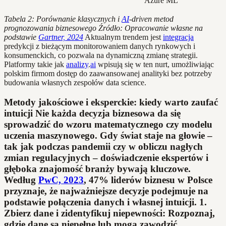
Azure ML
Tabela 2: Porównanie klasycznych i
AI
-driven metod
prognozowania biznesowego
Źródło: Opracowanie własne na
podstawie
Gartner, 2024
Aktualnym trendem jest
integracja
predykcji z bieżącym monitorowaniem danych rynkowych i
konsumenckich, co pozwala na dynamiczną zmianę strategii.
Platformy takie jak
analizy
.
ai
wpisują się w ten nurt, umożliwiając
polskim firmom dostęp do zaawansowanej analityki bez potrzeby
budowania własnych zespołów data science.
Metody jakościowe i eksperckie: kiedy warto zaufać
intuicji Nie każda decyzja biznesowa da się
sprowadzić do wzoru matematycznego czy modelu
uczenia maszynowego. Gdy świat staje na głowie –
tak jak podczas pandemii czy w obliczu nagłych
zmian regulacyjnych – doświadczenie ekspertów i
głęboka znajomość branży bywają kluczowe.
Według
PwC, 2023
, 47% liderów biznesu w Polsce
przyznaje, że najważniejsze decyzje podejmuje na
podstawie połączenia danych i własnej intuicji. 1.
Zbierz dane i zidentyfikuj niepewności:
Rozpoznaj,
gdzie dane są niepełne lub mogą zawodzić.