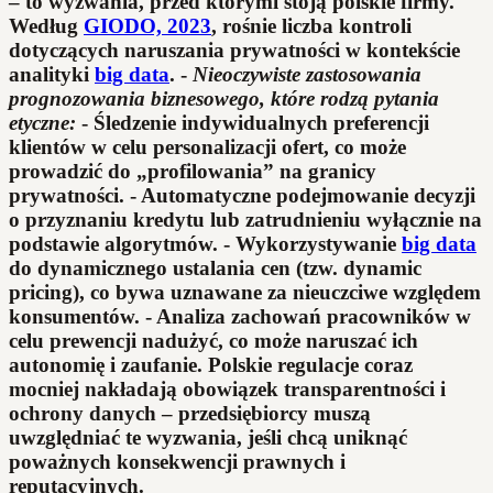
– to wyzwania, przed którymi stoją polskie firmy.
Według
GIODO, 2023
, rośnie liczba kontroli
dotyczących naruszania prywatności w kontekście
analityki
big data
. -
Nieoczywiste zastosowania
prognozowania biznesowego, które rodzą pytania
etyczne:
- Śledzenie indywidualnych preferencji
klientów w celu personalizacji ofert, co może
prowadzić do „profilowania” na granicy
prywatności. - Automatyczne podejmowanie decyzji
o przyznaniu kredytu lub zatrudnieniu wyłącznie na
podstawie algorytmów. - Wykorzystywanie
big data
do dynamicznego ustalania cen (tzw. dynamic
pricing), co bywa uznawane za nieuczciwe względem
konsumentów. - Analiza zachowań pracowników w
celu prewencji nadużyć, co może naruszać ich
autonomię i zaufanie. Polskie regulacje coraz
mocniej nakładają obowiązek transparentności i
ochrony danych – przedsiębiorcy muszą
uwzględniać te wyzwania, jeśli chcą uniknąć
poważnych konsekwencji prawnych i
reputacyjnych.