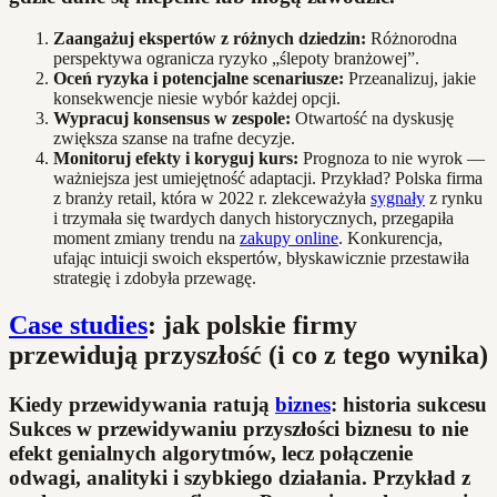
Zaangażuj ekspertów z różnych dziedzin:
Różnorodna
perspektywa ogranicza ryzyko „ślepoty branżowej”.
Oceń ryzyka i potencjalne scenariusze:
Przeanalizuj, jakie
konsekwencje niesie wybór każdej opcji.
Wypracuj konsensus w zespole:
Otwartość na dyskusję
zwiększa szanse na trafne decyzje.
Monitoruj efekty i koryguj kurs:
Prognoza to nie wyrok —
ważniejsza jest umiejętność adaptacji. Przykład? Polska firma
z branży retail, która w 2022 r. zlekceważyła
sygnały
z rynku
i trzymała się twardych danych historycznych, przegapiła
moment zmiany trendu na
zakupy online
. Konkurencja,
ufając intuicji swoich ekspertów, błyskawicznie przestawiła
strategię i zdobyła przewagę.
Case studies
: jak polskie firmy
przewidują przyszłość (i co z tego wynika)
Kiedy przewidywania ratują
biznes
: historia sukcesu
Sukces w przewidywaniu przyszłości biznesu to nie
efekt genialnych algorytmów, lecz połączenie
odwagi, analityki i szybkiego działania. Przykład z