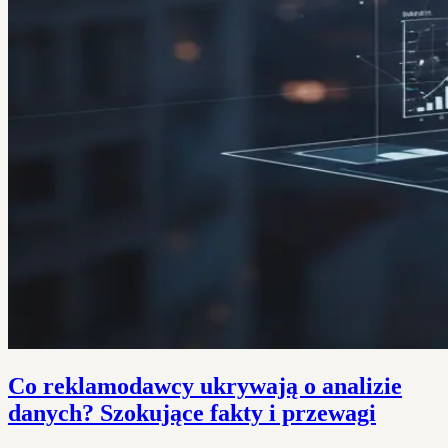
Co reklamodawcy ukrywają o analizie
danych? Szokujące fakty i przewagi