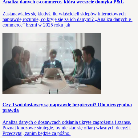
Analiza danych e‑commerce, która wreszcie domyka P&L
Zastanawiałeś się kiedyś, ilu właścicieli sklepów internetowych
naprawdę rozumie, co kryje się za ich danymi? „Analiza danych e-
commerce” brzmi w 2025 roku jak
Czy Twoi dostawcy są naprawdę bezpieczni? Oto niewygodna
prawda
Analiza danych o dostawcach odsłania ukryte zagrożenia i szanse.
Poznaj kluczowe strategie, by nie stać się ofiarą własnych decyzji.
Przeczytaj, zanim będzie za późno.