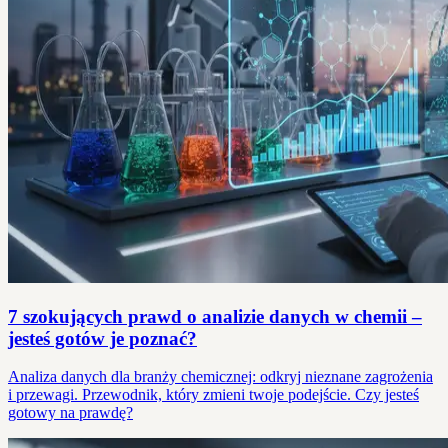
7 szokujących prawd o analizie danych w chemii –
jesteś gotów je poznać?
Analiza danych dla branży chemicznej: odkryj nieznane zagrożenia
i przewagi. Przewodnik, który zmieni twoje podejście. Czy jesteś
gotowy na prawdę?