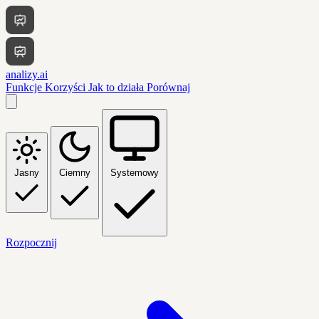
analizy.ai
Funkcje
Korzyści
Jak to działa
Porównaj
Jasny
Ciemny
Systemowy
Rozpocznij