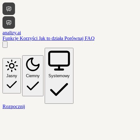
analizy.ai
Funkcje
Korzyści
Jak to działa
Porównaj
FAQ
Jasny
Ciemny
Systemowy
Rozpocznij