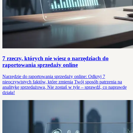
7 rzeczy, których nie wiesz o narzędziach do
raportowania sprzedaży online
Narzędzie do raportowania sprzedaży online: Odkryj 7
nieoczywistych faktów, które zmienią Twój sposób patrzenia na
analitykę sprzedażową. Nie zostań w tyle – sprawdź, co naprawdę
działa!