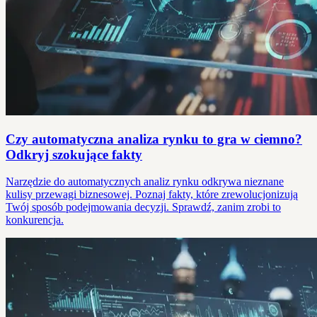
Czy automatyczna analiza rynku to gra w ciemno?
Odkryj szokujące fakty
Narzędzie do automatycznych analiz rynku odkrywa nieznane
kulisy przewagi biznesowej. Poznaj fakty, które zrewolucjonizują
Twój sposób podejmowania decyzji. Sprawdź, zanim zrobi to
konkurencja.