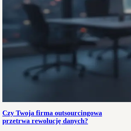
Czy Twoja firma outsourcingowa
przetrwa rewolucję danych?