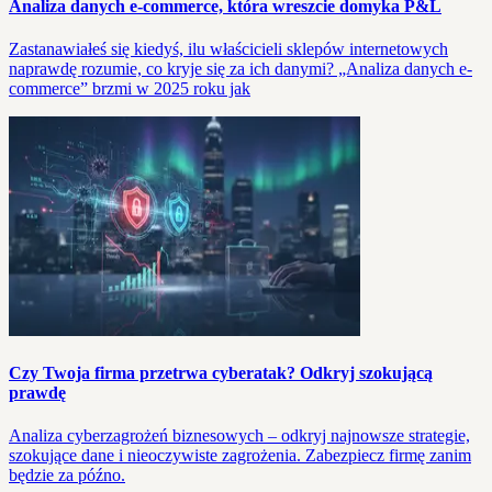
Analiza danych e‑commerce, która wreszcie domyka P&L
Zastanawiałeś się kiedyś, ilu właścicieli sklepów internetowych
naprawdę rozumie, co kryje się za ich danymi? „Analiza danych e-
commerce” brzmi w 2025 roku jak
Czy Twoja firma przetrwa cyberatak? Odkryj szokującą
prawdę
Analiza cyberzagrożeń biznesowych – odkryj najnowsze strategie,
szokujące dane i nieoczywiste zagrożenia. Zabezpiecz firmę zanim
będzie za późno.