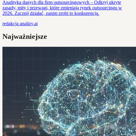
Analityka danych dla firm outsourcingowych – Odkryj ukryte
zasady, mity i przewagi, które zmieniają rynek outsourcingu w
2026. Zacznij działać, zanim zrobi to konkurencja.
redakcja
analizy.ai
Najważniejsze