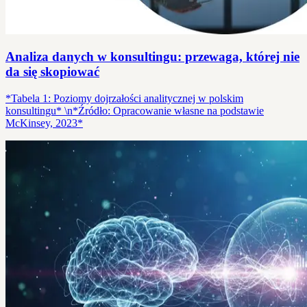
Analiza danych w konsultingu: przewaga, której nie
da się skopiować
*Tabela 1: Poziomy dojrzałości analitycznej w polskim
konsultingu* \n*Źródło: Opracowanie własne na podstawie
McKinsey, 2023*