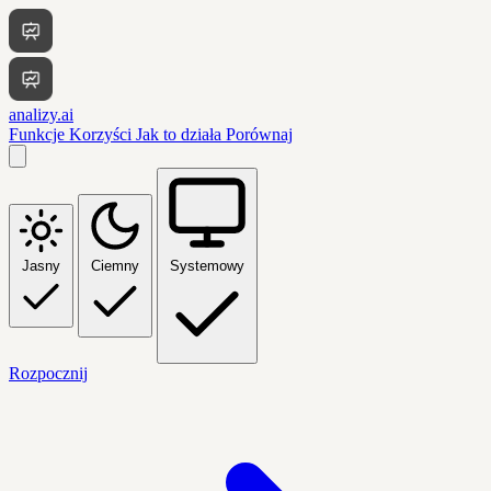
analizy.ai
Funkcje
Korzyści
Jak to działa
Porównaj
Jasny
Ciemny
Systemowy
Rozpocznij