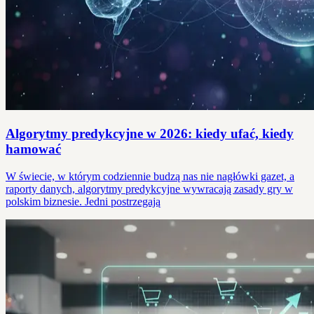
Algorytmy predykcyjne w 2026: kiedy ufać, kiedy
hamować
W świecie, w którym codziennie budzą nas nie nagłówki gazet, a
raporty danych, algorytmy predykcyjne wywracają zasady gry w
polskim biznesie. Jedni postrzegają