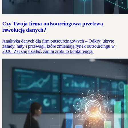
Czy Twoja firma outsourcingowa przetrwa
rewolucję danych?
Analityka danych dla firm outsourcingowych – Odkryj ukryte
zasady, mity i przewagi, które zmieniają rynek outsourcingu w
2026. Zacznij działać, zanim zrobi to konkurencja.