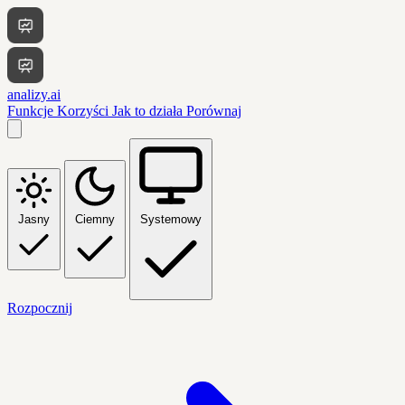
analizy.ai
Funkcje
Korzyści
Jak to działa
Porównaj
Jasny
Ciemny
Systemowy
Rozpocznij