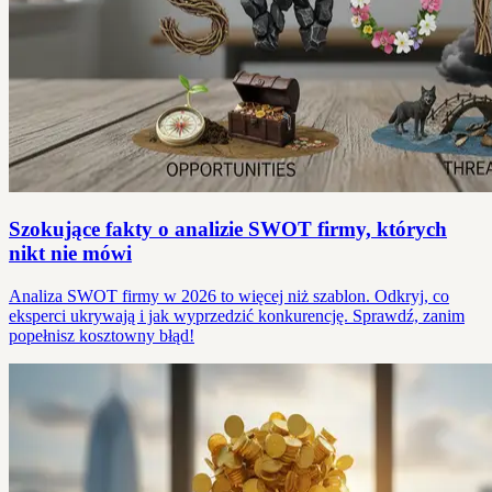
Szokujące fakty o analizie SWOT firmy, których
nikt nie mówi
Analiza SWOT firmy w 2026 to więcej niż szablon. Odkryj, co
eksperci ukrywają i jak wyprzedzić konkurencję. Sprawdź, zanim
popełnisz kosztowny błąd!