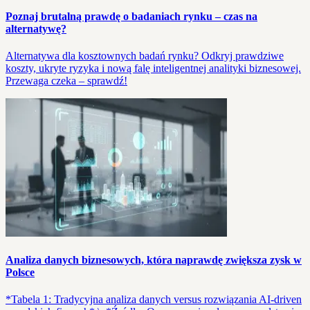
Poznaj brutalną prawdę o badaniach rynku – czas na
alternatywę?
Alternatywa dla kosztownych badań rynku? Odkryj prawdziwe
koszty, ukryte ryzyka i nową falę inteligentnej analityki biznesowej.
Przewaga czeka – sprawdź!
Analiza danych biznesowych, która naprawdę zwiększa zysk w
Polsce
*Tabela 1: Tradycyjna analiza danych versus rozwiązania AI-driven