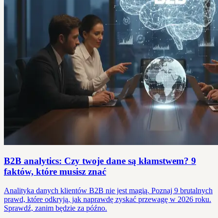
B2B analytics: Czy twoje dane są kłamstwem? 9
faktów, które musisz znać
Analityka danych klientów B2B nie jest magią. Poznaj 9 brutalnych
prawd, które odkryją, jak naprawdę zyskać przewagę w 2026 roku.
Sprawdź, zanim będzie za późno.