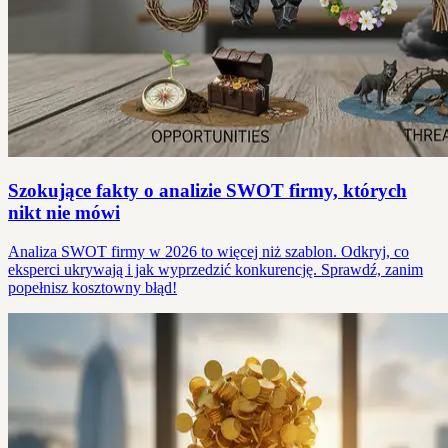
Szokujące fakty o analizie SWOT firmy, których
nikt nie mówi
Analiza SWOT firmy w 2026 to więcej niż szablon. Odkryj, co
eksperci ukrywają i jak wyprzedzić konkurencję. Sprawdź, zanim
popełnisz kosztowny błąd!