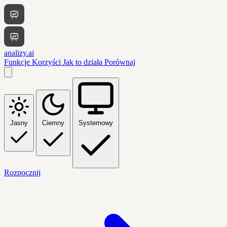
analizy.ai
Funkcje
Korzyści
Jak to działa
Porównaj
Jasny
Ciemny
Systemowy
Rozpocznij