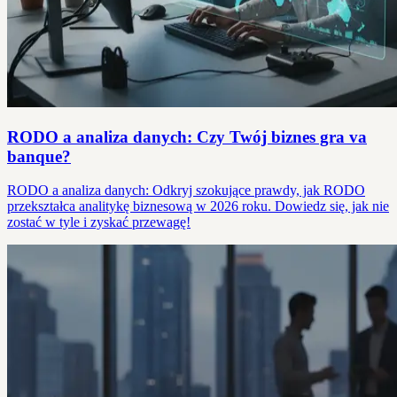
RODO a analiza danych: Czy Twój biznes gra va
banque?
RODO a analiza danych: Odkryj szokujące prawdy, jak RODO
przekształca analitykę biznesową w 2026 roku. Dowiedz się, jak nie
zostać w tyle i zyskać przewagę!