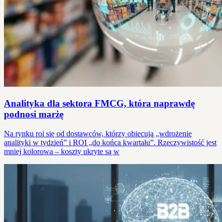
Analityka dla sektora FMCG, która naprawdę
podnosi marżę
Na rynku roi się od dostawców, którzy obiecują „wdrożenie
analityki w tydzień” i ROI „do końca kwartału”. Rzeczywistość jest
mniej kolorowa – koszty ukryte są w