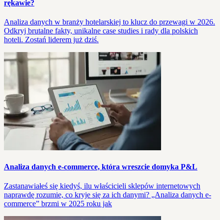
rękawie?
Analiza danych w branży hotelarskiej to klucz do przewagi w 2026.
Odkryj brutalne fakty, unikalne case studies i rady dla polskich
hoteli. Zostań liderem już dziś.
Analiza danych e‑commerce, która wreszcie domyka P&L
Zastanawiałeś się kiedyś, ilu właścicieli sklepów internetowych
naprawdę rozumie, co kryje się za ich danymi? „Analiza danych e-
commerce” brzmi w 2025 roku jak