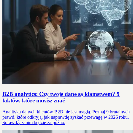
B2B analytics: Czy twoje dane są kłamstwem? 9
faktów, które musisz znać
Analityka danych klientów B2B nie jest magią. Poznaj 9 brutalnych
prawd, które odkryją, jak naprawdę zyskać przewagę w 2026 roku.
Sprawdź, zanim będzie za późno.