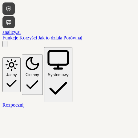
analizy.ai
Funkcje
Korzyści
Jak to działa
Porównaj
Jasny
Ciemny
Systemowy
Rozpocznij